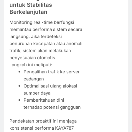
untuk Stabilitas
Berkelanjutan
Monitoring real-time berfungsi
memantau performa sistem secara
langsung. Jika terdeteksi
penurunan kecepatan atau anomali
trafik, sistem akan melakukan
penyesuaian otomatis.
Langkah ini meliputi:
Pengalihan trafik ke server
cadangan
Optimalisasi ulang alokasi
sumber daya
Pemberitahuan dini
terhadap potensi gangguan
Pendekatan proaktif ini menjaga
konsistensi performa KAYA787