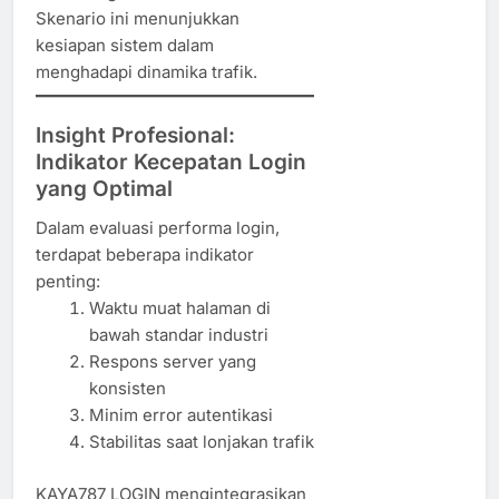
Skenario ini menunjukkan
kesiapan sistem dalam
menghadapi dinamika trafik.
Insight Profesional:
Indikator Kecepatan Login
yang Optimal
Dalam evaluasi performa login,
terdapat beberapa indikator
penting:
Waktu muat halaman di
bawah standar industri
Respons server yang
konsisten
Minim error autentikasi
Stabilitas saat lonjakan trafik
KAYA787 LOGIN mengintegrasikan