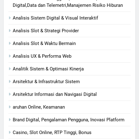
Digital,Data dan Telemetri,Manajemen Risiko Hiburan
Analisis Sistem Digital & Visual Interaktif
Analisis Slot & Strategi Provider
Analisis Slot & Waktu Bermain
Analisis UX & Performa Web
Analitik Sistem & Optimasi Kinerja
Arsitektur & Infrastruktur Sistem
Arsitektur Informasi dan Navigasi Digital
aruhan Online, Keamanan
Brand Digital, Pengalaman Pengguna, Inovasi Platform
Casino, Slot Online, RTP Tinggi, Bonus