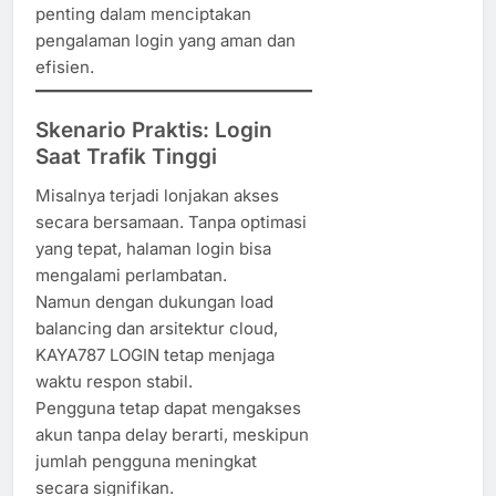
penting dalam menciptakan
pengalaman login yang aman dan
efisien.
Skenario Praktis: Login
Saat Trafik Tinggi
Misalnya terjadi lonjakan akses
secara bersamaan. Tanpa optimasi
yang tepat, halaman login bisa
mengalami perlambatan.
Namun dengan dukungan load
balancing dan arsitektur cloud,
KAYA787 LOGIN tetap menjaga
waktu respon stabil.
Pengguna tetap dapat mengakses
akun tanpa delay berarti, meskipun
jumlah pengguna meningkat
secara signifikan.