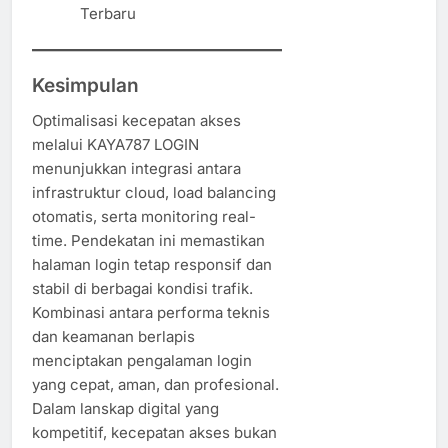
Terbaru
Kesimpulan
Optimalisasi kecepatan akses
melalui KAYA787 LOGIN
menunjukkan integrasi antara
infrastruktur cloud, load balancing
otomatis, serta monitoring real-
time. Pendekatan ini memastikan
halaman login tetap responsif dan
stabil di berbagai kondisi trafik.
Kombinasi antara performa teknis
dan keamanan berlapis
menciptakan pengalaman login
yang cepat, aman, dan profesional.
Dalam lanskap digital yang
kompetitif, kecepatan akses bukan