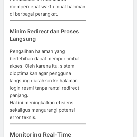
mempercepat waktu muat halaman
di berbagai perangkat.
Minim Redirect dan Proses
Langsung
Pengalihan halaman yang
berlebihan dapat memperlambat
akses. Oleh karena itu, sistem
dioptimalkan agar pengguna
langsung diarahkan ke halaman
login resmi tanpa rantai redirect
panjang.
Hal ini meningkatkan efisiensi
sekaligus mengurangi potensi
error teknis.
Monitoring Real-Time