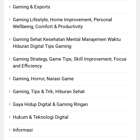
Gaming & Esports
Gaming Lifestyle, Home Improvement, Personal
Wellbeing, Comfort & Productivity
Gaming Sehat Kesehatan Mental Manajemen Waktu
Hiburan Digital Tips Gaming
Gaming Strategy, Game Tips, Skill Improvement, Focus
and Efficiency
Gaming, Horror, Narasi Game
Gaming, Tips & Trik, Hiburan Sehat
Gaya Hidup Digital & Gaming Ringan
Hukum & Teknologi Digital
Informasi