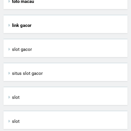
toto macau
link gacor
slot gacor
situs slot gacor
slot
slot