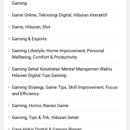
Gaming
Game Online, Teknologi Digital, Hiburan Interaktif
Game, Hiburan, Slot
Gaming & Esports
Gaming Lifestyle, Home Improvement, Personal
Wellbeing, Comfort & Productivity
Gaming Sehat Kesehatan Mental Manajemen Waktu
Hiburan Digital Tips Gaming
Gaming Strategy, Game Tips, Skill Improvement, Focus
and Efficiency
Gaming, Horror, Narasi Game
Gaming, Tips & Trik, Hiburan Sehat
Gaya Hidup Digital & Gaming Ringan