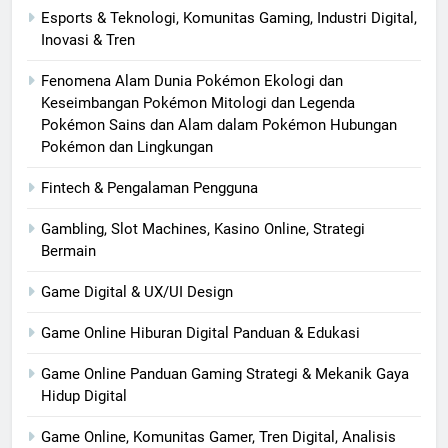
Esports & Teknologi, Komunitas Gaming, Industri Digital,
Inovasi & Tren
Fenomena Alam Dunia Pokémon Ekologi dan
Keseimbangan Pokémon Mitologi dan Legenda
Pokémon Sains dan Alam dalam Pokémon Hubungan
Pokémon dan Lingkungan
Fintech & Pengalaman Pengguna
Gambling, Slot Machines, Kasino Online, Strategi
Bermain
Game Digital & UX/UI Design
Game Online Hiburan Digital Panduan & Edukasi
Game Online Panduan Gaming Strategi & Mekanik Gaya
Hidup Digital
Game Online, Komunitas Gamer, Tren Digital, Analisis