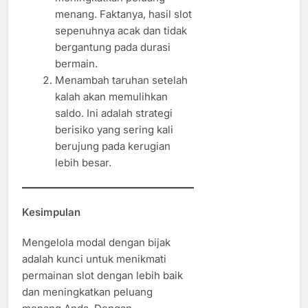
menang. Faktanya, hasil slot
sepenuhnya acak dan tidak
bergantung pada durasi
bermain.
Menambah taruhan setelah
kalah akan memulihkan
saldo. Ini adalah strategi
berisiko yang sering kali
berujung pada kerugian
lebih besar.
Kesimpulan
Mengelola modal dengan bijak
adalah kunci untuk menikmati
permainan slot dengan lebih baik
dan meningkatkan peluang