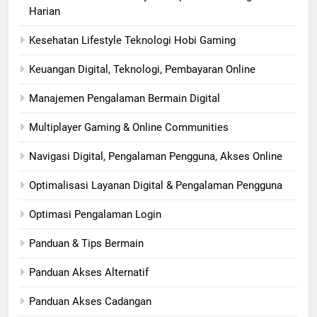
Harian
Kesehatan Lifestyle Teknologi Hobi Gaming
Keuangan Digital, Teknologi, Pembayaran Online
Manajemen Pengalaman Bermain Digital
Multiplayer Gaming & Online Communities
Navigasi Digital, Pengalaman Pengguna, Akses Online
Optimalisasi Layanan Digital & Pengalaman Pengguna
Optimasi Pengalaman Login
Panduan & Tips Bermain
Panduan Akses Alternatif
Panduan Akses Cadangan