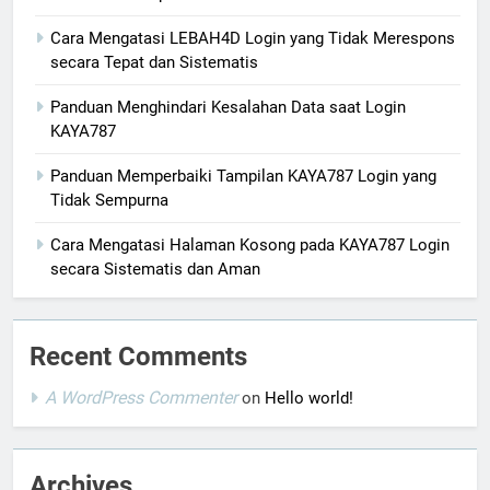
Cara Mengatasi LEBAH4D Login yang Tidak Merespons
secara Tepat dan Sistematis
Panduan Menghindari Kesalahan Data saat Login
KAYA787
Panduan Memperbaiki Tampilan KAYA787 Login yang
Tidak Sempurna
Cara Mengatasi Halaman Kosong pada KAYA787 Login
secara Sistematis dan Aman
Recent Comments
A WordPress Commenter
on
Hello world!
Archives