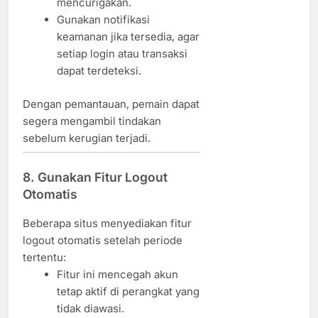
mencurigakan.
Gunakan notifikasi
keamanan jika tersedia, agar
setiap login atau transaksi
dapat terdeteksi.
Dengan pemantauan, pemain dapat
segera mengambil tindakan
sebelum kerugian terjadi.
8. Gunakan Fitur Logout
Otomatis
Beberapa situs menyediakan fitur
logout otomatis setelah periode
tertentu:
Fitur ini mencegah akun
tetap aktif di perangkat yang
tidak diawasi.