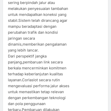
sering berpindah jalur atau
melakukan penyesuaian tambahan
untuk mendapatkan koneksi yang
stabil.Sistem telah dirancang agar
mampu beradaptasi dengan
perubahan trafik dan kondisi
jaringan secara
dinamis,memberikan pengalaman
yang lebih lancar.
Dari perspektif jangka
panjang,pembaruan link secara
berkala mencerminkan komitmen
terhadap keberlanjutan kualitas
layanan.Corlaslot secara rutin
mengevaluasi performa jalur akses
untuk memastikan tetap relevan
dengan perkembangan teknologi
dan pola penggunaan
terbaru.Pembaruan dilakukan