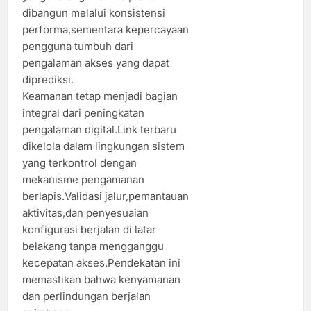
dibangun melalui konsistensi
performa,sementara kepercayaan
pengguna tumbuh dari
pengalaman akses yang dapat
diprediksi.
Keamanan tetap menjadi bagian
integral dari peningkatan
pengalaman digital.Link terbaru
dikelola dalam lingkungan sistem
yang terkontrol dengan
mekanisme pengamanan
berlapis.Validasi jalur,pemantauan
aktivitas,dan penyesuaian
konfigurasi berjalan di latar
belakang tanpa mengganggu
kecepatan akses.Pendekatan ini
memastikan bahwa kenyamanan
dan perlindungan berjalan