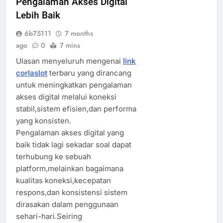
Pengalaman Akses Digital
Lebih Baik
6b75111
7 months
ago
0
7 mins
Ulasan menyeluruh mengenai
link
corlaslot
terbaru yang dirancang
untuk meningkatkan pengalaman
akses digital melalui koneksi
stabil,sistem efisien,dan performa
yang konsisten.
Pengalaman akses digital yang
baik tidak lagi sekadar soal dapat
terhubung ke sebuah
platform,melainkan bagaimana
kualitas koneksi,kecepatan
respons,dan konsistensi sistem
dirasakan dalam penggunaan
sehari-hari.Seiring