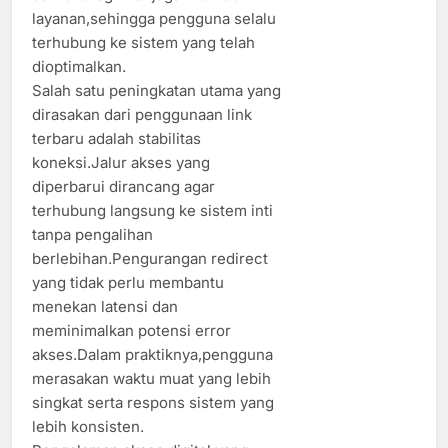
layanan,sehingga pengguna selalu
terhubung ke sistem yang telah
dioptimalkan.
Salah satu peningkatan utama yang
dirasakan dari penggunaan link
terbaru adalah stabilitas
koneksi.Jalur akses yang
diperbarui dirancang agar
terhubung langsung ke sistem inti
tanpa pengalihan
berlebihan.Pengurangan redirect
yang tidak perlu membantu
menekan latensi dan
meminimalkan potensi error
akses.Dalam praktiknya,pengguna
merasakan waktu muat yang lebih
singkat serta respons sistem yang
lebih konsisten.