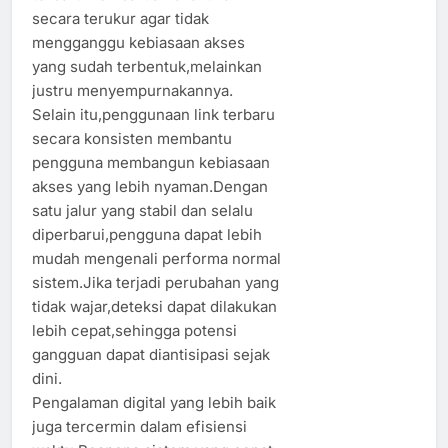
secara terukur agar tidak
mengganggu kebiasaan akses
yang sudah terbentuk,melainkan
justru menyempurnakannya.
Selain itu,penggunaan link terbaru
secara konsisten membantu
pengguna membangun kebiasaan
akses yang lebih nyaman.Dengan
satu jalur yang stabil dan selalu
diperbarui,pengguna dapat lebih
mudah mengenali performa normal
sistem.Jika terjadi perubahan yang
tidak wajar,deteksi dapat dilakukan
lebih cepat,sehingga potensi
gangguan dapat diantisipasi sejak
dini.
Pengalaman digital yang lebih baik
juga tercermin dalam efisiensi