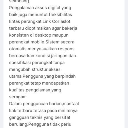
seimbang.
Pengalaman akses digital yang
baik juga menuntut fleksibilitas
lintas perangkat.Link Corlaslot
terbaru dioptimalkan agar bekerja
konsisten di desktop maupun
perangkat mobile.Sistem secara
otomatis menyesuaikan respons
berdasarkan kondisi jaringan dan
spesifikasi perangkat tanpa
mengubah struktur akses
utama.Pengguna yang berpindah
perangkat tetap mendapatkan
kualitas pengalaman yang
seragam.
Dalam penggunaan harian,manfaat
link terbaru terasa pada minimnya
gangguan teknis yang bersifat
berulang.Pengguna tidak perlu