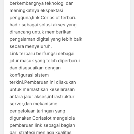
berkembangnya teknologi dan
meningkatnya ekspektasi
pengguna,link Corlaslot terbaru
hadir sebagai solusi akses yang
dirancang untuk memberikan
pengalaman digital yang lebih baik
secara menyeluruh.
Link terbaru berfungsi sebagai
jalur masuk yang telah diperbarui
dan disesuaikan dengan
konfigurasi sistem
terkini.Pembaruan ini dilakukan
untuk memastikan keselarasan
antara jalur akses,infrastruktur
server,dan mekanisme
pengelolaan jaringan yang
digunakan.Corlaslot mengelola
pembaruan link sebagai bagian
dari strategi menjaga kualitas