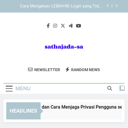
Skip
Panduan Menghindari Kesalahan Data saat Login
to
KAYA787
content
Panduan Memperbaiki Tampilan KAYA787 Login
yang Tidak Sempurna
EDWINSLOT Login dan Cara Menjaga Privasi
Pengguna secara Lebih Optimal
Cara Mengatasi LEBAH4D Login yang Tidak
Merespons secara Tepat dan Sistematis
Panduan Menghindari Kesalahan Data saat Login
KAYA787
Sathajada SA
Dapatkan Solusi Teknologi Terkini Dari
Panduan Memperbaiki Tampilan KAYA787 Login
NEWSLETTER
RANDOM NEWS
yang Tidak Sempurna
Sathajada SA. Konsultan Profesional Untuk
Transformasi Digital Bisnis Anda.
MENU
WINSLOT Login dan Cara Menjaga Privasi Pengguna secara Le
HEADLINES
eeks Ago