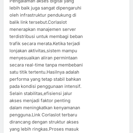
Pengalaman akses digital yang
lebih baik juga sangat dipengaruhi
oleh infrastruktur pendukung di
balik link tersebut.Corlaslot
menerapkan manajemen server
terdistribusi untuk membagi beban
trafik secara merata.Ketika terjadi
lonjakan aktivitas,sistem mampu
menyesuaikan aliran permintaan
secara real-time tanpa membebani
satu titik tertentu.Hasilnya adalah
performa yang tetap stabil bahkan
pada kondisi penggunaan intensif.
Selain stabilitas,efisiensi jalur
akses menjadi faktor penting
dalam meningkatkan kenyamanan
pengguna.Link Corlaslot terbaru
dirancang dengan struktur akses
yang lebih ringkas.Proses masuk