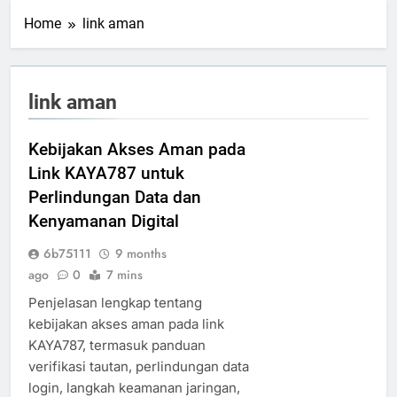
Home
link aman
link aman
Kebijakan Akses Aman pada
Link KAYA787 untuk
Perlindungan Data dan
Kenyamanan Digital
6b75111
9 months
ago
0
7 mins
Penjelasan lengkap tentang
kebijakan akses aman pada link
KAYA787, termasuk panduan
verifikasi tautan, perlindungan data
login, langkah keamanan jaringan,