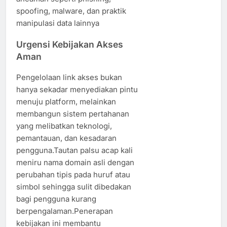
spoofing, malware, dan praktik
manipulasi data lainnya
Urgensi Kebijakan Akses
Aman
Pengelolaan link akses bukan
hanya sekadar menyediakan pintu
menuju platform, melainkan
membangun sistem pertahanan
yang melibatkan teknologi,
pemantauan, dan kesadaran
pengguna.Tautan palsu acap kali
meniru nama domain asli dengan
perubahan tipis pada huruf atau
simbol sehingga sulit dibedakan
bagi pengguna kurang
berpengalaman.Penerapan
kebijakan ini membantu