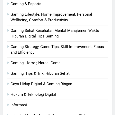
Gaming & Esports
Gaming Lifestyle, Home Improvement, Personal
Wellbeing, Comfort & Productivity
Gaming Sehat Kesehatan Mental Manajemen Waktu
Hiburan Digital Tips Gaming
Gaming Strategy, Game Tips, Skill Improvement, Focus
and Efficiency
Gaming, Horror, Narasi Game
Gaming, Tips & Trik, Hiburan Sehat
Gaya Hidup Digital & Gaming Ringan
Hukum & Teknologi Digital
Informasi