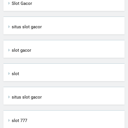
Slot Gacor
situs slot gacor
slot gacor
slot
situs slot gacor
slot 777