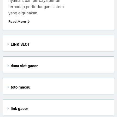
nyaman, dan percaya penuh
terhadap perlindungan sistem
yang digunakan
Read More
LINK SLOT
dana slot gacor
toto macau
link gacor