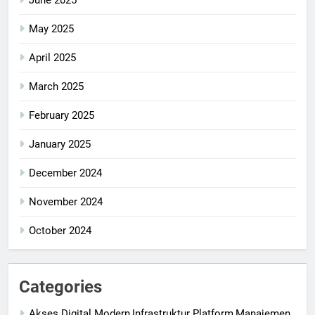
June 2025
May 2025
April 2025
March 2025
February 2025
January 2025
December 2024
November 2024
October 2024
Categories
Akses Digital Modern,Infrastruktur Platform,Manajemen