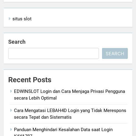
situs slot
Search
SEARCH
Recent Posts
EDWINSLOT Login dan Cara Menjaga Privasi Pengguna
secara Lebih Optimal
Cara Mengatasi LEBAH4D Login yang Tidak Merespons
secara Tepat dan Sistematis
Panduan Menghindari Kesalahan Data saat Login