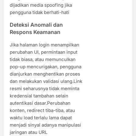
dijadikan media spoofing jika
pengguna tidak berhati-hati
Deteksi Anomali dan
Respons Keamanan
Jika halaman login menampilkan
perubahan UI, permintaan input
tidak biasa, atau memunculkan
pop-up mencurigakan, pengguna
dianjurkan menghentikan proses
dan melakukan validasi ulang.Link
resmi seharusnya tidak meminta
kredensial tambahan selain
autentikasi dasar.Perubahan
konten, redirect tiba-tiba, atau
waktu load terlalu lama dapat
menjadi sinyal adanya manipulasi
jaringan atau URL