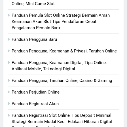
Online, Mini Game Slot
Panduan Pemula Slot Online Strategi Bermain Aman
Keamanan Akun Slot Tips Pendaftaran Cepat
Pengalaman Pemain Baru
Panduan Pengguna Baru
Panduan Pengguna, Keamanan & Privasi, Taruhan Online
Panduan Pengguna, Keamanan Digital, Tips Online,
Aplikasi Mobile, Teknologi Digital
Panduan Pengguna, Taruhan Online, Casino & Gaming
Panduan Perjudian Online
Panduan Registrasi Akun
Panduan Registrasi Slot Online Tips Deposit Minimal
Strategi Bermain Modal Kecil Edukasi Hiburan Digital