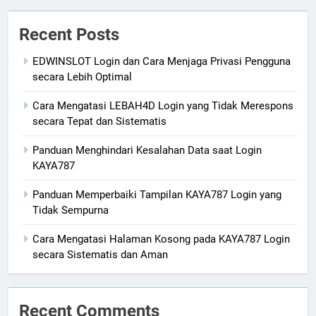
Recent Posts
EDWINSLOT Login dan Cara Menjaga Privasi Pengguna
secara Lebih Optimal
Cara Mengatasi LEBAH4D Login yang Tidak Merespons
secara Tepat dan Sistematis
Panduan Menghindari Kesalahan Data saat Login
KAYA787
Panduan Memperbaiki Tampilan KAYA787 Login yang
Tidak Sempurna
Cara Mengatasi Halaman Kosong pada KAYA787 Login
secara Sistematis dan Aman
Recent Comments