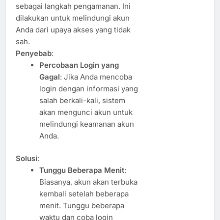
sebagai langkah pengamanan. Ini
dilakukan untuk melindungi akun
Anda dari upaya akses yang tidak
sah.
Penyebab
:
Percobaan Login yang
Gagal
: Jika Anda mencoba
login dengan informasi yang
salah berkali-kali, sistem
akan mengunci akun untuk
melindungi keamanan akun
Anda.
Solusi
:
Tunggu Beberapa Menit
:
Biasanya, akun akan terbuka
kembali setelah beberapa
menit. Tunggu beberapa
waktu dan coba login