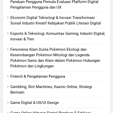
Panduan Pengguna Pemula Evaluasi Platform Digital
Pengalaman Pengguna dan UX
Ekonomi Digital Teknologi & Inovasi Transformasi
Sosial Industri Kreatif Kebijakan Publik Literasi Digital
Esports & Teknologi, Komunitas Gaming, Industri Digital,
Inovasi & Tren
Fenomena Alam Dunia Pokémon Ekologi dan
Keseimbangan Pokémon Mitologi dan Legenda
Pokémon Sains dan Alam dalam Pokémon Hubungan
Pokémon dan Lingkungan
Fintech & Pengalaman Pengguna
Gambling, Slot Machines, Kasino Online, Strategi
Bermain
Game Digital & UX/UI Design