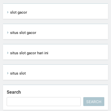
slot gacor
situs slot gacor
situs slot gacor hari ini
situs slot
Search
SEARCH