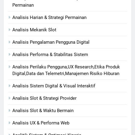
Permainan
Analisis Harian & Strategi Permainan
Analisis Mekanik Slot
Analisis Pengalaman Pengguna Digital
Analisis Performa & Stabilitas Sistem
Analisis Perilaku Pengguna,UX Research,Etika Produk
Digital,Data dan Telemetri,Manajemen Risiko Hiburan
Analisis Sistem Digital & Visual Interaktif
Analisis Slot & Strategi Provider
Analisis Slot & Waktu Bermain
Analisis UX & Performa Web