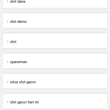
slot dana
slot demo
slot
spaceman
situs slot gacor
slot gacor hari ini