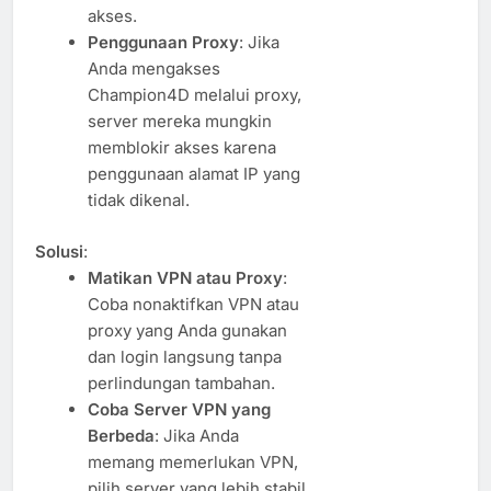
akses.
Penggunaan Proxy
: Jika
Anda mengakses
Champion4D melalui proxy,
server mereka mungkin
memblokir akses karena
penggunaan alamat IP yang
tidak dikenal.
Solusi
:
Matikan VPN atau Proxy
:
Coba nonaktifkan VPN atau
proxy yang Anda gunakan
dan login langsung tanpa
perlindungan tambahan.
Coba Server VPN yang
Berbeda
: Jika Anda
memang memerlukan VPN,
pilih server yang lebih stabil