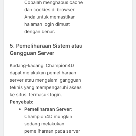
Cobalah menghapus cache
dan cookies di browser
Anda untuk memastikan
halaman login dimuat
dengan benar.
5.
Pemeliharaan Sistem atau
Gangguan Server
Kadang-kadang, Champion4D
dapat melakukan pemeliharaan
server atau mengalami gangguan
teknis yang mempengaruhi akses
ke situs, termasuk login.
Penyebab
:
Pemeliharaan Server
:
Champion4D mungkin
sedang melakukan
pemeliharaan pada server