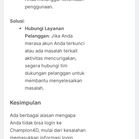
penggunaan.
Solusi
:
Hubungi Layanan
Pelanggan
: Jika Anda
merasa akun Anda terkunci
atau ada masalah terkait
aktivitas mencurigakan,
segera hubungi tim
dukungan pelanggan untuk
membantu menyelesaikan
masalah.
Kesimpulan
Ada berbagai alasan mengapa
Anda tidak bisa login ke
Champion4D, mulai dari kesalahan
memasukkan informasi login