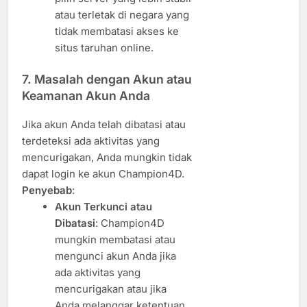
atau terletak di negara yang
tidak membatasi akses ke
situs taruhan online.
7.
Masalah dengan Akun atau
Keamanan Akun Anda
Jika akun Anda telah dibatasi atau
terdeteksi ada aktivitas yang
mencurigakan, Anda mungkin tidak
dapat login ke akun Champion4D.
Penyebab
:
Akun Terkunci atau
Dibatasi
: Champion4D
mungkin membatasi atau
mengunci akun Anda jika
ada aktivitas yang
mencurigakan atau jika
Anda melanggar ketentuan