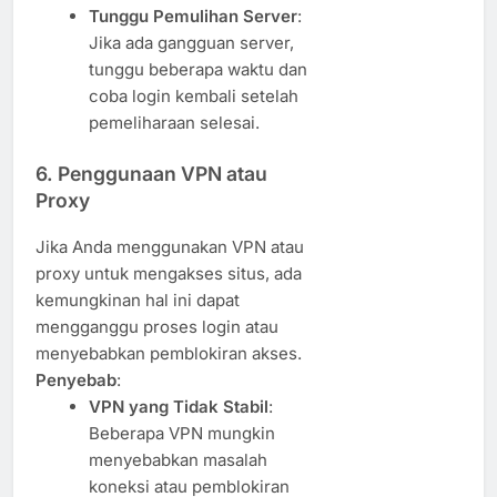
Tunggu Pemulihan Server
:
Jika ada gangguan server,
tunggu beberapa waktu dan
coba login kembali setelah
pemeliharaan selesai.
6.
Penggunaan VPN atau
Proxy
Jika Anda menggunakan VPN atau
proxy untuk mengakses situs, ada
kemungkinan hal ini dapat
mengganggu proses login atau
menyebabkan pemblokiran akses.
Penyebab
:
VPN yang Tidak Stabil
:
Beberapa VPN mungkin
menyebabkan masalah
koneksi atau pemblokiran