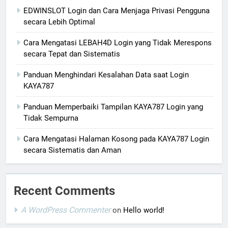
EDWINSLOT Login dan Cara Menjaga Privasi Pengguna
secara Lebih Optimal
Cara Mengatasi LEBAH4D Login yang Tidak Merespons
secara Tepat dan Sistematis
Panduan Menghindari Kesalahan Data saat Login
KAYA787
Panduan Memperbaiki Tampilan KAYA787 Login yang
Tidak Sempurna
Cara Mengatasi Halaman Kosong pada KAYA787 Login
secara Sistematis dan Aman
Recent Comments
A WordPress Commenter
on
Hello world!