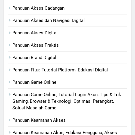
Panduan Akses Cadangan
Panduan Akses dan Navigasi Digital
Panduan Akses Digital
Panduan Akses Praktis
Panduan Brand Digital
Panduan Fitur, Tutorial Platform, Edukasi Digital
Panduan Game Online
Panduan Game Online, Tutorial Login Akun, Tips & Trik
Gaming, Browser & Teknologi, Optimasi Perangkat,
Solusi Masalah Game
Panduan Keamanan Akses
Panduan Keamanan Akun, Edukasi Pengguna, Akses