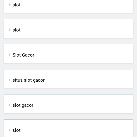
slot
slot
Slot Gacor
situs slot gacor
slot gacor
slot