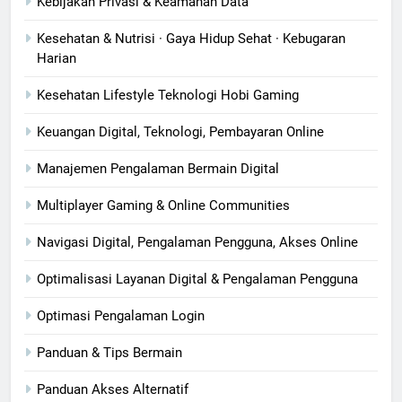
Kebijakan Privasi & Keamanan Data
Kesehatan & Nutrisi · Gaya Hidup Sehat · Kebugaran
Harian
Kesehatan Lifestyle Teknologi Hobi Gaming
Keuangan Digital, Teknologi, Pembayaran Online
Manajemen Pengalaman Bermain Digital
Multiplayer Gaming & Online Communities
Navigasi Digital, Pengalaman Pengguna, Akses Online
Optimalisasi Layanan Digital & Pengalaman Pengguna
Optimasi Pengalaman Login
Panduan & Tips Bermain
Panduan Akses Alternatif