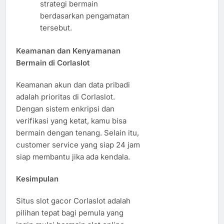
strategi bermain
berdasarkan pengamatan
tersebut.
Keamanan dan Kenyamanan
Bermain di Corlaslot
Keamanan akun dan data pribadi
adalah prioritas di Corlaslot.
Dengan sistem enkripsi dan
verifikasi yang ketat, kamu bisa
bermain dengan tenang. Selain itu,
customer service yang siap 24 jam
siap membantu jika ada kendala.
Kesimpulan
Situs slot gacor Corlaslot adalah
pilihan tepat bagi pemula yang