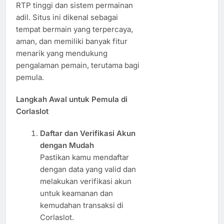
RTP tinggi dan sistem permainan
adil. Situs ini dikenal sebagai
tempat bermain yang terpercaya,
aman, dan memiliki banyak fitur
menarik yang mendukung
pengalaman pemain, terutama bagi
pemula.
Langkah Awal untuk Pemula di
Corlaslot
Daftar dan Verifikasi Akun
dengan Mudah
Pastikan kamu mendaftar
dengan data yang valid dan
melakukan verifikasi akun
untuk keamanan dan
kemudahan transaksi di
Corlaslot.