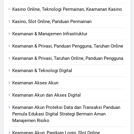
Kasino Online, Teknologi Permainan, Keamanan Kasino
Kasino, Slot Online, Panduan Permainan
Keamanan & Manajemen Infrastruktur
Keamanan & Privasi, Panduan Pengguna, Taruhan Online
Keamanan & Privasi, Taruhan Online, Panduan Pengguna
Keamanan & Teknologi Digital
Keamanan Akses Akun
Keamanan Akun dan Akses Digital
Keamanan Akun Proteksi Data dan Transaksi Panduan
Pemula Edukasi Digital Strategi Bermain Aman
Manajemen Risiko
Keamanan Akun, Panduan Login, Slot Online