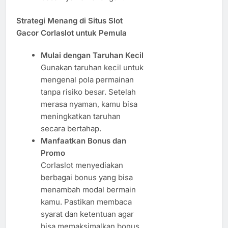
Strategi Menang di Situs Slot
Gacor Corlaslot untuk Pemula
Mulai dengan Taruhan Kecil
Gunakan taruhan kecil untuk
mengenal pola permainan
tanpa risiko besar. Setelah
merasa nyaman, kamu bisa
meningkatkan taruhan
secara bertahap.
Manfaatkan Bonus dan
Promo
Corlaslot menyediakan
berbagai bonus yang bisa
menambah modal bermain
kamu. Pastikan membaca
syarat dan ketentuan agar
bisa memaksimalkan bonus