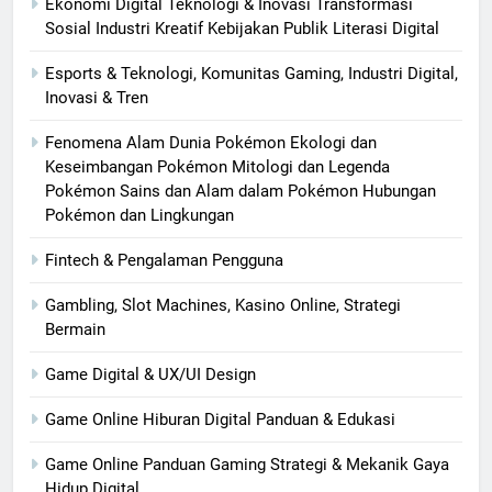
Ekonomi Digital Teknologi & Inovasi Transformasi
Sosial Industri Kreatif Kebijakan Publik Literasi Digital
Esports & Teknologi, Komunitas Gaming, Industri Digital,
Inovasi & Tren
Fenomena Alam Dunia Pokémon Ekologi dan
Keseimbangan Pokémon Mitologi dan Legenda
Pokémon Sains dan Alam dalam Pokémon Hubungan
Pokémon dan Lingkungan
Fintech & Pengalaman Pengguna
Gambling, Slot Machines, Kasino Online, Strategi
Bermain
Game Digital & UX/UI Design
Game Online Hiburan Digital Panduan & Edukasi
Game Online Panduan Gaming Strategi & Mekanik Gaya
Hidup Digital