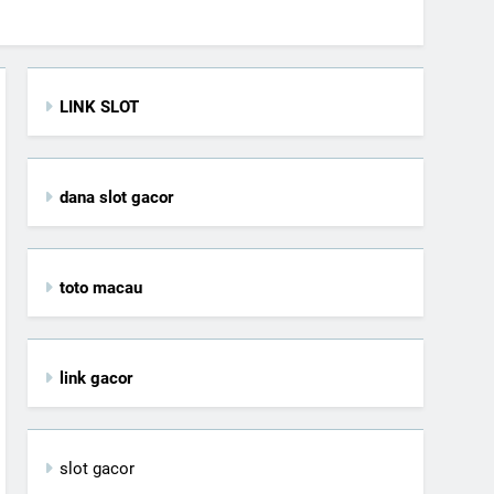
LINK SLOT
dana slot gacor
toto macau
link gacor
slot gacor