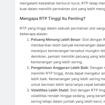
mengalami kekalahan berturut-turut, RTP tetap men
kuat dalam memilih permainan slot yang lebih men
Mengapa RTP Tinggi Itu Penting?
RTP yang tinggi dalam sebuah permainan slot sang
beberapa alasan:
Peluang Menang Lebih Besar
: Slot dengan 
memberikan lebih banyak kemenangan dalam
meskipun kemenangan tersebut mungkin leb
demikian, pemain memiliki peluang yang lebi
kemenangan yang lebih sering.
Pengelolaan Anggaran Lebih Baik
: Dengan 
memiliki RTP tinggi, Anda dapat mengatur 
lebih baik. Kemenangan yang lebih sering 
untuk bermain lebih lama tanpa cepat kehab
Volatilitas Lebih Stabil
: Slot dengan RTP ting
volatilitas rendah hingga sedang, yang berar
sering tetapi dalam jumlah yang lebih kecil