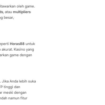
ditawarkan oleh game.
ds
, atau
multipliers
g besar,
eperti
Horas88
untuk
 akurat. Kasino yang
awarkan game dengan
 Jika Anda lebih suka
P tinggi dan
sar meski dengan
rendah namun fitur