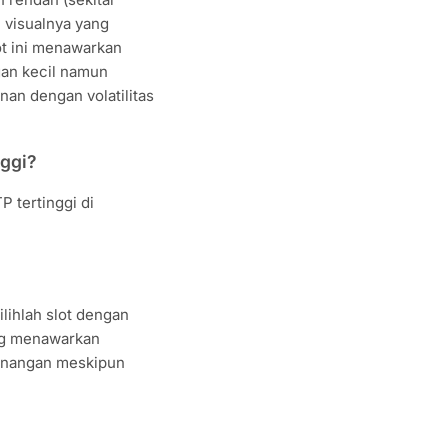
 visualnya yang
t ini menawarkan
an kecil namun
nan dengan volatilitas
nggi?
P tertinggi di
lihlah slot dengan
ng menawarkan
enangan meskipun