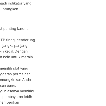
jadi indikator yang
guntungkan.
at penting karena
RTP tinggi cenderung
 jangka panjang
ih kecil. Dengan
h baik untuk meraih
memilih slot yang
anggaran permainan
memungkinkan Anda
isan uang.
gi biasanya memiliki
ti pembayaran lebih
, memberikan