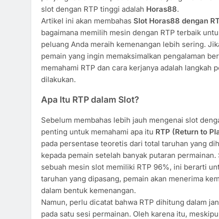
slot dengan RTP tinggi adalah
Horas88
.
Artikel ini akan membahas
Slot Horas88 dengan RTP
bagaimana memilih mesin dengan RTP terbaik unt
peluang Anda meraih kemenangan lebih sering. Ji
pemain yang ingin memaksimalkan pengalaman berm
memahami RTP dan cara kerjanya adalah langkah p
dilakukan.
Apa Itu RTP dalam Slot?
Sebelum membahas lebih jauh mengenai slot denga
penting untuk memahami apa itu
RTP (Return to Pl
pada persentase teoretis dari total taruhan yang d
kepada pemain setelah banyak putaran permainan. S
sebuah mesin slot memiliki RTP 96%, ini berarti unt
taruhan yang dipasang, pemain akan menerima kemba
dalam bentuk kemenangan.
Namun, perlu dicatat bahwa RTP dihitung dalam ja
pada satu sesi permainan. Oleh karena itu, meski