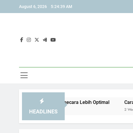
Skip
August 6, 2026
5:24:40 AM
to
content
Sat
Dapatkan S
rivasi Pengguna secara Lebih Optimal
Cara Mengatasi 
2 Weeks Ago
HEADLINES