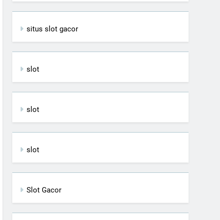
situs slot gacor
slot
slot
slot
Slot Gacor