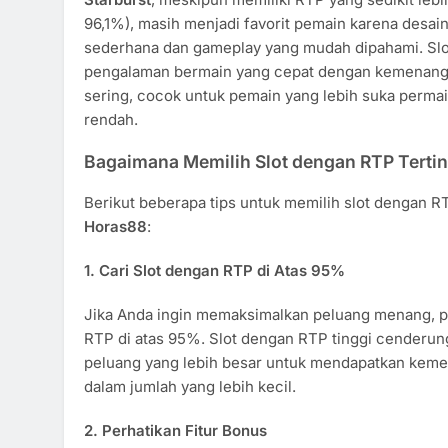
96,1%), masih menjadi favorit pemain karena desain
sederhana dan gameplay yang mudah dipahami. Slo
pengalaman bermain yang cepat dengan kemenang
sering, cocok untuk pemain yang lebih suka permai
rendah.
Bagaimana Memilih Slot dengan RTP Terti
Berikut beberapa tips untuk memilih slot dengan RT
Horas88
:
1.
Cari Slot dengan RTP di Atas 95%
Jika Anda ingin memaksimalkan peluang menang, pi
RTP di atas 95%. Slot dengan RTP tinggi cenderu
peluang yang lebih besar untuk mendapatkan kem
dalam jumlah yang lebih kecil.
2.
Perhatikan Fitur Bonus