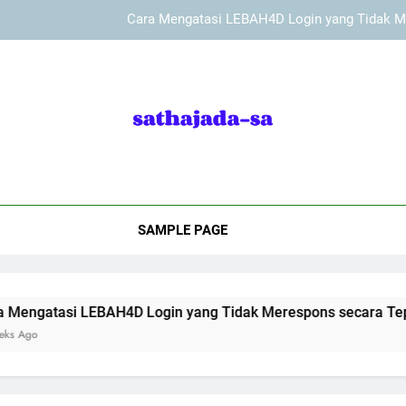
Cara Mengatasi LEBAH4D Login yang Tidak Me
Panduan Menghindar
Panduan Memperbaiki Tampila
EDWINSLOT Login dan Cara Menjaga P
hajada SA
Cara Mengatasi LEBAH4D Login yang Tidak Me
olusi Teknologi Terkini Dari Sathajada SA. Konsultan Profesion
Panduan Menghindar
SAMPLE PAGE
Panduan Memperbaiki Tampila
LEBAH4D Login yang Tidak Merespons secara Tepat dan Sist