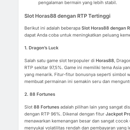
pengalaman bermain yang lebih stabil.
Slot Horas88 dengan RTP Tertinggi
Berikut ini adalah beberapa
Slot Horas88 dengan R
dapat Anda coba untuk meningkatkan peluang kem
1.
Dragon’s Luck
Salah satu game slot terpopuler di
Horas88
, Drago
RTP sekitar 97,5%. Game ini memiliki tema Asia yan
yang menarik. Fitur-fitur bonusnya seperti simbol
membuat permainan ini semakin seru dan mengunt
2.
88 Fortunes
Slot
88 Fortunes
adalah pilihan lain yang sangat di
dengan RTP 96%. Dikenal dengan fitur
Jackpot Pr
menawarkan kemenangan besar dan sangat cocok 
menyukai volatilitas rendah dan pembayaran yang le