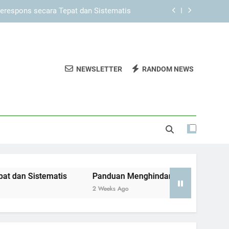
respons secara Tepat dan Sistematis
i Kesalahan Data saat Login KAYA787
n KAYA787 Login yang Tidak Sempurna
NEWSLETTER
RANDOM NEWS
rivasi Pengguna secara Lebih Optimal
respons secara Tepat dan Sistematis
al Untuk Transformasi Digital Bisnis Anda.
i Kesalahan Data saat Login KAYA787
n KAYA787 Login yang Tidak Sempurna
ematis
Panduan Menghindari Kesalahan Data saat Logi
2 Weeks Ago