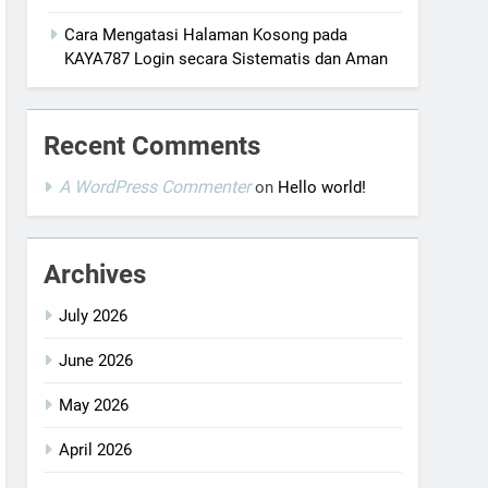
Cara Mengatasi Halaman Kosong pada
KAYA787 Login secara Sistematis dan Aman
Recent Comments
A WordPress Commenter
on
Hello world!
Archives
July 2026
June 2026
May 2026
April 2026