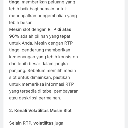
tinggi
memberikan peluang yang
lebih baik bagi pemain untuk
mendapatkan pengembalian yang
lebih besar.
Mesin slot dengan
RTP di atas
96%
adalah pilihan yang tepat
untuk Anda. Mesin dengan RTP
tinggi cenderung memberikan
kemenangan yang lebih konsisten
dan lebih besar dalam jangka
panjang. Sebelum memilih mesin
slot untuk dimainkan, pastikan
untuk memeriksa informasi RTP
yang tersedia di tabel pembayaran
atau deskripsi permainan.
2.
Kenali Volatilitas Mesin Slot
Selain RTP,
volatilitas
juga