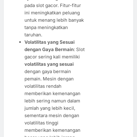
pada slot gacor. Fitur-fitur
ini meningkatkan peluang
untuk menang lebih banyak
tanpa meningkatkan
taruhan.
Volatilitas yang Sesuai
dengan Gaya Bermain
: Slot
gacor sering kali memiliki
volatilitas yang sesuai
dengan gaya bermain
pemain. Mesin dengan
volatilitas rendah
memberikan kemenangan
lebih sering namun dalam
jumlah yang lebih kecil,
sementara mesin dengan
volatilitas tinggi
memberikan kemenangan