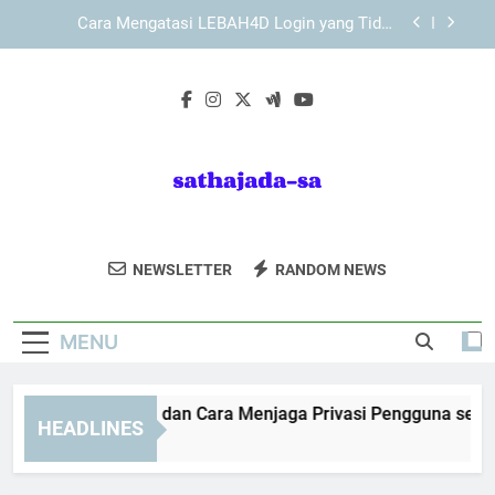
Skip
Panduan Menghindari Kesalahan Data saat Login
to
KAYA787
content
Panduan Memperbaiki Tampilan KAYA787 Login
yang Tidak Sempurna
EDWINSLOT Login dan Cara Menjaga Privasi
Pengguna secara Lebih Optimal
Cara Mengatasi LEBAH4D Login yang Tidak
Merespons secara Tepat dan Sistematis
Panduan Menghindari Kesalahan Data saat Login
KAYA787
Sathajada SA
Dapatkan Solusi Teknologi Terkini Dari
Panduan Memperbaiki Tampilan KAYA787 Login
NEWSLETTER
RANDOM NEWS
yang Tidak Sempurna
Sathajada SA. Konsultan Profesional Untuk
Transformasi Digital Bisnis Anda.
MENU
WINSLOT Login dan Cara Menjaga Privasi Pengguna secara Le
HEADLINES
eeks Ago