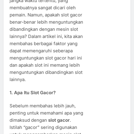
jangka waktu tertentu, yang
membuatnya sangat dicari oleh
pemain. Namun, apakah slot gacor
benar-benar lebih menguntungkan
dibandingkan dengan mesin slot
lainnya? Dalam artikel ini, kita akan
membahas berbagai faktor yang
dapat memengaruhi seberapa
menguntungkan slot gacor hari ini
dan apakah slot ini memang lebih
menguntungkan dibandingkan slot
lainnya.
1.
Apa Itu Slot Gacor?
Sebelum membahas lebih jauh,
penting untuk memahami apa yang
dimaksud dengan
slot gacor
.
Istilah “gacor” sering digunakan