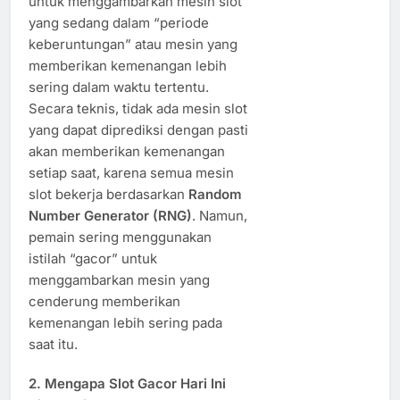
untuk menggambarkan mesin slot
yang sedang dalam “periode
keberuntungan” atau mesin yang
memberikan kemenangan lebih
sering dalam waktu tertentu.
Secara teknis, tidak ada mesin slot
yang dapat diprediksi dengan pasti
akan memberikan kemenangan
setiap saat, karena semua mesin
slot bekerja berdasarkan
Random
Number Generator (RNG)
. Namun,
pemain sering menggunakan
istilah “gacor” untuk
menggambarkan mesin yang
cenderung memberikan
kemenangan lebih sering pada
saat itu.
2.
Mengapa Slot Gacor Hari Ini