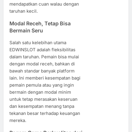
mendapatkan cuan walau dengan
taruhan kecil.
Modal Receh, Tetap Bisa
Bermain Seru
Salah satu kelebihan utama
EDWINSLOT adalah fleksibilitas
dalam taruhan. Pemain bisa mulai
dengan modal receh, bahkan di
bawah standar banyak platform
lain. Ini memberi kesempatan bagi
pemain pemula atau yang ingin
bermain dengan modal minim
untuk tetap merasakan keseruan
dan kesempatan menang tanpa
tekanan besar terhadap keuangan
mereka.