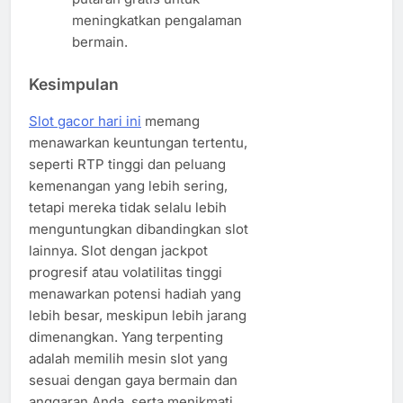
meningkatkan pengalaman
bermain.
Kesimpulan
Slot gacor hari ini
memang
menawarkan keuntungan tertentu,
seperti RTP tinggi dan peluang
kemenangan yang lebih sering,
tetapi mereka tidak selalu lebih
menguntungkan dibandingkan slot
lainnya. Slot dengan jackpot
progresif atau volatilitas tinggi
menawarkan potensi hadiah yang
lebih besar, meskipun lebih jarang
dimenangkan. Yang terpenting
adalah memilih mesin slot yang
sesuai dengan gaya bermain dan
anggaran Anda, serta menikmati