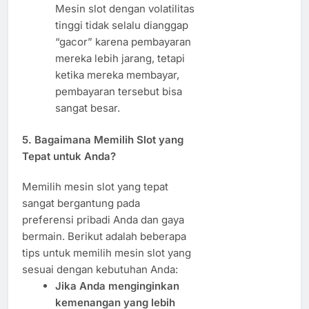
Mesin slot dengan volatilitas
tinggi tidak selalu dianggap
“gacor” karena pembayaran
mereka lebih jarang, tetapi
ketika mereka membayar,
pembayaran tersebut bisa
sangat besar.
5.
Bagaimana Memilih Slot yang
Tepat untuk Anda?
Memilih mesin slot yang tepat
sangat bergantung pada
preferensi pribadi Anda dan gaya
bermain. Berikut adalah beberapa
tips untuk memilih mesin slot yang
sesuai dengan kebutuhan Anda:
Jika Anda menginginkan
kemenangan yang lebih