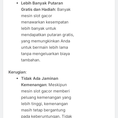
Lebih Banyak Putaran
Gratis dan Hadiah
: Banyak
mesin slot gacor
menawarkan kesempatan
lebih banyak untuk
mendapatkan putaran gratis,
yang memungkinkan Anda
untuk bermain lebih lama
tanpa mengeluarkan biaya
tambahan.
Kerugian
:
Tidak Ada Jaminan
Kemenangan
: Meskipun
mesin slot gacor memberi
peluang kemenangan yang
lebih tinggi, kemenangan
masih tetap bergantung
pada keberuntungan. Tidak