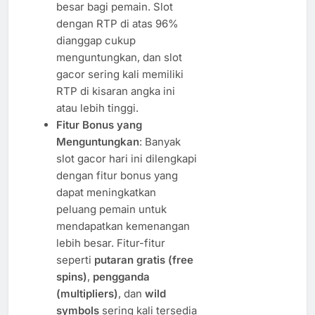
besar bagi pemain. Slot
dengan RTP di atas 96%
dianggap cukup
menguntungkan, dan slot
gacor sering kali memiliki
RTP di kisaran angka ini
atau lebih tinggi.
Fitur Bonus yang
Menguntungkan
: Banyak
slot gacor hari ini dilengkapi
dengan fitur bonus yang
dapat meningkatkan
peluang pemain untuk
mendapatkan kemenangan
lebih besar. Fitur-fitur
seperti
putaran gratis (free
spins)
,
pengganda
(multipliers)
, dan
wild
symbols
sering kali tersedia