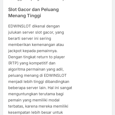
Slot Gacor dan Peluang
Menang Tinggi
EDWINSLOT dikenal dengan
julukan server slot gacor, yang
berarti server ini sering
memberikan kemenangan atau
jackpot kepada pemainnya.
Dengan tingkat return to player
(RTP) yang kompetitif dan
algoritma permainan yang adil,
peluang menang di EDWINSLOT
menjadi lebih tinggi dibandingkan
beberapa server lain. Hal ini sangat
menguntungkan terutama bagi
pemain yang memiliki modal
terbatas, karena mereka memiliki
kesempatan lebih besar untuk