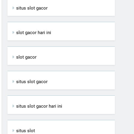
situs slot gacor
slot gacor hari ini
slot gacor
situs slot gacor
situs slot gacor hari ini
situs slot