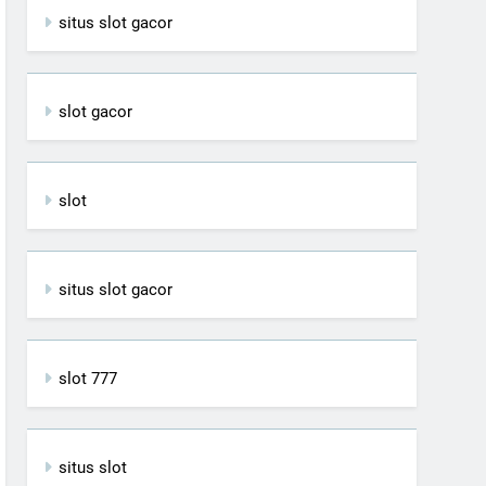
situs slot gacor
slot gacor
slot
situs slot gacor
slot 777
situs slot