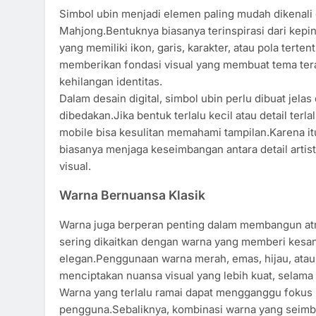
Simbol ubin menjadi elemen paling mudah dikenali 
Mahjong.Bentuknya biasanya terinspirasi dari kepi
yang memiliki ikon, garis, karakter, atau pola terten
memberikan fondasi visual yang membuat tema tera
kehilangan identitas.
Dalam desain digital, simbol ubin perlu dibuat jela
dibedakan.Jika bentuk terlalu kecil atau detail terl
mobile bisa kesulitan memahami tampilan.Karena it
biasanya menjaga keseimbangan antara detail artis
visual.
Warna Bernuansa Klasik
Warna juga berperan penting dalam membangun at
sering dikaitkan dengan warna yang memberi kesan 
elegan.Penggunaan warna merah, emas, hijau, atau
menciptakan nuansa visual yang lebih kuat, selama 
Warna yang terlalu ramai dapat mengganggu fokus
pengguna.Sebaliknya, kombinasi warna yang sei