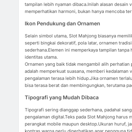
tampilan lebih nyaman dibaca.Inilah alasan desain v
memperhatikan harmoni, bukan hanya mencoba terl
Ikon Pendukung dan Ornamen
Selain simbol utama, Slot Mahjong biasanya memil
seperti bingkai dekoratif, pola latar, ornamen tradisi
sederhana.Elemen ini memperkaya tampilan tanpa
identitas utama.
Ornamen yang baik tidak mengambil alih perhatian
adalah memperkuat suasana, memberi kedalaman v
pengalaman terasa lebih hidup.Jika ornamen terlal
bisa terasa berat dan membingungkan, terutama pad
Tipografi yang Mudah Dibaca
Tipografi sering dianggap sederhana, padahal sang
pengalaman digital.Teks pada Slot Mahjong harus m
perangkat mobile maupun desktop.Ukuran huruf, ja
kontras warna perlu diperhatikan agar pengguna tid