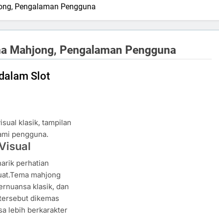
hjong, Pengalaman Pengguna
ema Mahjong, Pengalaman Pengguna
dalam Slot
sual klasik, tampilan
ami pengguna.
Visual
arik perhatian
kuat.Tema mahjong
ernuansa klasik, dan
 tersebut dikemas
a lebih berkarakter