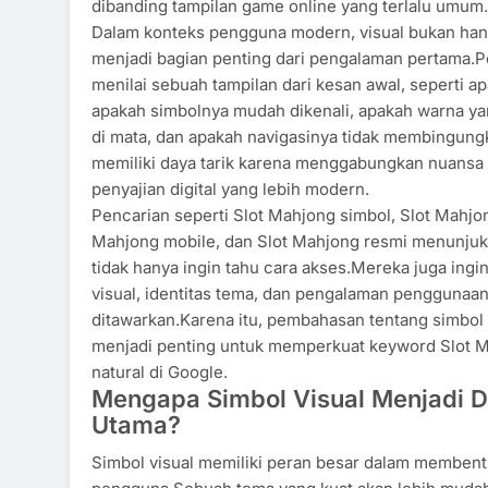
dibanding tampilan game online yang terlalu umum.
Dalam konteks pengguna modern, visual bukan han
menjadi bagian penting dari pengalaman pertama.
menilai sebuah tampilan dari kesan awal, seperti a
apakah simbolnya mudah dikenali, apakah warna y
di mata, dan apakah navigasinya tidak membingung
memiliki daya tarik karena menggabungkan nuansa 
penyajian digital yang lebih modern.
Pencarian seperti Slot Mahjong simbol, Slot Mahjon
Mahjong mobile, dan Slot Mahjong resmi menunju
tidak hanya ingin tahu cara akses.Mereka juga ing
visual, identitas tema, dan pengalaman penggunaa
ditawarkan.Karena itu, pembahasan tentang simbol
menjadi penting untuk memperkuat keyword Slot 
natural di Google.
Mengapa Simbol Visual Menjadi D
Utama?
Simbol visual memiliki peran besar dalam membent