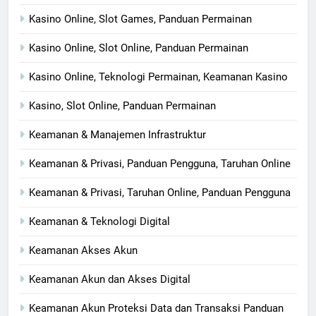
Kasino Online, Slot Games, Panduan Permainan
Kasino Online, Slot Online, Panduan Permainan
Kasino Online, Teknologi Permainan, Keamanan Kasino
Kasino, Slot Online, Panduan Permainan
Keamanan & Manajemen Infrastruktur
Keamanan & Privasi, Panduan Pengguna, Taruhan Online
Keamanan & Privasi, Taruhan Online, Panduan Pengguna
Keamanan & Teknologi Digital
Keamanan Akses Akun
Keamanan Akun dan Akses Digital
Keamanan Akun Proteksi Data dan Transaksi Panduan