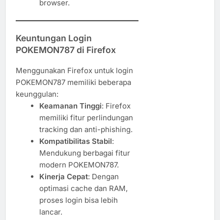
browser.
Keuntungan Login
POKEMON787 di Firefox
Menggunakan Firefox untuk login
POKEMON787 memiliki beberapa
keunggulan:
Keamanan Tinggi
: Firefox
memiliki fitur perlindungan
tracking dan anti-phishing.
Kompatibilitas Stabil
:
Mendukung berbagai fitur
modern POKEMON787.
Kinerja Cepat
: Dengan
optimasi cache dan RAM,
proses login bisa lebih
lancar.