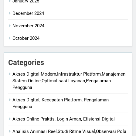
January 2025
December 2024
November 2024
October 2024
Categories
Akses Digital Modern,Infrastruktur Platform,Manajemen
Sistem Online,Optimalisasi Layanan,Pengalaman
Pengguna
Akses Digital, Kecepatan Platform, Pengalaman
Pengguna
Akses Online Praktis, Login Aman, Efisiensi Digital
Analisis Animasi Reel,Studi Ritme Visual,Observasi Pola