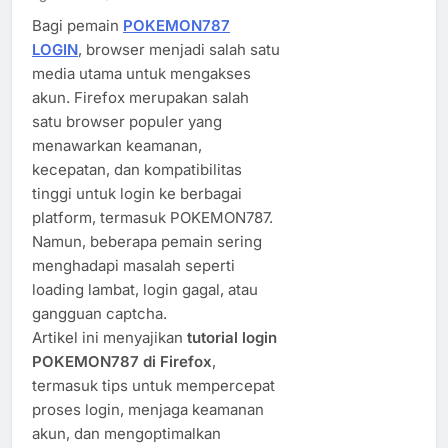
Bagi pemain
POKEMON787
LOGIN
, browser menjadi salah satu
media utama untuk mengakses
akun. Firefox merupakan salah
satu browser populer yang
menawarkan keamanan,
kecepatan, dan kompatibilitas
tinggi untuk login ke berbagai
platform, termasuk POKEMON787.
Namun, beberapa pemain sering
menghadapi masalah seperti
loading lambat, login gagal, atau
gangguan captcha.
Artikel ini menyajikan
tutorial login
POKEMON787 di Firefox
,
termasuk tips untuk mempercepat
proses login, menjaga keamanan
akun, dan mengoptimalkan