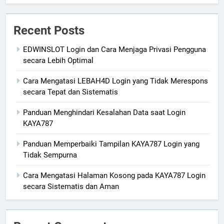
Recent Posts
EDWINSLOT Login dan Cara Menjaga Privasi Pengguna
secara Lebih Optimal
Cara Mengatasi LEBAH4D Login yang Tidak Merespons
secara Tepat dan Sistematis
Panduan Menghindari Kesalahan Data saat Login
KAYA787
Panduan Memperbaiki Tampilan KAYA787 Login yang
Tidak Sempurna
Cara Mengatasi Halaman Kosong pada KAYA787 Login
secara Sistematis dan Aman