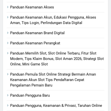
Panduan Keamanan Akses
Panduan Keamanan Akun, Edukasi Pengguna, Akses
Aman, Tips Login, Perlindungan Data Digital
Panduan Keamanan Brand Digital
Panduan Keamanan Perangkat
Panduan Memilih Slot, Slot Online Terbaru, Fitur Slot
Modern, Tips Klaim Bonus, Slot Aman 2026, Strategi Slot
Online, Mini Game Slot
Panduan Pemula Slot Online Strategi Bermain Aman
Keamanan Akun Slot Tips Pendaftaran Cepat
Pengalaman Pemain Baru
Panduan Pengguna Baru
Panduan Pengguna, Keamanan & Privasi, Taruhan Online