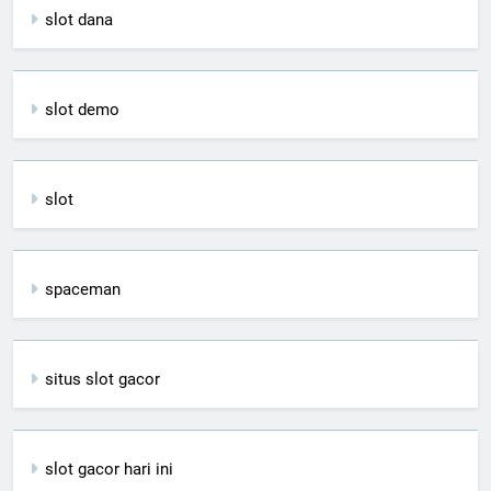
slot dana
slot demo
slot
spaceman
situs slot gacor
slot gacor hari ini