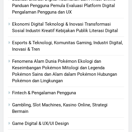
Panduan Pengguna Pemula Evaluasi Platform Digital
Pengalaman Pengguna dan UX
Ekonomi Digital Teknologi & Inovasi Transformasi
Sosial Industri Kreatif Kebijakan Publik Literasi Digital
Esports & Teknologi, Komunitas Gaming, Industri Digital,
Inovasi & Tren
Fenomena Alam Dunia Pokémon Ekologi dan
Keseimbangan Pokémon Mitologi dan Legenda
Pokémon Sains dan Alam dalam Pokémon Hubungan
Pokémon dan Lingkungan
Fintech & Pengalaman Pengguna
Gambling, Slot Machines, Kasino Online, Strategi
Bermain
Game Digital & UX/UI Design