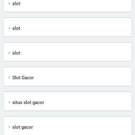
slot
slot
slot
Slot Gacor
situs slot gacor
slot gacor