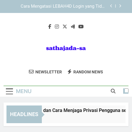
Skip
Panduan Menghindari Kesalahan Data saat Login
to
KAYA787
content
Panduan Memperbaiki Tampilan KAYA787 Login
yang Tidak Sempurna
EDWINSLOT Login dan Cara Menjaga Privasi
Pengguna secara Lebih Optimal
Cara Mengatasi LEBAH4D Login yang Tidak
Merespons secara Tepat dan Sistematis
Panduan Menghindari Kesalahan Data saat Login
KAYA787
Sathajada SA
Dapatkan Solusi Teknologi Terkini Dari
Panduan Memperbaiki Tampilan KAYA787 Login
NEWSLETTER
RANDOM NEWS
yang Tidak Sempurna
Sathajada SA. Konsultan Profesional Untuk
Transformasi Digital Bisnis Anda.
MENU
WINSLOT Login dan Cara Menjaga Privasi Pengguna secara L
HEADLINES
Weeks Ago