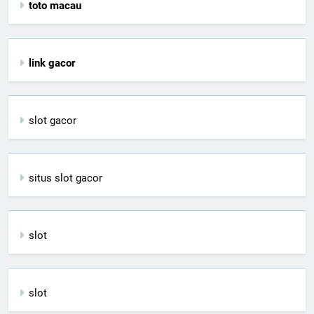
toto macau
link gacor
slot gacor
situs slot gacor
slot
slot