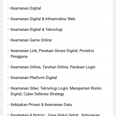
Keamanan Digital
Keamanan Digital & Infrastruktur Web
Keamanan Digital & Teknologi
Keamanan Game Online
Keamanan Link, Panduan Akses Digital, Proteksi
Pengguna
Keamanan Online, Taruhan Online, Panduan Login
Keamanan Platform Digital
Keamanan Siber, Teknologi Login, Manajemen Risiko
Digital, Cyber Defense Strategy
Kebijakan Privasi & Keamanan Data
Kesehatan & Nutrisi · Gaya Hidup Sehat · Kebugaran