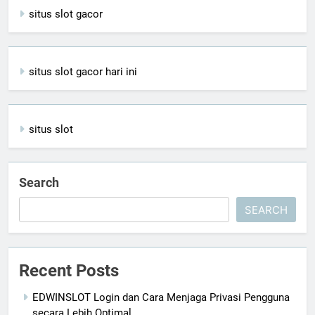
situs slot gacor
situs slot gacor hari ini
situs slot
Search
SEARCH
Recent Posts
EDWINSLOT Login dan Cara Menjaga Privasi Pengguna
secara Lebih Optimal