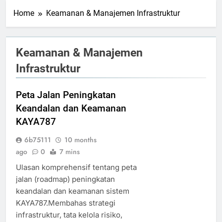
Home
Keamanan & Manajemen Infrastruktur
Keamanan & Manajemen
Infrastruktur
Peta Jalan Peningkatan
Keandalan dan Keamanan
KAYA787
6b75111
10 months
ago
0
7 mins
Ulasan komprehensif tentang peta
jalan (roadmap) peningkatan
keandalan dan keamanan sistem
KAYA787.Membahas strategi
infrastruktur, tata kelola risiko,