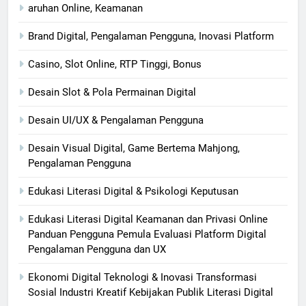
aruhan Online, Keamanan
Brand Digital, Pengalaman Pengguna, Inovasi Platform
Casino, Slot Online, RTP Tinggi, Bonus
Desain Slot & Pola Permainan Digital
Desain UI/UX & Pengalaman Pengguna
Desain Visual Digital, Game Bertema Mahjong,
Pengalaman Pengguna
Edukasi Literasi Digital & Psikologi Keputusan
Edukasi Literasi Digital Keamanan dan Privasi Online
Panduan Pengguna Pemula Evaluasi Platform Digital
Pengalaman Pengguna dan UX
Ekonomi Digital Teknologi & Inovasi Transformasi
Sosial Industri Kreatif Kebijakan Publik Literasi Digital