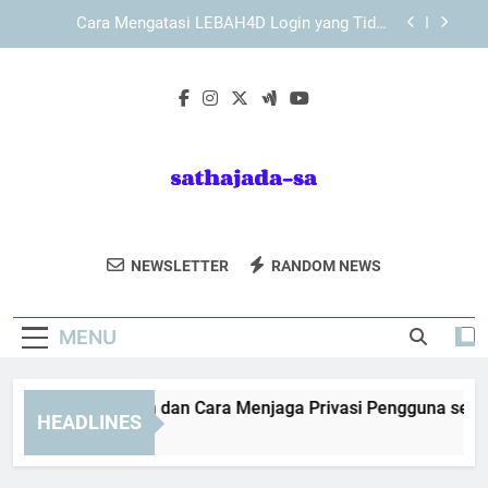
Skip
Panduan Menghindari Kesalahan Data saat Login
to
KAYA787
content
Panduan Memperbaiki Tampilan KAYA787 Login
yang Tidak Sempurna
EDWINSLOT Login dan Cara Menjaga Privasi
Pengguna secara Lebih Optimal
Cara Mengatasi LEBAH4D Login yang Tidak
Merespons secara Tepat dan Sistematis
Panduan Menghindari Kesalahan Data saat Login
KAYA787
Sathajada SA
Dapatkan Solusi Teknologi Terkini Dari
Panduan Memperbaiki Tampilan KAYA787 Login
NEWSLETTER
RANDOM NEWS
yang Tidak Sempurna
Sathajada SA. Konsultan Profesional Untuk
Transformasi Digital Bisnis Anda.
MENU
WINSLOT Login dan Cara Menjaga Privasi Pengguna secara L
HEADLINES
Weeks Ago