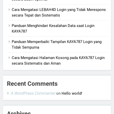
Cara Mengatasi LEBAH4D Login yang Tidak Merespons
secara Tepat dan Sistematis
Panduan Menghindari Kesalahan Data saat Login
KAYA787
Panduan Memperbaiki Tampilan KAYA787 Login yang
Tidak Sempurna
Cara Mengatasi Halaman Kosong pada KAYA787 Login
secara Sistematis dan Aman
Recent Comments
A WordPress Commenter
on
Hello world!
Archives