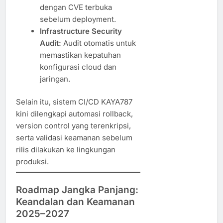
dengan CVE terbuka
sebelum deployment.
Infrastructure Security
Audit:
Audit otomatis untuk
memastikan kepatuhan
konfigurasi cloud dan
jaringan.
Selain itu, sistem CI/CD KAYA787
kini dilengkapi automasi rollback,
version control yang terenkripsi,
serta validasi keamanan sebelum
rilis dilakukan ke lingkungan
produksi.
Roadmap Jangka Panjang:
Keandalan dan Keamanan
2025–2027