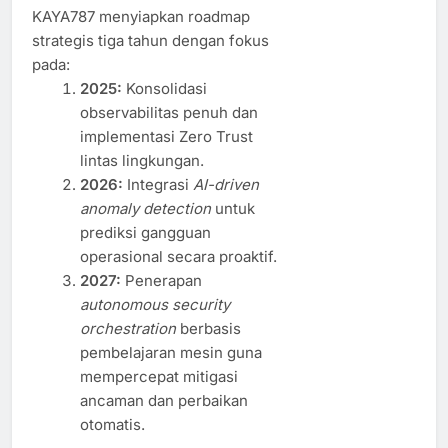
KAYA787 menyiapkan roadmap
strategis tiga tahun dengan fokus
pada:
2025:
Konsolidasi
observabilitas penuh dan
implementasi Zero Trust
lintas lingkungan.
2026:
Integrasi
AI-driven
anomaly detection
untuk
prediksi gangguan
operasional secara proaktif.
2027:
Penerapan
autonomous security
orchestration
berbasis
pembelajaran mesin guna
mempercepat mitigasi
ancaman dan perbaikan
otomatis.