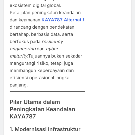
ekosistem digital global.
Peta jalan peningkatan keandalan
dan keamanan
KAYA787 Alternatif
dirancang dengan pendekatan
bertahap, berbasis data, serta
berfokus pada
resiliency
engineering
dan
cyber
maturity
.Tujuannya bukan sekadar
mengurangi risiko, tetapi juga
membangun kepercayaan dan
efisiensi operasional jangka
panjang.
Pilar Utama dalam
Peningkatan Keandalan
KAYA787
1.
Modernisasi Infrastruktur