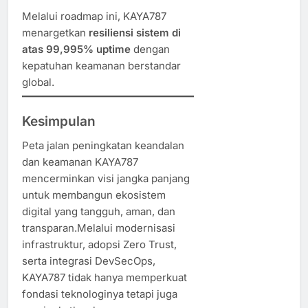
Melalui roadmap ini, KAYA787
menargetkan
resiliensi sistem di
atas 99,995% uptime
dengan
kepatuhan keamanan berstandar
global.
Kesimpulan
Peta jalan peningkatan keandalan
dan keamanan KAYA787
mencerminkan visi jangka panjang
untuk membangun ekosistem
digital yang tangguh, aman, dan
transparan.Melalui modernisasi
infrastruktur, adopsi Zero Trust,
serta integrasi DevSecOps,
KAYA787 tidak hanya memperkuat
fondasi teknologinya tetapi juga