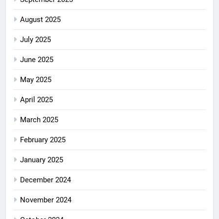
August 2025
July 2025
June 2025
May 2025
April 2025
March 2025
February 2025
January 2025
December 2024
November 2024