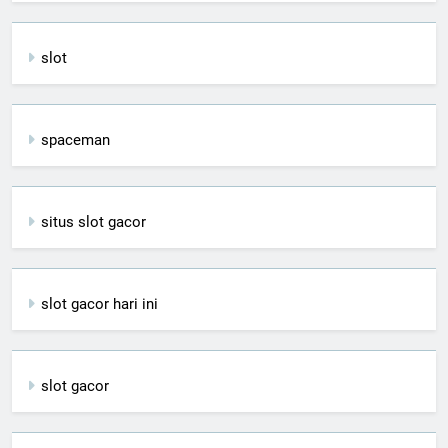
slot
spaceman
situs slot gacor
slot gacor hari ini
slot gacor