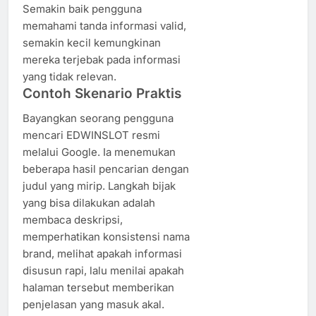
Semakin baik pengguna
memahami tanda informasi valid,
semakin kecil kemungkinan
mereka terjebak pada informasi
yang tidak relevan.
Contoh Skenario Praktis
Bayangkan seorang pengguna
mencari EDWINSLOT resmi
melalui Google. Ia menemukan
beberapa hasil pencarian dengan
judul yang mirip. Langkah bijak
yang bisa dilakukan adalah
membaca deskripsi,
memperhatikan konsistensi nama
brand, melihat apakah informasi
disusun rapi, lalu menilai apakah
halaman tersebut memberikan
penjelasan yang masuk akal.