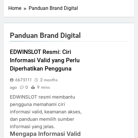
Home
Panduan Brand Digital
Panduan Brand Digital
EDWINSLOT Resmi: Ciri
Informasi Valid yang Perlu
Diperhatikan Pengguna
6b75111
2 months
ago
0
9 mins
EDWINSLOT resmi membantu
pengguna memahami ciri
informasi valid, keamanan akses,
dan panduan memilih sumber
informasi yang jelas.
Mengapa Informasi Valid