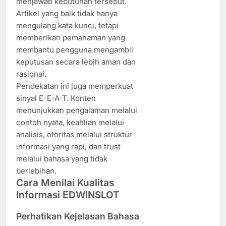
menjawab kebutuhan tersebut.
Artikel yang baik tidak hanya
mengulang kata kunci, tetapi
memberikan pemahaman yang
membantu pengguna mengambil
keputusan secara lebih aman dan
rasional.
Pendekatan ini juga memperkuat
sinyal E-E-A-T. Konten
menunjukkan pengalaman melalui
contoh nyata, keahlian melalui
analisis, otoritas melalui struktur
informasi yang rapi, dan trust
melalui bahasa yang tidak
berlebihan.
Cara Menilai Kualitas
Informasi EDWINSLOT
Perhatikan Kejelasan Bahasa