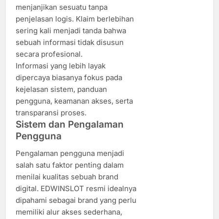
menjanjikan sesuatu tanpa
penjelasan logis. Klaim berlebihan
sering kali menjadi tanda bahwa
sebuah informasi tidak disusun
secara profesional.
Informasi yang lebih layak
dipercaya biasanya fokus pada
kejelasan sistem, panduan
pengguna, keamanan akses, serta
transparansi proses.
Sistem dan Pengalaman
Pengguna
Pengalaman pengguna menjadi
salah satu faktor penting dalam
menilai kualitas sebuah brand
digital. EDWINSLOT resmi idealnya
dipahami sebagai brand yang perlu
memiliki alur akses sederhana,