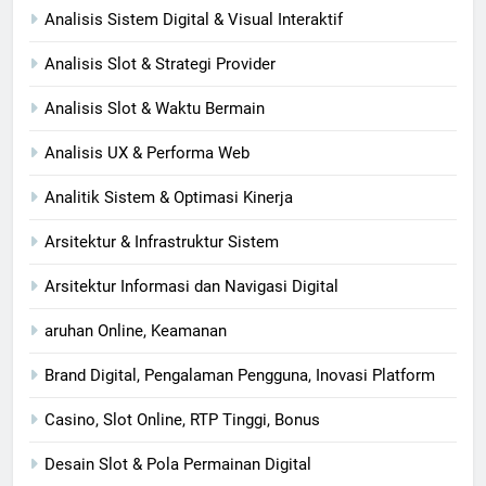
Analisis Sistem Digital & Visual Interaktif
Analisis Slot & Strategi Provider
Analisis Slot & Waktu Bermain
Analisis UX & Performa Web
Analitik Sistem & Optimasi Kinerja
Arsitektur & Infrastruktur Sistem
Arsitektur Informasi dan Navigasi Digital
aruhan Online, Keamanan
Brand Digital, Pengalaman Pengguna, Inovasi Platform
Casino, Slot Online, RTP Tinggi, Bonus
Desain Slot & Pola Permainan Digital