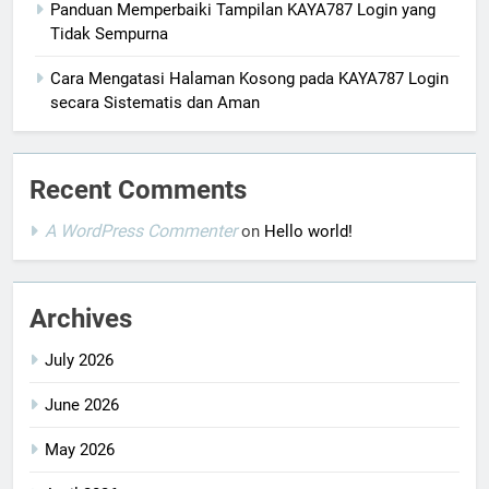
Panduan Memperbaiki Tampilan KAYA787 Login yang
Tidak Sempurna
Cara Mengatasi Halaman Kosong pada KAYA787 Login
secara Sistematis dan Aman
Recent Comments
A WordPress Commenter
on
Hello world!
Archives
July 2026
June 2026
May 2026