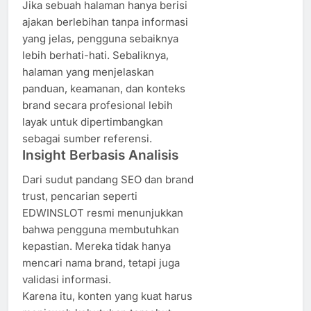
Jika sebuah halaman hanya berisi
ajakan berlebihan tanpa informasi
yang jelas, pengguna sebaiknya
lebih berhati-hati. Sebaliknya,
halaman yang menjelaskan
panduan, keamanan, dan konteks
brand secara profesional lebih
layak untuk dipertimbangkan
sebagai sumber referensi.
Insight Berbasis Analisis
Dari sudut pandang SEO dan brand
trust, pencarian seperti
EDWINSLOT resmi menunjukkan
bahwa pengguna membutuhkan
kepastian. Mereka tidak hanya
mencari nama brand, tetapi juga
validasi informasi.
Karena itu, konten yang kuat harus