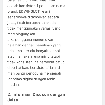
Salah satu ciri informasi valid
adalah konsistensi penulisan nama
brand. EDWINSLOT resmi
seharusnya ditampilkan secara
jelas, tidak berubah-ubah, dan
tidak menggunakan variasi yang
membingungkan.
Jika pengguna menemukan
halaman dengan penulisan yang
tidak rapi, terlalu banyak simbol,
atau memakai nama mirip tetapi
tidak konsisten, hal tersebut patut
diperhatikan. Konsistensi brand
membantu pengguna mengenali
identitas digital dengan lebih
mudah.
2. Informasi Disusun dengan
Jelas