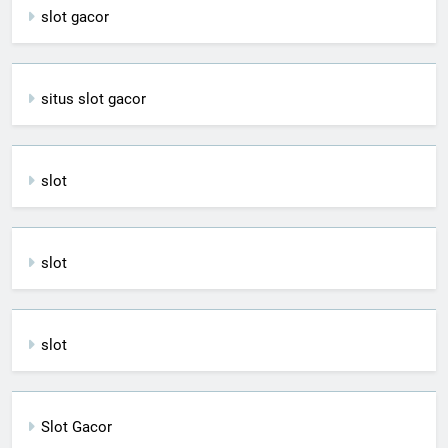
slot gacor
situs slot gacor
slot
slot
slot
Slot Gacor