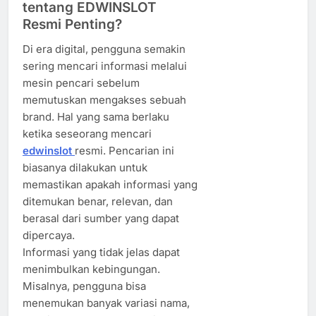
tentang EDWINSLOT
Resmi Penting?
Di era digital, pengguna semakin
sering mencari informasi melalui
mesin pencari sebelum
memutuskan mengakses sebuah
brand. Hal yang sama berlaku
ketika seseorang mencari
edwinslot
resmi. Pencarian ini
biasanya dilakukan untuk
memastikan apakah informasi yang
ditemukan benar, relevan, dan
berasal dari sumber yang dapat
dipercaya.
Informasi yang tidak jelas dapat
menimbulkan kebingungan.
Misalnya, pengguna bisa
menemukan banyak variasi nama,