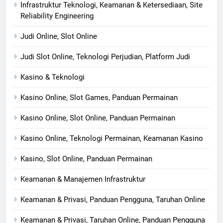
Infrastruktur Teknologi, Keamanan & Ketersediaan, Site
Reliability Engineering
Judi Online, Slot Online
Judi Slot Online, Teknologi Perjudian, Platform Judi
Kasino & Teknologi
Kasino Online, Slot Games, Panduan Permainan
Kasino Online, Slot Online, Panduan Permainan
Kasino Online, Teknologi Permainan, Keamanan Kasino
Kasino, Slot Online, Panduan Permainan
Keamanan & Manajemen Infrastruktur
Keamanan & Privasi, Panduan Pengguna, Taruhan Online
Keamanan & Privasi, Taruhan Online, Panduan Pengguna