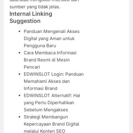
sumber yang tidak jelas.
Internal Linking
Suggestion
Panduan Mengenali Akses
Digital yang Aman untuk
Pengguna Baru
Cara Membaca Informasi
Brand Resmi di Mesin
Pencari
EDWINSLOT Login: Panduan
Memahami Akses dan
Informasi Brand
EDWINSLOT Alternatif: Hal
yang Perlu Diperhatikan
Sebelum Mengakses
Strategi Membangun
Kepercayaan Brand Digital
melalui Konten SEO