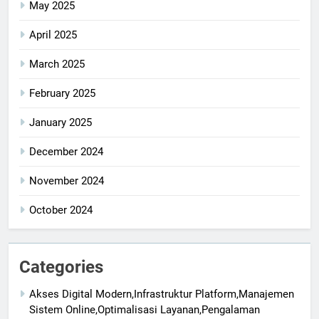
May 2025
April 2025
March 2025
February 2025
January 2025
December 2024
November 2024
October 2024
Categories
Akses Digital Modern,Infrastruktur Platform,Manajemen
Sistem Online,Optimalisasi Layanan,Pengalaman