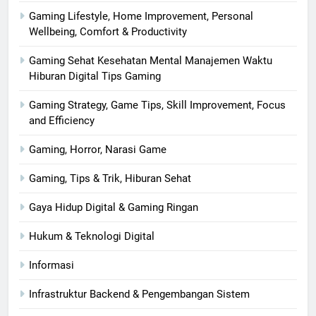
Gaming Lifestyle, Home Improvement, Personal
Wellbeing, Comfort & Productivity
Gaming Sehat Kesehatan Mental Manajemen Waktu
Hiburan Digital Tips Gaming
Gaming Strategy, Game Tips, Skill Improvement, Focus
and Efficiency
Gaming, Horror, Narasi Game
Gaming, Tips & Trik, Hiburan Sehat
Gaya Hidup Digital & Gaming Ringan
Hukum & Teknologi Digital
Informasi
Infrastruktur Backend & Pengembangan Sistem