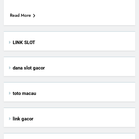
Read More
LINK SLOT
dana slot gacor
toto macau
link gacor