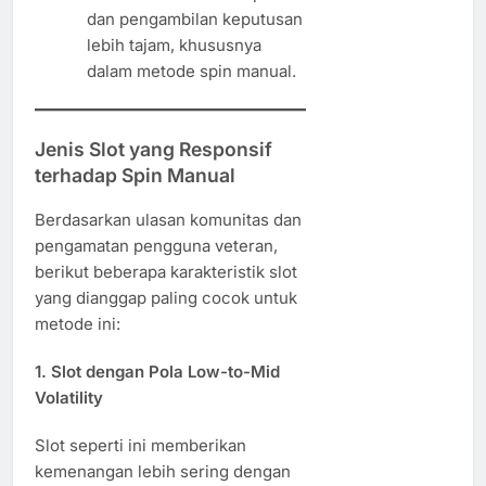
dan pengambilan keputusan
lebih tajam, khususnya
dalam metode spin manual.
Jenis Slot yang Responsif
terhadap Spin Manual
Berdasarkan ulasan komunitas dan
pengamatan pengguna veteran,
berikut beberapa karakteristik slot
yang dianggap paling cocok untuk
metode ini:
1.
Slot dengan Pola Low-to-Mid
Volatility
Slot seperti ini memberikan
kemenangan lebih sering dengan