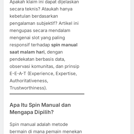
Apakah klaim ini dapat dijelaskan
secara teknis? Ataukah hanya
kebetulan berdasarkan
pengalaman subjektif? Artikel ini
mengupas secara mendalam
mengenai slot yang paling
responsif terhadap
spin manual
saat malam hari
, dengan
pendekatan berbasis data,
observasi komunitas, dan prinsip
E-E-A-T (Experience, Expertise,
Authoritativeness,
Trustworthiness).
Apa Itu Spin Manual dan
Mengapa Dipilih?
Spin manual adalah metode
bermain di mana pemain menekan