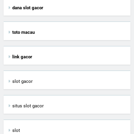
dana slot gacor
toto macau
link gacor
slot gacor
situs slot gacor
slot