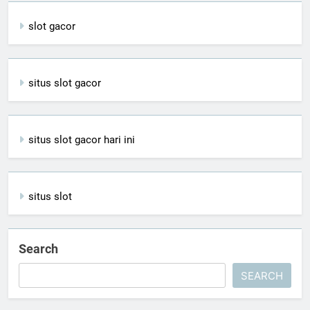
slot gacor
situs slot gacor
situs slot gacor hari ini
situs slot
Search
SEARCH