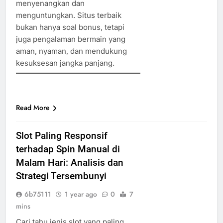
menyenangkan dan
menguntungkan. Situs terbaik
bukan hanya soal bonus, tetapi
juga pengalaman bermain yang
aman, nyaman, dan mendukung
kesuksesan jangka panjang.
Read More
Slot Paling Responsif
terhadap Spin Manual di
Malam Hari: Analisis dan
Strategi Tersembunyi
6b75111
1 year ago
0
7
mins
Cari tahu jenis slot yang paling