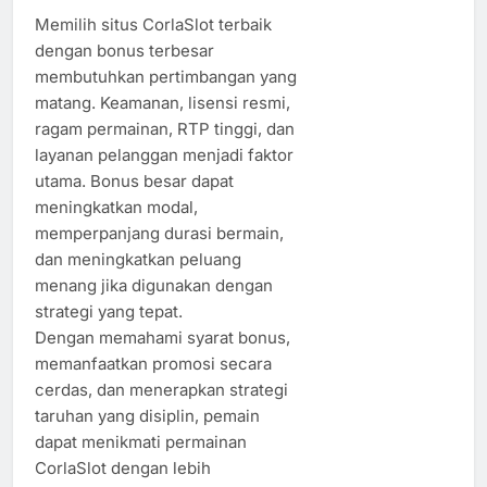
Memilih situs CorlaSlot terbaik
dengan bonus terbesar
membutuhkan pertimbangan yang
matang. Keamanan, lisensi resmi,
ragam permainan, RTP tinggi, dan
layanan pelanggan menjadi faktor
utama. Bonus besar dapat
meningkatkan modal,
memperpanjang durasi bermain,
dan meningkatkan peluang
menang jika digunakan dengan
strategi yang tepat.
Dengan memahami syarat bonus,
memanfaatkan promosi secara
cerdas, dan menerapkan strategi
taruhan yang disiplin, pemain
dapat menikmati permainan
CorlaSlot dengan lebih