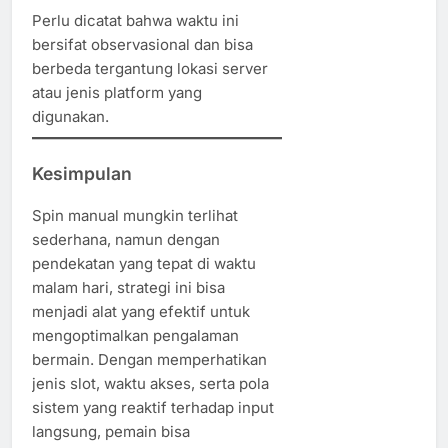
Perlu dicatat bahwa waktu ini
bersifat observasional dan bisa
berbeda tergantung lokasi server
atau jenis platform yang
digunakan.
Kesimpulan
Spin manual mungkin terlihat
sederhana, namun dengan
pendekatan yang tepat di waktu
malam hari, strategi ini bisa
menjadi alat yang efektif untuk
mengoptimalkan pengalaman
bermain. Dengan memperhatikan
jenis slot, waktu akses, serta pola
sistem yang reaktif terhadap input
langsung, pemain bisa