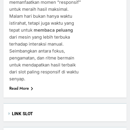
memanfaatkan momen “responsif”
untuk meraih hasil maksimal.
Malam hari bukan hanya waktu
istirahat, tetapi juga waktu yang
tepat untuk
membaca peluang
dari mesin yang lebih terbuka
terhadap interaksi manual.
Seimbangkan antara fokus,
pengamatan, dan ritme bermain
untuk mendapatkan hasil terbaik
dari slot paling responsif di waktu
senyap.
Read More
LINK SLOT