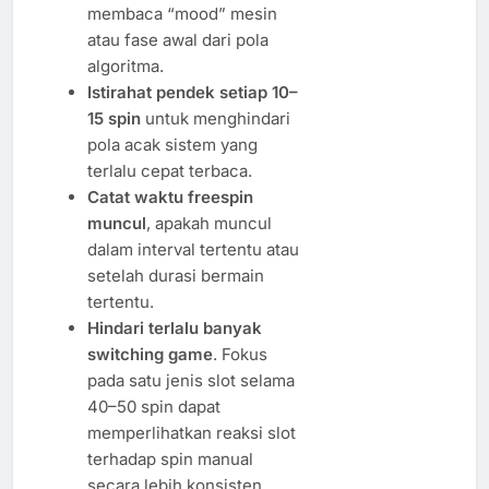
membaca “mood” mesin
atau fase awal dari pola
algoritma.
Istirahat pendek setiap 10–
15 spin
untuk menghindari
pola acak sistem yang
terlalu cepat terbaca.
Catat waktu freespin
muncul
, apakah muncul
dalam interval tertentu atau
setelah durasi bermain
tertentu.
Hindari terlalu banyak
switching game
. Fokus
pada satu jenis slot selama
40–50 spin dapat
memperlihatkan reaksi slot
terhadap spin manual
secara lebih konsisten.