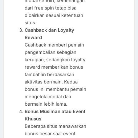
modal sendiri, kemenangan
dari free spin tetap bisa
dicairkan sesuai ketentuan
situs.
Cashback dan Loyalty
Reward
Cashback memberi pemain
pengembalian sebagian
kerugian, sedangkan loyalty
reward memberikan bonus
tambahan berdasarkan
aktivitas bermain. Kedua
bonus ini membantu pemain
mengelola modal dan
bermain lebih lama.
Bonus Musiman atau Event
Khusus
Beberapa situs menawarkan
bonus besar saat event