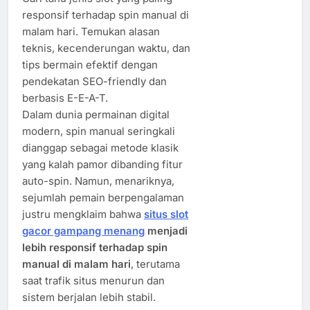
responsif terhadap spin manual di
malam hari. Temukan alasan
teknis, kecenderungan waktu, dan
tips bermain efektif dengan
pendekatan SEO-friendly dan
berbasis E-E-A-T.
Dalam dunia permainan digital
modern, spin manual seringkali
dianggap sebagai metode klasik
yang kalah pamor dibanding fitur
auto-spin. Namun, menariknya,
sejumlah pemain berpengalaman
justru mengklaim bahwa
situs slot
gacor gampang menang
menjadi
lebih responsif terhadap spin
manual di malam hari
, terutama
saat trafik situs menurun dan
sistem berjalan lebih stabil.