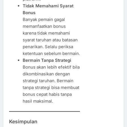
Tidak Memahami Syarat
Bonus
Banyak pemain gagal
memanfaatkan bonus
karena tidak memahami
syarat taruhan atau batasan
penarikan. Selalu periksa
ketentuan sebelum bermain.
Bermain Tanpa Strategi
Bonus akan lebih efektif bila
dikombinasikan dengan
strategi taruhan. Bermain
tanpa strategi bisa membuat
bonus cepat habis tanpa
hasil maksimal.
Kesimpulan