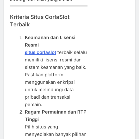
Kriteria Situs CorlaSlot
Terbaik
Keamanan dan Lisensi
Resmi
situs corlaslot
terbaik selalu
memiliki lisensi resmi dan
sistem keamanan yang baik.
Pastikan platform
menggunakan enkripsi
untuk melindungi data
pribadi dan transaksi
pemain.
Ragam Permainan dan RTP
Tinggi
Pilih situs yang
menyediakan banyak pilihan