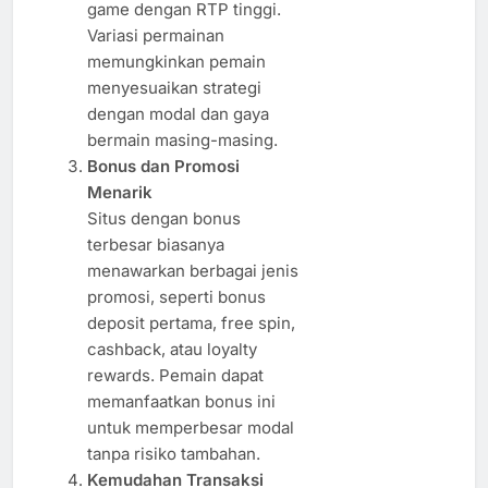
game dengan RTP tinggi.
Variasi permainan
memungkinkan pemain
menyesuaikan strategi
dengan modal dan gaya
bermain masing-masing.
Bonus dan Promosi
Menarik
Situs dengan bonus
terbesar biasanya
menawarkan berbagai jenis
promosi, seperti bonus
deposit pertama, free spin,
cashback, atau loyalty
rewards. Pemain dapat
memanfaatkan bonus ini
untuk memperbesar modal
tanpa risiko tambahan.
Kemudahan Transaksi