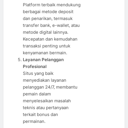
Platform terbaik mendukung
berbagai metode deposit
dan penarikan, termasuk
transfer bank, e-wallet, atau
metode digital lainnya.
Kecepatan dan kemudahan
transaksi penting untuk
kenyamanan bermain.
Layanan Pelanggan
Profesional
Situs yang baik
menyediakan layanan
pelanggan 24/7, membantu
pemain dalam
menyelesaikan masalah
teknis atau pertanyaan
terkait bonus dan
permainan.