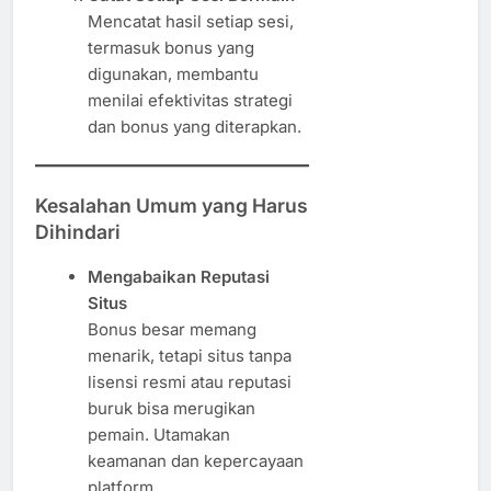
Mencatat hasil setiap sesi,
termasuk bonus yang
digunakan, membantu
menilai efektivitas strategi
dan bonus yang diterapkan.
Kesalahan Umum yang Harus
Dihindari
Mengabaikan Reputasi
Situs
Bonus besar memang
menarik, tetapi situs tanpa
lisensi resmi atau reputasi
buruk bisa merugikan
pemain. Utamakan
keamanan dan kepercayaan
platform.