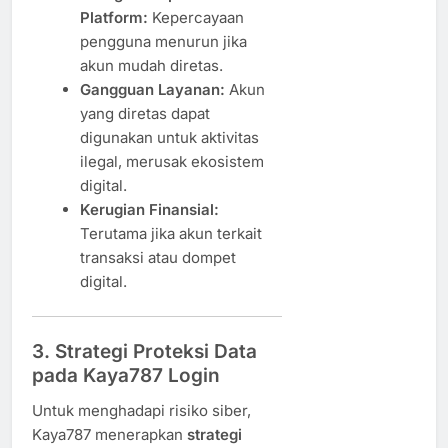
Platform:
Kepercayaan
pengguna menurun jika
akun mudah diretas.
Gangguan Layanan:
Akun
yang diretas dapat
digunakan untuk aktivitas
ilegal, merusak ekosistem
digital.
Kerugian Finansial:
Terutama jika akun terkait
transaksi atau dompet
digital.
3. Strategi Proteksi Data
pada Kaya787 Login
Untuk menghadapi risiko siber,
Kaya787 menerapkan
strategi