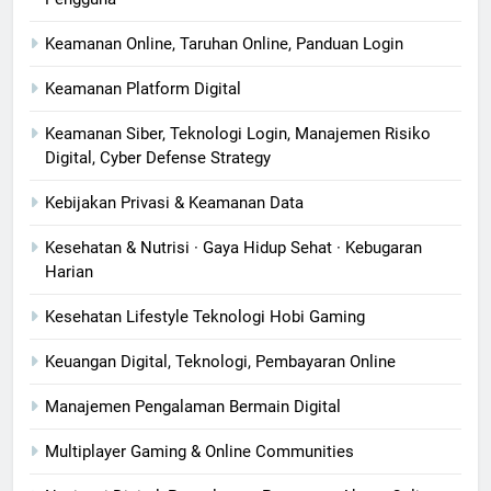
Keamanan Online, Taruhan Online, Panduan Login
Keamanan Platform Digital
Keamanan Siber, Teknologi Login, Manajemen Risiko
Digital, Cyber Defense Strategy
Kebijakan Privasi & Keamanan Data
Kesehatan & Nutrisi · Gaya Hidup Sehat · Kebugaran
Harian
Kesehatan Lifestyle Teknologi Hobi Gaming
Keuangan Digital, Teknologi, Pembayaran Online
Manajemen Pengalaman Bermain Digital
Multiplayer Gaming & Online Communities