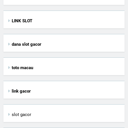
LINK SLOT
dana slot gacor
toto macau
link gacor
slot gacor