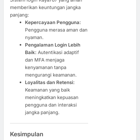
memberikan keuntungan jangka
panjang:
Kepercayaan Pengguna:
Pengguna merasa aman dan
nyaman.
Pengalaman Login Lebih
Baik:
Autentikasi adaptif
dan MFA menjaga
kenyamanan tanpa
mengurangi keamanan.
Loyalitas dan Retensi:
Keamanan yang baik
meningkatkan kepuasan
pengguna dan interaksi
jangka panjang.
Kesimpulan