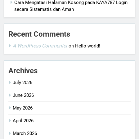
Cara Mengatasi Halaman Kosong pada KAYA787 Login
secara Sistematis dan Aman
Recent Comments
A WordPress Commenter
on
Hello world!
Archives
July 2026
June 2026
May 2026
April 2026
March 2026