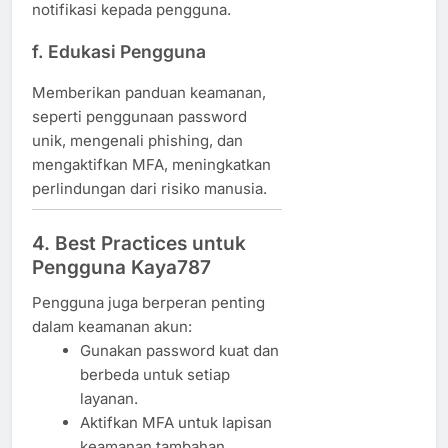
notifikasi kepada pengguna.
f. Edukasi Pengguna
Memberikan panduan keamanan,
seperti penggunaan password
unik, mengenali phishing, dan
mengaktifkan MFA, meningkatkan
perlindungan dari risiko manusia.
4. Best Practices untuk
Pengguna Kaya787
Pengguna juga berperan penting
dalam keamanan akun:
Gunakan password kuat dan
berbeda untuk setiap
layanan.
Aktifkan MFA untuk lapisan
keamanan tambahan.