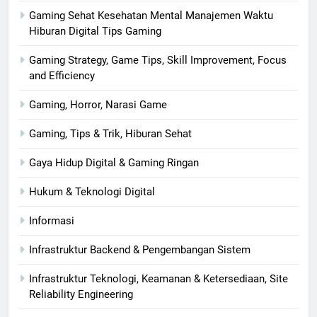
Gaming Sehat Kesehatan Mental Manajemen Waktu
Hiburan Digital Tips Gaming
Gaming Strategy, Game Tips, Skill Improvement, Focus
and Efficiency
Gaming, Horror, Narasi Game
Gaming, Tips & Trik, Hiburan Sehat
Gaya Hidup Digital & Gaming Ringan
Hukum & Teknologi Digital
Informasi
Infrastruktur Backend & Pengembangan Sistem
Infrastruktur Teknologi, Keamanan & Ketersediaan, Site
Reliability Engineering