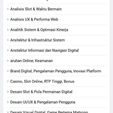
Analisis Slot & Waktu Bermain
Analisis UX & Performa Web
Analitik Sistem & Optimasi Kinerja
Arsitektur & Infrastruktur Sistem
Arsitektur Informasi dan Navigasi Digital
aruhan Online, Keamanan
Brand Digital, Pengalaman Pengguna, Inovasi Platform
Casino, Slot Online, RTP Tinggi, Bonus
Desain Slot & Pola Permainan Digital
Desain UI/UX & Pengalaman Pengguna
Desain Visual Digital, Game Bertema Mahjong,