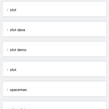
slot
slot dana
slot demo
slot
spaceman