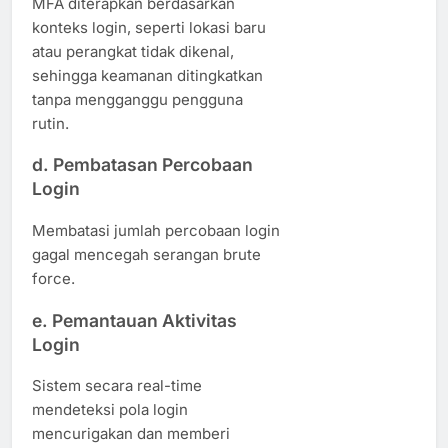
MFA diterapkan berdasarkan
konteks login, seperti lokasi baru
atau perangkat tidak dikenal,
sehingga keamanan ditingkatkan
tanpa mengganggu pengguna
rutin.
d. Pembatasan Percobaan
Login
Membatasi jumlah percobaan login
gagal mencegah serangan brute
force.
e. Pemantauan Aktivitas
Login
Sistem secara real-time
mendeteksi pola login
mencurigakan dan memberi