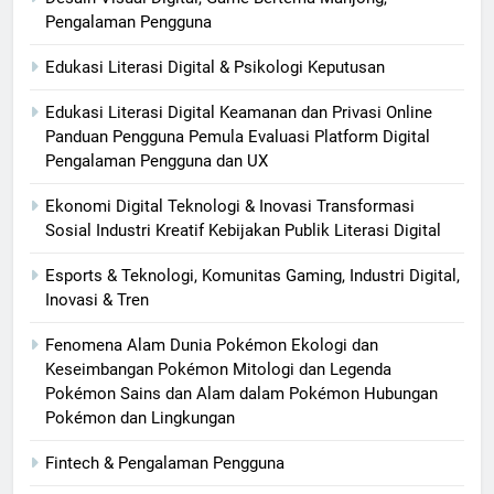
Pengalaman Pengguna
Edukasi Literasi Digital & Psikologi Keputusan
Edukasi Literasi Digital Keamanan dan Privasi Online
Panduan Pengguna Pemula Evaluasi Platform Digital
Pengalaman Pengguna dan UX
Ekonomi Digital Teknologi & Inovasi Transformasi
Sosial Industri Kreatif Kebijakan Publik Literasi Digital
Esports & Teknologi, Komunitas Gaming, Industri Digital,
Inovasi & Tren
Fenomena Alam Dunia Pokémon Ekologi dan
Keseimbangan Pokémon Mitologi dan Legenda
Pokémon Sains dan Alam dalam Pokémon Hubungan
Pokémon dan Lingkungan
Fintech & Pengalaman Pengguna