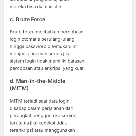
mereka bisa diambil alih.
c. Brute Force
Brute force melibatkan percobaan
login otomatis berulang-ulang
hingga password ditemukan. Ini
menjadi ancaman serius jika
sistem login tidak memiliki batasan
percobaan atau enkripsi yang kuat.
d. Man-in-the-Middle
(MITM)
MITM terjadi saat data login
disadap dalam perjalanan dari
perangkat pengguna ke server,
terutama jika koneksi tidak
terenkripsi atau menggunakan