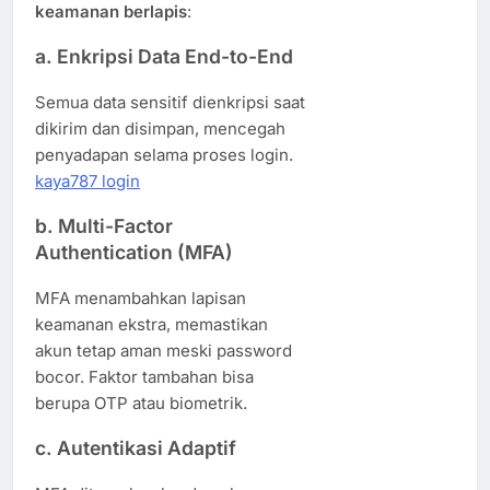
keamanan berlapis
:
a. Enkripsi Data End-to-End
Semua data sensitif dienkripsi saat
dikirim dan disimpan, mencegah
penyadapan selama proses login.
kaya787 login
b. Multi-Factor
Authentication (MFA)
MFA menambahkan lapisan
keamanan ekstra, memastikan
akun tetap aman meski password
bocor. Faktor tambahan bisa
berupa OTP atau biometrik.
c. Autentikasi Adaptif