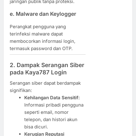
jaringan publik tanpa proteksi.
e. Malware dan Keylogger
Perangkat pengguna yang
terinfeksi malware dapat
membocorkan informasi login,
termasuk password dan OTP.
2. Dampak Serangan Siber
pada Kaya787 Login
Serangan siber dapat berdampak
signifikan:
Kehilangan Data Sensitif:
Informasi pribadi pengguna
seperti email, nomor
telepon, dan histori akun
bisa dicuri.
Kerugian Reputasi