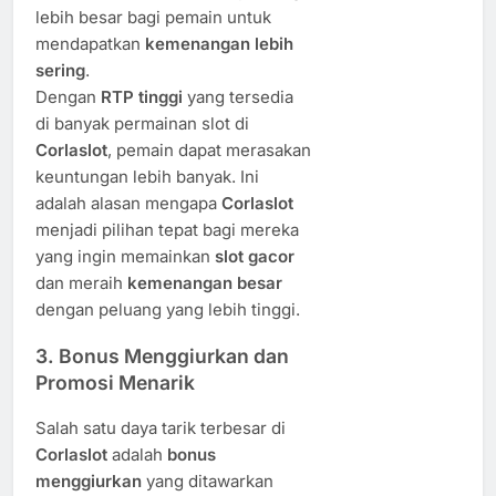
lebih besar bagi pemain untuk
mendapatkan
kemenangan lebih
sering
.
Dengan
RTP tinggi
yang tersedia
di banyak permainan slot di
Corlaslot
, pemain dapat merasakan
keuntungan lebih banyak. Ini
adalah alasan mengapa
Corlaslot
menjadi pilihan tepat bagi mereka
yang ingin memainkan
slot gacor
dan meraih
kemenangan besar
dengan peluang yang lebih tinggi.
3.
Bonus Menggiurkan dan
Promosi Menarik
Salah satu daya tarik terbesar di
Corlaslot
adalah
bonus
menggiurkan
yang ditawarkan