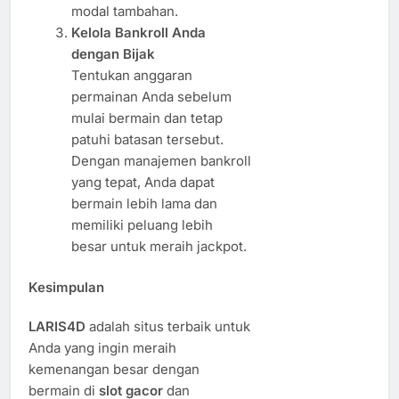
modal tambahan.
Kelola Bankroll Anda
dengan Bijak
Tentukan anggaran
permainan Anda sebelum
mulai bermain dan tetap
patuhi batasan tersebut.
Dengan manajemen bankroll
yang tepat, Anda dapat
bermain lebih lama dan
memiliki peluang lebih
besar untuk meraih jackpot.
Kesimpulan
LARIS4D
adalah situs terbaik untuk
Anda yang ingin meraih
kemenangan besar dengan
bermain di
slot gacor
dan