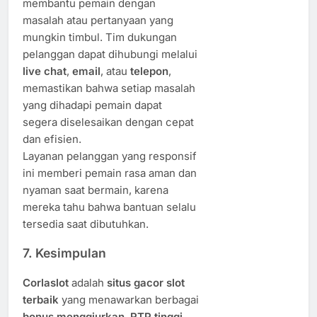
membantu pemain dengan
masalah atau pertanyaan yang
mungkin timbul. Tim dukungan
pelanggan dapat dihubungi melalui
live chat
,
email
, atau
telepon
,
memastikan bahwa setiap masalah
yang dihadapi pemain dapat
segera diselesaikan dengan cepat
dan efisien.
Layanan pelanggan yang responsif
ini memberi pemain rasa aman dan
nyaman saat bermain, karena
mereka tahu bahwa bantuan selalu
tersedia saat dibutuhkan.
7.
Kesimpulan
Corlaslot
adalah
situs gacor slot
terbaik
yang menawarkan berbagai
bonus menggiurkan
,
RTP tinggi
,