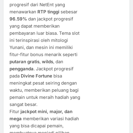
progresif dari NetEnt yang
menawarkan
RTP tinggi
sebesar
96.59%
dan jackpot progresif
yang dapat memberikan
pembayaran luar biasa. Tema slot
ini terinspirasi oleh mitologi
Yunani, dan mesin ini memiliki
fitur-fitur bonus menarik seperti
putaran gratis
,
wilds
, dan
pengganda
. Jackpot progresif
pada
Divine Fortune
bisa
meningkat pesat seiring dengan
waktu, memberikan peluang bagi
pemain untuk meraih hadiah yang
sangat besar.
Fitur
jackpot mini, major, dan
mega
memberikan variasi hadiah
yang bisa dicapai pemain,
membuatnya menjadi pilihan