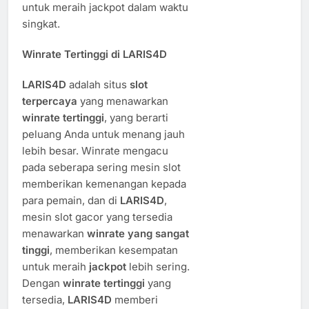
untuk meraih jackpot dalam waktu
singkat.
Winrate Tertinggi di LARIS4D
LARIS4D
adalah situs
slot
terpercaya
yang menawarkan
winrate tertinggi
, yang berarti
peluang Anda untuk menang jauh
lebih besar. Winrate mengacu
pada seberapa sering mesin slot
memberikan kemenangan kepada
para pemain, dan di
LARIS4D
,
mesin slot gacor yang tersedia
menawarkan
winrate yang sangat
tinggi
, memberikan kesempatan
untuk meraih
jackpot
lebih sering.
Dengan
winrate tertinggi
yang
tersedia,
LARIS4D
memberi