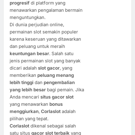
progresif
di platform yang
menawarkan pengalaman bermain
menguntungkan.
Di dunia perjudian online,
permainan slot semakin populer
karena keseruan yang ditawarkan
dan peluang untuk meraih
keuntungan besar
. Salah satu
jenis permainan slot yang banyak
dicari adalah
slot gacor
, yang
memberikan
peluang menang
lebih tinggi
dan
pengembalian
yang lebih besar
bagi pemain. Jika
Anda mencari
situs gacor slot
yang menawarkan
bonus
menggiurkan
,
Corlaslot
adalah
pilihan yang tepat.
Corlaslot
dikenal sebagai salah
satu situs
gacor slot terbaik
yang