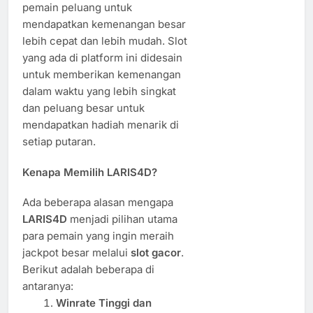
pemain peluang untuk
mendapatkan kemenangan besar
lebih cepat dan lebih mudah. Slot
yang ada di platform ini didesain
untuk memberikan kemenangan
dalam waktu yang lebih singkat
dan peluang besar untuk
mendapatkan hadiah menarik di
setiap putaran.
Kenapa Memilih LARIS4D?
Ada beberapa alasan mengapa
LARIS4D
menjadi pilihan utama
para pemain yang ingin meraih
jackpot besar melalui
slot gacor
.
Berikut adalah beberapa di
antaranya:
Winrate Tinggi dan