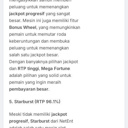
peluang untuk memenangkan
jackpot progresif
yang sangat
besar. Mesin ini juga memiliki fitur
Bonus Wheel
, yang memungkinkan
pemain untuk memutar roda
keberuntungan dan membuka
peluang untuk memenangkan
salah satu jackpot besar.
Dengan banyaknya pilihan jackpot
dan
RTP tinggi
,
Mega Fortune
adalah pilihan yang solid untuk
pemain yang ingin meraih
pembayaran besar
.
5.
Starburst (RTP 96.1%)
Meski tidak memiliki
jackpot
progresif
,
Starburst
dari NetEnt
adalah salah satu mesin slot