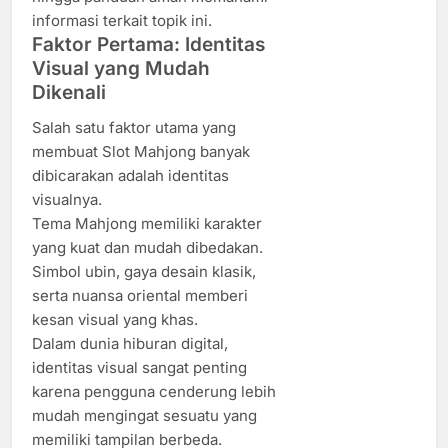
informasi terkait topik ini.
Faktor Pertama: Identitas
Visual yang Mudah
Dikenali
Salah satu faktor utama yang
membuat Slot Mahjong banyak
dibicarakan adalah identitas
visualnya.
Tema Mahjong memiliki karakter
yang kuat dan mudah dibedakan.
Simbol ubin, gaya desain klasik,
serta nuansa oriental memberi
kesan visual yang khas.
Dalam dunia hiburan digital,
identitas visual sangat penting
karena pengguna cenderung lebih
mudah mengingat sesuatu yang
memiliki tampilan berbeda.