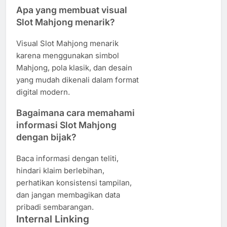
Apa yang membuat visual
Slot Mahjong menarik?
Visual Slot Mahjong menarik
karena menggunakan simbol
Mahjong, pola klasik, dan desain
yang mudah dikenali dalam format
digital modern.
Bagaimana cara memahami
informasi Slot Mahjong
dengan bijak?
Baca informasi dengan teliti,
hindari klaim berlebihan,
perhatikan konsistensi tampilan,
dan jangan membagikan data
pribadi sembarangan.
Internal Linking