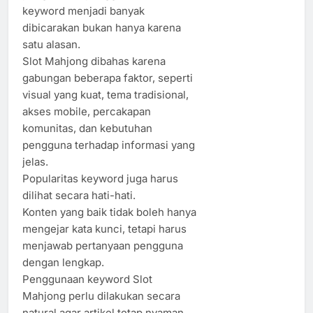
keyword menjadi banyak
dibicarakan bukan hanya karena
satu alasan.
Slot Mahjong dibahas karena
gabungan beberapa faktor, seperti
visual yang kuat, tema tradisional,
akses mobile, percakapan
komunitas, dan kebutuhan
pengguna terhadap informasi yang
jelas.
Popularitas keyword juga harus
dilihat secara hati-hati.
Konten yang baik tidak boleh hanya
mengejar kata kunci, tetapi harus
menjawab pertanyaan pengguna
dengan lengkap.
Penggunaan keyword Slot
Mahjong perlu dilakukan secara
natural agar artikel tetap nyaman