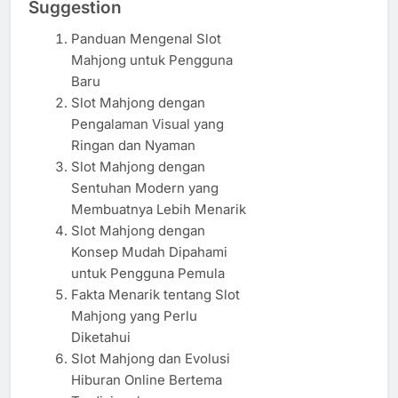
Suggestion
Panduan Mengenal Slot
Mahjong untuk Pengguna
Baru
Slot Mahjong dengan
Pengalaman Visual yang
Ringan dan Nyaman
Slot Mahjong dengan
Sentuhan Modern yang
Membuatnya Lebih Menarik
Slot Mahjong dengan
Konsep Mudah Dipahami
untuk Pengguna Pemula
Fakta Menarik tentang Slot
Mahjong yang Perlu
Diketahui
Slot Mahjong dan Evolusi
Hiburan Online Bertema