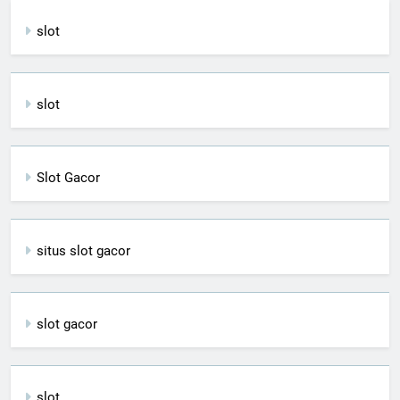
slot
slot
Slot Gacor
situs slot gacor
slot gacor
slot