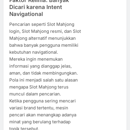
Faktor Kelima: Banyak
Dicari karena Intent
Navigational
Pencarian seperti Slot Mahjong
login, Slot Mahjong resmi, dan Slot
Mahjong alternatif menunjukkan
bahwa banyak pengguna memiliki
kebutuhan navigational.
Mereka ingin menemukan
informasi yang dianggap jelas,
aman, dan tidak membingungkan.
Pola ini menjadi salah satu alasan
mengapa Slot Mahjong terus
muncul dalam pencarian.
Ketika pengguna sering mencari
variasi brand tertentu, mesin
pencari akan menangkap adanya
minat yang berulang terhadap
topik tersebut.