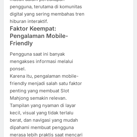
pengguna, terutama di komunitas
digital yang sering membahas tren
hiburan interaktif.
Faktor Keempat:
Pengalaman Mobile-
Friendly
Pengguna saat ini banyak
mengakses informasi melalui
ponsel.
Karena itu, pengalaman mobile-
friendly menjadi salah satu faktor
penting yang membuat Slot
Mahjong semakin relevan.
Tampilan yang nyaman di layar
kecil, visual yang tidak terlalu
berat, dan navigasi yang mudah
dipahami membuat pengguna
merasa lebih praktis saat mencari