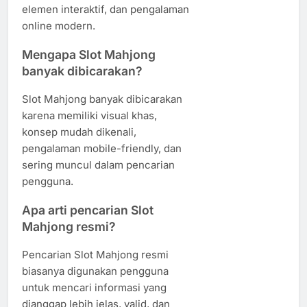
elemen interaktif, dan pengalaman
online modern.
Mengapa Slot Mahjong
banyak dibicarakan?
Slot Mahjong banyak dibicarakan
karena memiliki visual khas,
konsep mudah dikenali,
pengalaman mobile-friendly, dan
sering muncul dalam pencarian
pengguna.
Apa arti pencarian Slot
Mahjong resmi?
Pencarian Slot Mahjong resmi
biasanya digunakan pengguna
untuk mencari informasi yang
dianggap lebih jelas, valid, dan