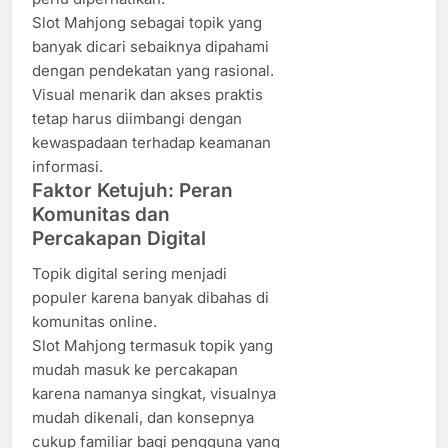
Slot Mahjong sebagai topik yang
banyak dicari sebaiknya dipahami
dengan pendekatan yang rasional.
Visual menarik dan akses praktis
tetap harus diimbangi dengan
kewaspadaan terhadap keamanan
informasi.
Faktor Ketujuh: Peran
Komunitas dan
Percakapan Digital
Topik digital sering menjadi
populer karena banyak dibahas di
komunitas online.
Slot Mahjong termasuk topik yang
mudah masuk ke percakapan
karena namanya singkat, visualnya
mudah dikenali, dan konsepnya
cukup familiar bagi pengguna yang