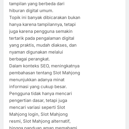
tampilan yang berbeda dari
hiburan digital umum.
Topik ini banyak dibicarakan bukan
hanya karena tampilannya, tetapi
juga karena pengguna semakin
tertarik pada pengalaman digital
yang praktis, mudah diakses, dan
nyaman digunakan melalui
berbagai perangkat.
Dalam konteks SEO, meningkatnya
pembahasan tentang Slot Mahjong
menunjukkan adanya minat
informasi yang cukup besar.
Pengguna tidak hanya mencari
pengertian dasar, tetapi juga
mencari variasi seperti Slot
Mahjong login, Slot Mahjong
resmi, Slot Mahjong alternatif,
hingga panduan aman memahami