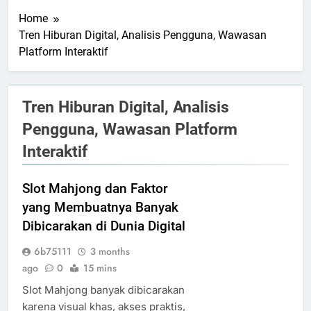
Home
Tren Hiburan Digital, Analisis Pengguna, Wawasan
Platform Interaktif
Tren Hiburan Digital, Analisis
Pengguna, Wawasan Platform
Interaktif
Slot Mahjong dan Faktor
yang Membuatnya Banyak
Dibicarakan di Dunia Digital
6b75111
3 months
ago
0
15 mins
Slot Mahjong banyak dibicarakan
karena visual khas, akses praktis,