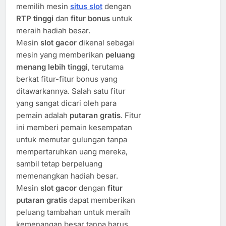
memilih mesin
situs slot
dengan
RTP tinggi
dan
fitur bonus
untuk
meraih hadiah besar.
Mesin
slot gacor
dikenal sebagai
mesin yang memberikan
peluang
menang lebih tinggi
, terutama
berkat fitur-fitur bonus yang
ditawarkannya. Salah satu fitur
yang sangat dicari oleh para
pemain adalah
putaran gratis
. Fitur
ini memberi pemain kesempatan
untuk memutar gulungan tanpa
mempertaruhkan uang mereka,
sambil tetap berpeluang
memenangkan hadiah besar.
Mesin
slot gacor
dengan
fitur
putaran gratis
dapat memberikan
peluang tambahan untuk meraih
kemenangan besar tanpa harus