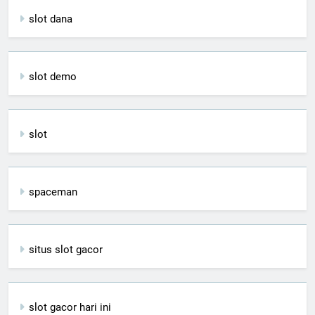
slot dana
slot demo
slot
spaceman
situs slot gacor
slot gacor hari ini