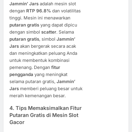
Jammin’ Jars
adalah mesin slot
dengan
RTP 96.8%
dan volatilitas
tinggi. Mesin ini menawarkan
putaran gratis
yang dapat dipicu
dengan simbol
scatter
. Selama
putaran gratis
, simbol
Jammin’
Jars
akan bergerak secara acak
dan meningkatkan peluang Anda
untuk membentuk kombinasi
pemenang. Dengan
fitur
pengganda
yang meningkat
selama putaran gratis,
Jammin’
Jars
memberi peluang besar untuk
meraih kemenangan besar.
4.
Tips Memaksimalkan Fitur
Putaran Gratis di Mesin Slot
Gacor