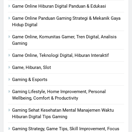
Game Online Hiburan Digital Panduan & Edukasi
Game Online Panduan Gaming Strategi & Mekanik Gaya
Hidup Digital
Game Online, Komunitas Gamer, Tren Digital, Analisis
Gaming
Game Online, Teknologi Digital, Hiburan Interaktif
Game, Hiburan, Slot
Gaming & Esports
Gaming Lifestyle, Home Improvement, Personal
Wellbeing, Comfort & Productivity
Gaming Sehat Kesehatan Mental Manajemen Waktu
Hiburan Digital Tips Gaming
Gaming Strategy, Game Tips, Skill Improvement, Focus