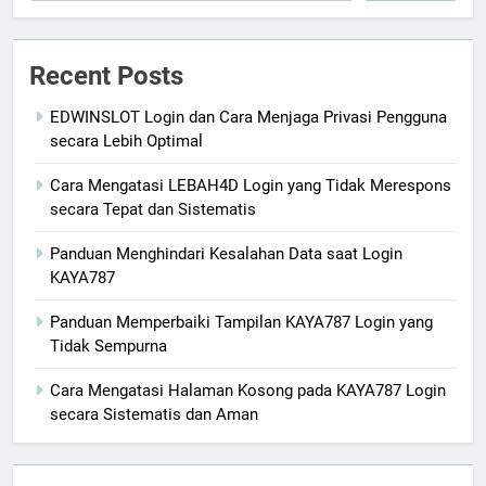
Recent Posts
EDWINSLOT Login dan Cara Menjaga Privasi Pengguna
secara Lebih Optimal
Cara Mengatasi LEBAH4D Login yang Tidak Merespons
secara Tepat dan Sistematis
Panduan Menghindari Kesalahan Data saat Login
KAYA787
Panduan Memperbaiki Tampilan KAYA787 Login yang
Tidak Sempurna
Cara Mengatasi Halaman Kosong pada KAYA787 Login
secara Sistematis dan Aman