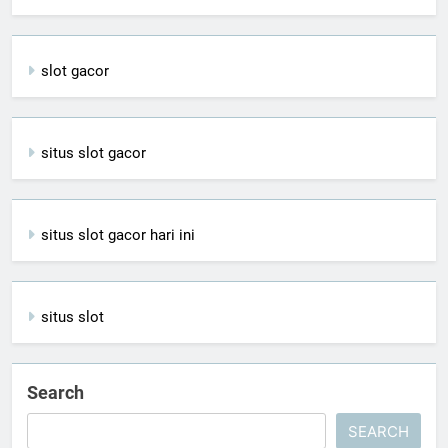
slot gacor
situs slot gacor
situs slot gacor hari ini
situs slot
Search
SEARCH