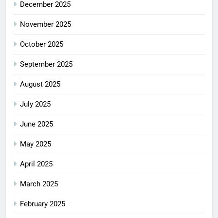
December 2025
November 2025
October 2025
September 2025
August 2025
July 2025
June 2025
May 2025
April 2025
March 2025
February 2025