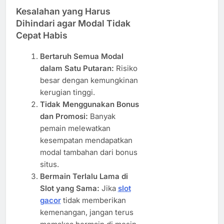
Kesalahan yang Harus
Dihindari agar Modal Tidak
Cepat Habis
Bertaruh Semua Modal
dalam Satu Putaran:
Risiko
besar dengan kemungkinan
kerugian tinggi.
Tidak Menggunakan Bonus
dan Promosi:
Banyak
pemain melewatkan
kesempatan mendapatkan
modal tambahan dari bonus
situs.
Bermain Terlalu Lama di
Slot yang Sama:
Jika
slot
gacor
tidak memberikan
kemenangan, jangan terus