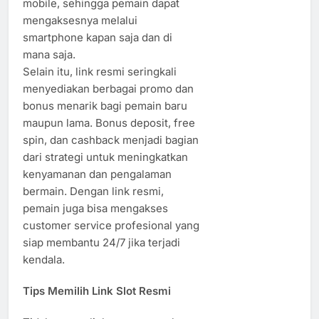
mobile, sehingga pemain dapat
mengaksesnya melalui
smartphone kapan saja dan di
mana saja.
Selain itu, link resmi seringkali
menyediakan berbagai promo dan
bonus menarik bagi pemain baru
maupun lama. Bonus deposit, free
spin, dan cashback menjadi bagian
dari strategi untuk meningkatkan
kenyamanan dan pengalaman
bermain. Dengan link resmi,
pemain juga bisa mengakses
customer service profesional yang
siap membantu 24/7 jika terjadi
kendala.
Tips Memilih Link Slot Resmi