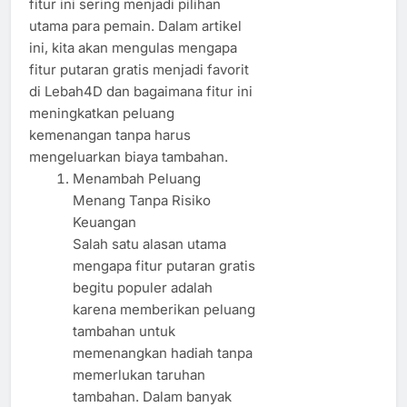
fitur ini sering menjadi pilihan
utama para pemain. Dalam artikel
ini, kita akan mengulas mengapa
fitur putaran gratis menjadi favorit
di Lebah4D dan bagaimana fitur ini
meningkatkan peluang
kemenangan tanpa harus
mengeluarkan biaya tambahan.
Menambah Peluang
Menang Tanpa Risiko
Keuangan
Salah satu alasan utama
mengapa fitur putaran gratis
begitu populer adalah
karena memberikan peluang
tambahan untuk
memenangkan hadiah tanpa
memerlukan taruhan
tambahan. Dalam banyak