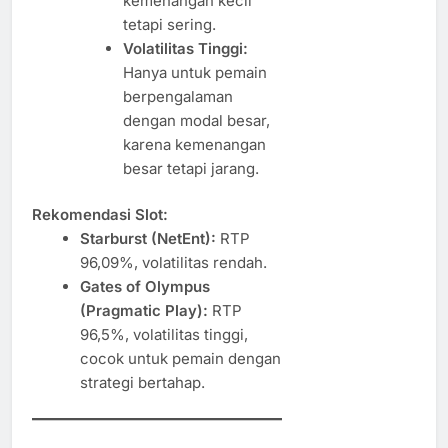
kemenangan kecil
tetapi sering.
Volatilitas Tinggi:
Hanya untuk pemain
berpengalaman
dengan modal besar,
karena kemenangan
besar tetapi jarang.
Rekomendasi Slot:
Starburst (NetEnt):
RTP
96,09%, volatilitas rendah.
Gates of Olympus
(Pragmatic Play):
RTP
96,5%, volatilitas tinggi,
cocok untuk pemain dengan
strategi bertahap.