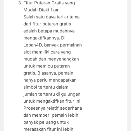
Fitur Putaran Gratis yang
Mudah Diaktifkan
Salah satu daya tarik utama
dari fitur putaran gratis
adalah betapa mudahnya
mengaktifkannya. Di
Lebah4D, banyak permainan
slot memiliki cara yang
mudah dan menyenangkan
untuk memicu putaran
gratis. Biasanya, pemain
hanya perlu mendapatkan
simbol tertentu dalam
jumlah tertentu di gulungan
untuk mengaktifkan fitur ini.
Prosesnya relatif sederhana
dan memberi pemain lebih
banyak peluang untuk
merasakan fitur ini lebih