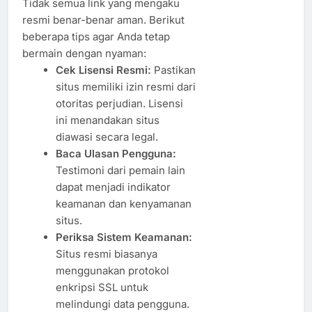
Tidak semua link yang mengaku
resmi benar-benar aman. Berikut
beberapa tips agar Anda tetap
bermain dengan nyaman:
Cek Lisensi Resmi:
Pastikan
situs memiliki izin resmi dari
otoritas perjudian. Lisensi
ini menandakan situs
diawasi secara legal.
Baca Ulasan Pengguna:
Testimoni dari pemain lain
dapat menjadi indikator
keamanan dan kenyamanan
situs.
Periksa Sistem Keamanan:
Situs resmi biasanya
menggunakan protokol
enkripsi SSL untuk
melindungi data pengguna.