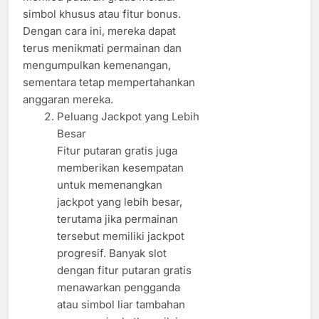
simbol khusus atau fitur bonus.
Dengan cara ini, mereka dapat
terus menikmati permainan dan
mengumpulkan kemenangan,
sementara tetap mempertahankan
anggaran mereka.
Peluang Jackpot yang Lebih
Besar
Fitur putaran gratis juga
memberikan kesempatan
untuk memenangkan
jackpot yang lebih besar,
terutama jika permainan
tersebut memiliki jackpot
progresif. Banyak slot
dengan fitur putaran gratis
menawarkan pengganda
atau simbol liar tambahan