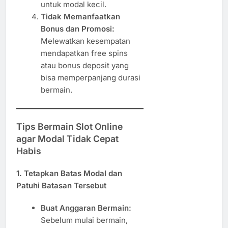
untuk modal kecil.
Tidak Memanfaatkan
Bonus dan Promosi:
Melewatkan kesempatan
mendapatkan free spins
atau bonus deposit yang
bisa memperpanjang durasi
bermain.
Tips Bermain Slot Online
agar Modal Tidak Cepat
Habis
1. Tetapkan Batas Modal dan
Patuhi Batasan Tersebut
Buat Anggaran Bermain:
Sebelum mulai bermain,