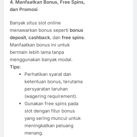
4. Manfaatkan Bonus, Free Spins,
dan Promosi
Banyak situs slot online
menawarkan bonus seperti
bonus
deposit
,
cashback
, dan
free spins
.
Manfaatkan bonus ini untuk
bermain lebih lama tanpa
menggunakan banyak modal.
Tips:
Perhatikan syarat dan
ketentuan bonus, terutama
persyaratan taruhan
(wagering requirement).
Gunakan free spins pada
slot dengan fitur bonus
yang sering muncul untuk
meningkatkan peluang
menang.