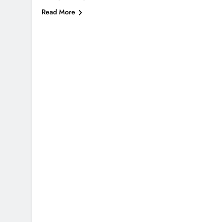
Read More