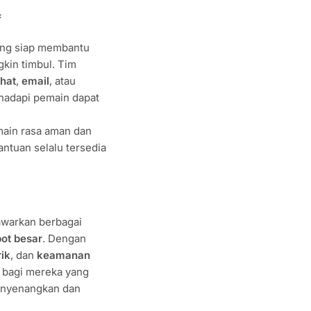
f
ng siap membantu
kin timbul. Tim
chat
,
email
, atau
hadapi pemain dapat
main rasa aman dan
ntuan selalu tersedia
warkan berbagai
ot besar
. Dengan
rik
, dan
keamanan
t bagi mereka yang
nyenangkan dan