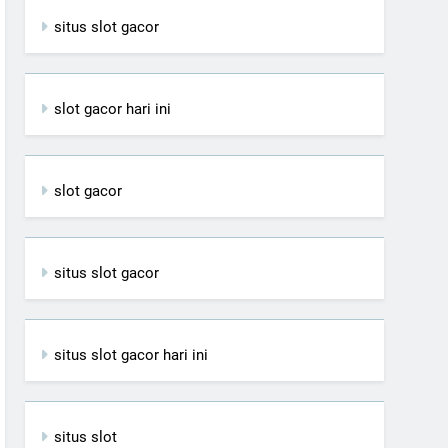
situs slot gacor
slot gacor hari ini
slot gacor
situs slot gacor
situs slot gacor hari ini
situs slot