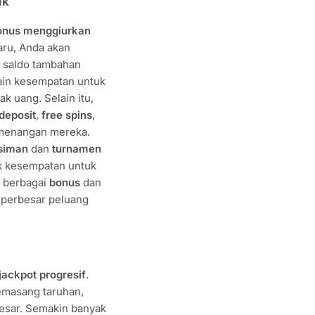
ik
onus menggiurkan
aru, Anda akan
 saldo tambahan
ain kesempatan untuk
k uang. Selain itu,
deposit
,
free spins
,
emenangan mereka.
siman
dan
turnamen
k kesempatan untuk
n berbagai
bonus
dan
mperbesar peluang
jackpot progresif
.
emasang taruhan,
esar. Semakin banyak