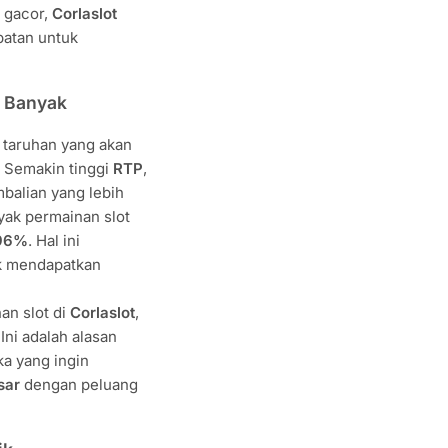
 gacor,
Corlaslot
atan untuk
h Banyak
l taruhan yang akan
 Semakin tinggi
RTP
,
balian yang lebih
yak permainan slot
96%
. Hal ini
uk mendapatkan
an slot di
Corlaslot
,
ni adalah alasan
ka yang ingin
sar
dengan peluang