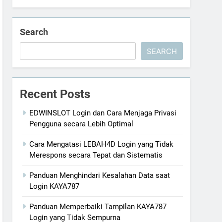
Search
SEARCH
Recent Posts
EDWINSLOT Login dan Cara Menjaga Privasi
Pengguna secara Lebih Optimal
Cara Mengatasi LEBAH4D Login yang Tidak
Merespons secara Tepat dan Sistematis
Panduan Menghindari Kesalahan Data saat
Login KAYA787
Panduan Memperbaiki Tampilan KAYA787
Login yang Tidak Sempurna