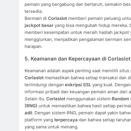
pemain yang bergabung dan bertaruh, semakin bes
tersedia.
Bermain di
Corlaslot
memberi pemain peluang unt
jackpot besar
yang bisa mengubah hidup mereka. S
memberi kesempatan untuk meraih hadiah jackpot 
menggiurkan, menjadikan pengalaman bermain sem
harapan.
5.
Keamanan dan Kepercayaan di Corlaslot
Keamanan adalah aspek penting saat memilih situs 
Corlaslot
memastikan bahwa setiap transaksi dan d
terlindungi dengan
enkripsi SSL
yang kuat. Dengan 
informasi pribadi dan keuangan pemain aman dari 
Selain itu,
Corlaslot
menggunakan sistem
Random 
(RNG)
untuk memastikan bahwa hasil setiap perma
adil
. Dengan sistem RNG, pemain dapat yakin bahw
platform yang
terpercaya
dan bahwa setiap taruhan
yang sama untuk menang.