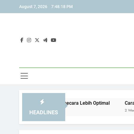
Skip
August 7, 2026
7:48:19 PM
to
content
Sat
Dapatkan S
rivasi Pengguna secara Lebih Optimal
Cara Mengatasi 
2 Weeks Ago
HEADLINES