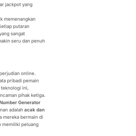
ar jackpot yang
uk memenangkan
etiap putaran
yang sangat
akin seru dan penuh
perjudian online.
ata pribadi pemain
teknologi ini,
ancaman pihak ketiga.
Number Generator
inan adalah
acak dan
a mereka bermain di
 memiliki peluang