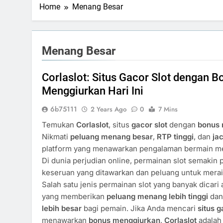
Home
Menang Besar
Menang Besar
Corlaslot: Situs Gacor Slot dengan B
Menggiurkan Hari Ini
6b75111
2 Years Ago
0
7 Mins
Temukan
Corlaslot
, situs
gacor slot
dengan
bonus 
Nikmati
peluang menang besar
,
RTP tinggi
, dan
ja
platform yang menawarkan pengalaman bermain m
Di dunia perjudian online, permainan slot semakin 
keseruan yang ditawarkan dan peluang untuk mera
Salah satu jenis permainan slot yang banyak dicari
yang memberikan
peluang menang lebih tinggi
da
lebih besar
bagi pemain. Jika Anda mencari
situs g
menawarkan
bonus menggiurkan
,
Corlaslot
adalah 