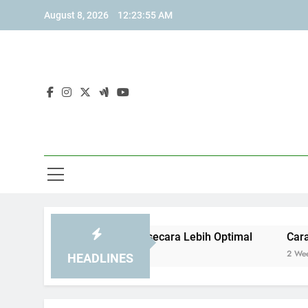
Skip
August 8, 2026
12:23:56 AM
to
content
Sat
Dapatkan S
rivasi Pengguna secara Lebih Optimal
Cara Mengatasi 
2 Weeks Ago
HEADLINES