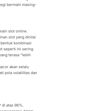
ategi bermain masing-
main slot online.
an slot yang dinilai
m bentuk kombinasi
t seperti ini sering
yang terasa “lebih
acor akan selalu
pola volatilitas dan
 di atas 96%.