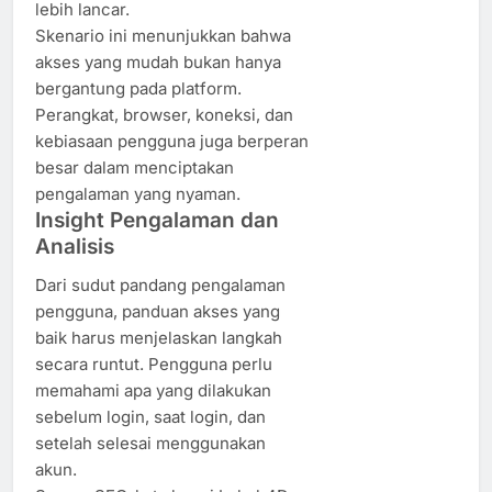
lebih lancar.
Skenario ini menunjukkan bahwa
akses yang mudah bukan hanya
bergantung pada platform.
Perangkat, browser, koneksi, dan
kebiasaan pengguna juga berperan
besar dalam menciptakan
pengalaman yang nyaman.
Insight Pengalaman dan
Analisis
Dari sudut pandang pengalaman
pengguna, panduan akses yang
baik harus menjelaskan langkah
secara runtut. Pengguna perlu
memahami apa yang dilakukan
sebelum login, saat login, dan
setelah selesai menggunakan
akun.