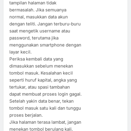
tampilan halaman tidak
bermasalah. Jika semuanya
normal, masukkan data akun
dengan teliti. Jangan terburu-buru
saat mengetik username atau
password, terutama jika
menggunakan smartphone dengan
layar kecil.
Periksa kembali data yang
dimasukkan sebelum menekan
tombol masuk. Kesalahan kecil
seperti huruf kapital, angka yang
tertukar, atau spasi tambahan
dapat membuat proses login gagal.
Setelah yakin data benar, tekan
tombol masuk satu kali dan tunggu
proses berjalan.
Jika halaman terasa lambat, jangan
menekan tombol berulang kali.