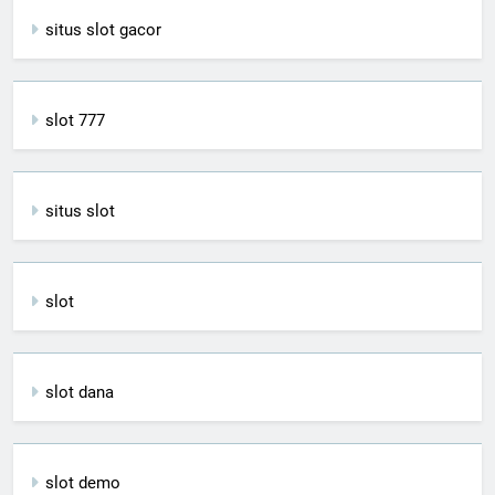
situs slot gacor
slot 777
situs slot
slot
slot dana
slot demo