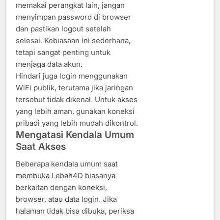
memakai perangkat lain, jangan
menyimpan password di browser
dan pastikan logout setelah
selesai. Kebiasaan ini sederhana,
tetapi sangat penting untuk
menjaga data akun.
Hindari juga login menggunakan
WiFi publik, terutama jika jaringan
tersebut tidak dikenal. Untuk akses
yang lebih aman, gunakan koneksi
pribadi yang lebih mudah dikontrol.
Mengatasi Kendala Umum
Saat Akses
Beberapa kendala umum saat
membuka Lebah4D biasanya
berkaitan dengan koneksi,
browser, atau data login. Jika
halaman tidak bisa dibuka, periksa