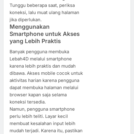
Tunggu beberapa saat, periksa
koneksi, lalu muat ulang halaman
jika diperlukan.
Menggunakan
Smartphone untuk Akses
yang Lebih Praktis
Banyak pengguna membuka
Lebah4D melalui smartphone
karena lebih praktis dan mudah
dibawa. Akses mobile cocok untuk
aktivitas harian karena pengguna
dapat membuka halaman melalui
browser kapan saja selama
koneksi tersedia.
Namun, pengguna smartphone
perlu lebih teliti. Layar kecil
membuat kesalahan input lebih
mudah terjadi. Karena itu, pastikan