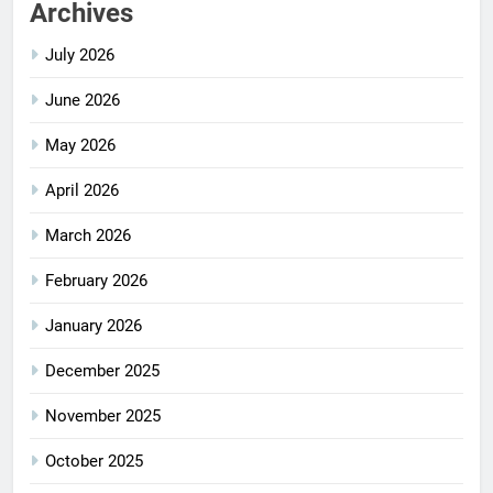
Archives
July 2026
June 2026
May 2026
April 2026
March 2026
February 2026
January 2026
December 2025
November 2025
October 2025