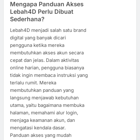
Mengapa Panduan Akses
Lebah4D Perlu Dibuat
Sederhana?
Lebah4D menjadi salah satu brand
digital yang banyak dicari
pengguna ketika mereka
membutuhkan akses akun secara
cepat dan jelas. Dalam aktivitas
online harian, pengguna biasanya
tidak ingin membaca instruksi yang
terlalu rumit. Mereka
membutuhkan panduan yang
langsung menjawab kebutuhan
utama, yaitu bagaimana membuka
halaman, memahami alur login,
menjaga keamanan akun, dan
mengatasi kendala dasar.
Panduan akses yang mudah