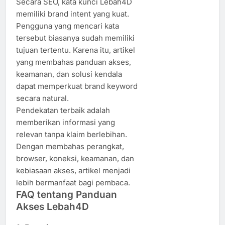
Secara SEO, kata kunci Lebah4D
memiliki brand intent yang kuat.
Pengguna yang mencari kata
tersebut biasanya sudah memiliki
tujuan tertentu. Karena itu, artikel
yang membahas panduan akses,
keamanan, dan solusi kendala
dapat memperkuat brand keyword
secara natural.
Pendekatan terbaik adalah
memberikan informasi yang
relevan tanpa klaim berlebihan.
Dengan membahas perangkat,
browser, koneksi, keamanan, dan
kebiasaan akses, artikel menjadi
lebih bermanfaat bagi pembaca.
FAQ tentang Panduan
Akses Lebah4D