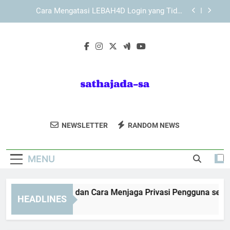
Skip
Panduan Menghindari Kesalahan Data saat Login
to
KAYA787
content
Panduan Memperbaiki Tampilan KAYA787 Login
yang Tidak Sempurna
EDWINSLOT Login dan Cara Menjaga Privasi
Pengguna secara Lebih Optimal
Cara Mengatasi LEBAH4D Login yang Tidak
Merespons secara Tepat dan Sistematis
Panduan Menghindari Kesalahan Data saat Login
KAYA787
Sathajada SA
Dapatkan Solusi Teknologi Terkini Dari
Panduan Memperbaiki Tampilan KAYA787 Login
NEWSLETTER
RANDOM NEWS
yang Tidak Sempurna
Sathajada SA. Konsultan Profesional Untuk
Transformasi Digital Bisnis Anda.
MENU
WINSLOT Login dan Cara Menjaga Privasi Pengguna secara L
HEADLINES
Weeks Ago