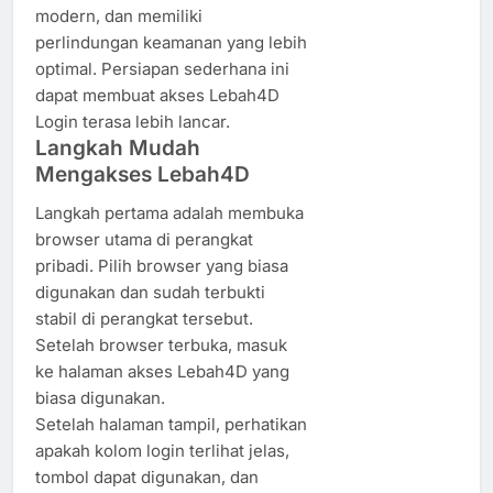
modern, dan memiliki
perlindungan keamanan yang lebih
optimal. Persiapan sederhana ini
dapat membuat akses Lebah4D
Login terasa lebih lancar.
Langkah Mudah
Mengakses Lebah4D
Langkah pertama adalah membuka
browser utama di perangkat
pribadi. Pilih browser yang biasa
digunakan dan sudah terbukti
stabil di perangkat tersebut.
Setelah browser terbuka, masuk
ke halaman akses Lebah4D yang
biasa digunakan.
Setelah halaman tampil, perhatikan
apakah kolom login terlihat jelas,
tombol dapat digunakan, dan