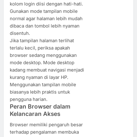
kolom login diisi dengan hati-hati.
Gunakan mode tampilan mobile
normal agar halaman lebih mudah
dibaca dan tombol lebih nyaman
disentuh.
Jika tampilan halaman terlihat
terlalu kecil, periksa apakah
browser sedang menggunakan
mode desktop. Mode desktop
kadang membuat navigasi menjadi
kurang nyaman di layar HP.
Menggunakan tampilan mobile
biasanya lebih praktis untuk
pengguna harian.
Peran Browser dalam
Kelancaran Akses
Browser memiliki pengaruh besar
terhadap pengalaman membuka