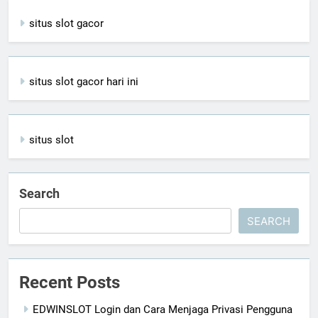
situs slot gacor
situs slot gacor hari ini
situs slot
Search
SEARCH
Recent Posts
EDWINSLOT Login dan Cara Menjaga Privasi Pengguna