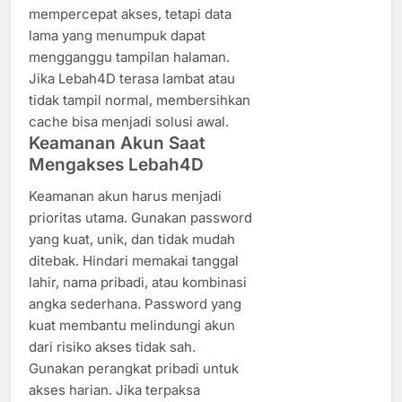
mempercepat akses, tetapi data
lama yang menumpuk dapat
mengganggu tampilan halaman.
Jika Lebah4D terasa lambat atau
tidak tampil normal, membersihkan
cache bisa menjadi solusi awal.
Keamanan Akun Saat
Mengakses Lebah4D
Keamanan akun harus menjadi
prioritas utama. Gunakan password
yang kuat, unik, dan tidak mudah
ditebak. Hindari memakai tanggal
lahir, nama pribadi, atau kombinasi
angka sederhana. Password yang
kuat membantu melindungi akun
dari risiko akses tidak sah.
Gunakan perangkat pribadi untuk
akses harian. Jika terpaksa