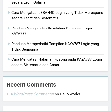
secara Lebih Optimal
Cara Mengatasi LEBAH4D Login yang Tidak Merespons
secara Tepat dan Sistematis
Panduan Menghindari Kesalahan Data saat Login
KAYA787
Panduan Memperbaiki Tampilan KAYA787 Login yang
Tidak Sempurna
Cara Mengatasi Halaman Kosong pada KAYA787 Login
secara Sistematis dan Aman
Recent Comments
A WordPress Commenter
on
Hello world!