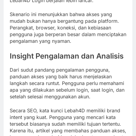
Lebah4D Login berjalan lebih lancar.
Skenario ini menunjukkan bahwa akses yang
mudah bukan hanya bergantung pada platform.
Perangkat, browser, koneksi, dan kebiasaan
pengguna juga berperan besar dalam menciptakan
pengalaman yang nyaman.
Insight Pengalaman dan Analisis
Dari sudut pandang pengalaman pengguna,
panduan akses yang baik harus menjelaskan
langkah secara runtut. Pengguna perlu memahami
apa yang dilakukan sebelum login, saat login, dan
setelah selesai menggunakan akun.
Secara SEO, kata kunci Lebah4D memiliki brand
intent yang kuat. Pengguna yang mencari kata
tersebut biasanya sudah memiliki tujuan tertentu.
Karena itu, artikel yang membahas panduan akses,