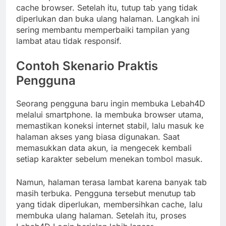
cache browser. Setelah itu, tutup tab yang tidak
diperlukan dan buka ulang halaman. Langkah ini
sering membantu memperbaiki tampilan yang
lambat atau tidak responsif.
Contoh Skenario Praktis
Pengguna
Seorang pengguna baru ingin membuka Lebah4D
melalui smartphone. Ia membuka browser utama,
memastikan koneksi internet stabil, lalu masuk ke
halaman akses yang biasa digunakan. Saat
memasukkan data akun, ia mengecek kembali
setiap karakter sebelum menekan tombol masuk.
Namun, halaman terasa lambat karena banyak tab
masih terbuka. Pengguna tersebut menutup tab
yang tidak diperlukan, membersihkan cache, lalu
membuka ulang halaman. Setelah itu, proses