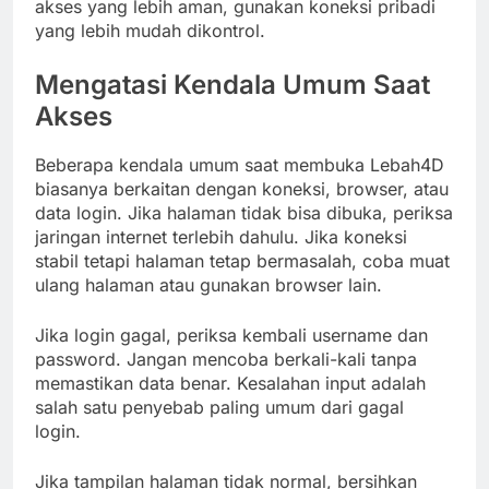
akses yang lebih aman, gunakan koneksi pribadi
yang lebih mudah dikontrol.
Mengatasi Kendala Umum Saat
Akses
Beberapa kendala umum saat membuka Lebah4D
biasanya berkaitan dengan koneksi, browser, atau
data login. Jika halaman tidak bisa dibuka, periksa
jaringan internet terlebih dahulu. Jika koneksi
stabil tetapi halaman tetap bermasalah, coba muat
ulang halaman atau gunakan browser lain.
Jika login gagal, periksa kembali username dan
password. Jangan mencoba berkali-kali tanpa
memastikan data benar. Kesalahan input adalah
salah satu penyebab paling umum dari gagal
login.
Jika tampilan halaman tidak normal, bersihkan