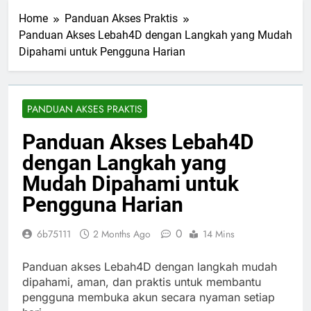
Home
Panduan Akses Praktis
Panduan Akses Lebah4D dengan Langkah yang Mudah
Dipahami untuk Pengguna Harian
PANDUAN AKSES PRAKTIS
Panduan Akses Lebah4D
dengan Langkah yang
Mudah Dipahami untuk
Pengguna Harian
0
6b75111
2 Months Ago
14 Mins
Panduan akses Lebah4D dengan langkah mudah
dipahami, aman, dan praktis untuk membantu
pengguna membuka akun secara nyaman setiap