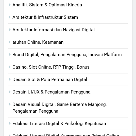
Analitik Sistem & Optimasi Kinerja
Arsitektur & Infrastruktur Sistem
Arsitektur Informasi dan Navigasi Digital
aruhan Online, Keamanan
Brand Digital, Pengalaman Pengguna, Inovasi Platform
Casino, Slot Online, RTP Tinggi, Bonus
Desain Slot & Pola Permainan Digital
Desain UI/UX & Pengalaman Pengguna
Desain Visual Digital, Game Bertema Mahjong,
Pengalaman Pengguna
Edukasi Literasi Digital & Psikologi Keputusan
Edukasi Literasi Digital Keamanan dan Privasi Online