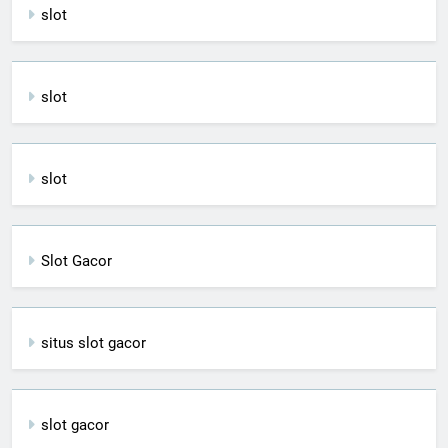
slot
slot
slot
Slot Gacor
situs slot gacor
slot gacor