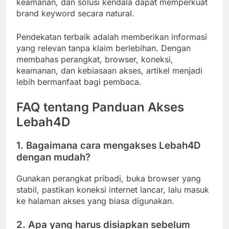
keamanan, dan solusi kendala dapat memperkuat
brand keyword secara natural.
Pendekatan terbaik adalah memberikan informasi
yang relevan tanpa klaim berlebihan. Dengan
membahas perangkat, browser, koneksi,
keamanan, dan kebiasaan akses, artikel menjadi
lebih bermanfaat bagi pembaca.
FAQ tentang Panduan Akses
Lebah4D
1. Bagaimana cara mengakses Lebah4D
dengan mudah?
Gunakan perangkat pribadi, buka browser yang
stabil, pastikan koneksi internet lancar, lalu masuk
ke halaman akses yang biasa digunakan.
2. Apa yang harus disiapkan sebelum