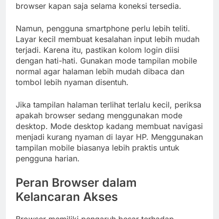
browser kapan saja selama koneksi tersedia.
Namun, pengguna smartphone perlu lebih teliti.
Layar kecil membuat kesalahan input lebih mudah
terjadi. Karena itu, pastikan kolom login diisi
dengan hati-hati. Gunakan mode tampilan mobile
normal agar halaman lebih mudah dibaca dan
tombol lebih nyaman disentuh.
Jika tampilan halaman terlihat terlalu kecil, periksa
apakah browser sedang menggunakan mode
desktop. Mode desktop kadang membuat navigasi
menjadi kurang nyaman di layar HP. Menggunakan
tampilan mobile biasanya lebih praktis untuk
pengguna harian.
Peran Browser dalam
Kelancaran Akses
Browser memiliki pengaruh besar terhadap