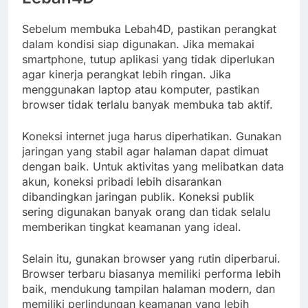
Sebelum membuka Lebah4D, pastikan perangkat
dalam kondisi siap digunakan. Jika memakai
smartphone, tutup aplikasi yang tidak diperlukan
agar kinerja perangkat lebih ringan. Jika
menggunakan laptop atau komputer, pastikan
browser tidak terlalu banyak membuka tab aktif.
Koneksi internet juga harus diperhatikan. Gunakan
jaringan yang stabil agar halaman dapat dimuat
dengan baik. Untuk aktivitas yang melibatkan data
akun, koneksi pribadi lebih disarankan
dibandingkan jaringan publik. Koneksi publik
sering digunakan banyak orang dan tidak selalu
memberikan tingkat keamanan yang ideal.
Selain itu, gunakan browser yang rutin diperbarui.
Browser terbaru biasanya memiliki performa lebih
baik, mendukung tampilan halaman modern, dan
memiliki perlindungan keamanan yang lebih