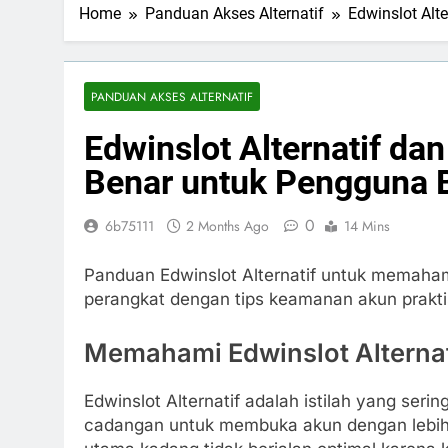
Home
Panduan Akses Alternatif
Edwinslot Alt
PANDUAN AKSES ALTERNATIF
Edwinslot Alternatif d
Benar untuk Pengguna 
0
6b75111
2 Months Ago
14 Mins
Panduan Edwinslot Alternatif untuk memahami
perangkat dengan tips keamanan akun prakti
Memahami Edwinslot Alternat
Edwinslot Alternatif adalah istilah yang ser
cadangan untuk membuka akun dengan lebih s