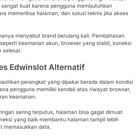
ga sangat kuat karena pengguna membutuhkan
a memeriksa halaman, dan solusi teknis jika akses
p hanya menyebut brand berulang kali. Pembahasan
eperti keamanan akun, browser yang stabil, koneksi
 selesai.
 Edwinslot Alternatif
pastikan perangkat yang dipakai berada dalam kondisi
rena pengguna memiliki kendali atas riwayat browser,
uran keamanan.
aringan sering terputus, halaman bisa gagal dimuat
Koneksi yang baik membantu halaman tampil lebih
aat memasukkan data.