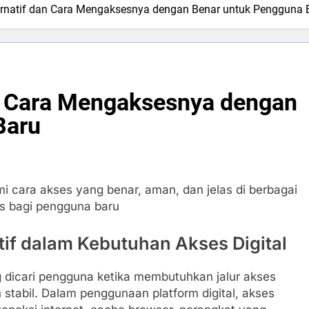
ernatif dan Cara Mengaksesnya dengan Benar untuk Pengguna 
an Cara Mengaksesnya dengan
Baru
 cara akses yang benar, aman, dan jelas di berbagai
s bagi pengguna baru
if dalam Kebutuhan Akses Digital
ing dicari pengguna ketika membutuhkan jalur akses
tabil. Dalam penggunaan platform digital, akses