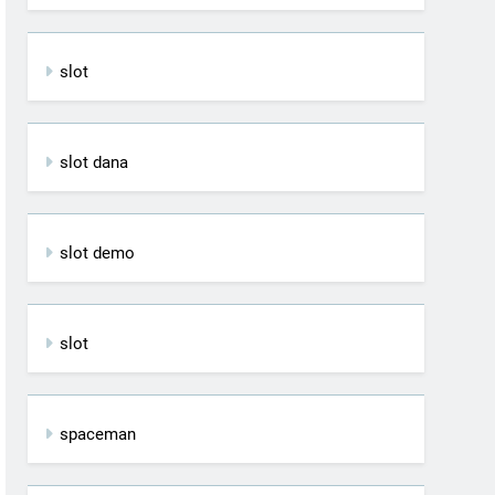
slot
slot dana
slot demo
slot
spaceman