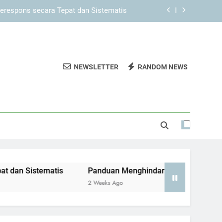
respons secara Tepat dan Sistematis
i Kesalahan Data saat Login KAYA787
n KAYA787 Login yang Tidak Sempurna
NEWSLETTER
RANDOM NEWS
rivasi Pengguna secara Lebih Optimal
respons secara Tepat dan Sistematis
al Untuk Transformasi Digital Bisnis Anda.
i Kesalahan Data saat Login KAYA787
n KAYA787 Login yang Tidak Sempurna
matis
Panduan Menghindari Kesalahan Data saat Login
2 Weeks Ago