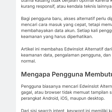
utama kadang tidak berjalan optimal karena 
kurang responsif, atau kendala teknis lainnya
Bagi pengguna baru, akses alternatif perlu 
mencari cara masuk yang cepat, tetapi memas
membahayakan data akun. Setiap kali pengg
keamanan yang harus diperhatikan.
Artikel ini membahas Edwinslot Alternatif dar
keamanan data, pengalaman pengguna, dan so
normal.
Mengapa Pengguna Membutuh
Pengguna biasanya mencari Edwinslot Alterna
gagal, atau browser tidak memuat tampilan se
perangkat Android, iOS, maupun desktop.
Dari sisi search intent, keyword ini memiliki