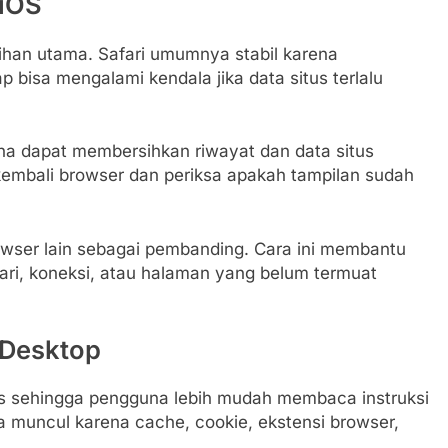
 iOS
lihan utama. Safari umumnya stabil karena
ap bisa mengalami kendala jika data situs terlalu
na dapat membersihkan riwayat dan data situs
a kembali browser dan periksa apakah tampilan sudah
owser lain sebagai pembanding. Cara ini membantu
ari, koneksi, atau halaman yang belum termuat
i Desktop
as sehingga pengguna lebih mudah membaca instruksi
a muncul karena cache, cookie, ekstensi browser,