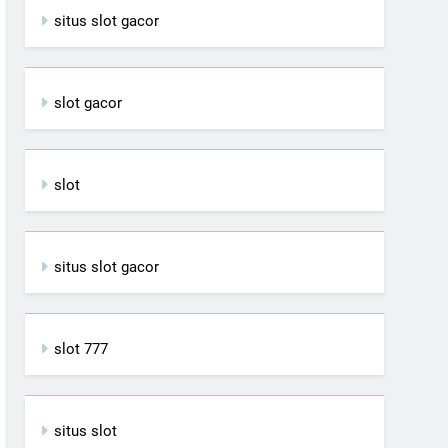
situs slot gacor
slot gacor
slot
situs slot gacor
slot 777
situs slot