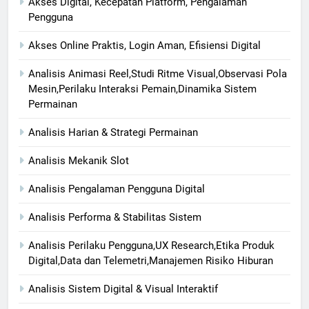
Akses Digital, Kecepatan Platform, Pengalaman
Pengguna
Akses Online Praktis, Login Aman, Efisiensi Digital
Analisis Animasi Reel,Studi Ritme Visual,Observasi Pola
Mesin,Perilaku Interaksi Pemain,Dinamika Sistem
Permainan
Analisis Harian & Strategi Permainan
Analisis Mekanik Slot
Analisis Pengalaman Pengguna Digital
Analisis Performa & Stabilitas Sistem
Analisis Perilaku Pengguna,UX Research,Etika Produk
Digital,Data dan Telemetri,Manajemen Risiko Hiburan
Analisis Sistem Digital & Visual Interaktif