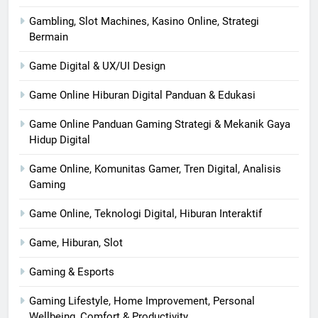
Gambling, Slot Machines, Kasino Online, Strategi
Bermain
Game Digital & UX/UI Design
Game Online Hiburan Digital Panduan & Edukasi
Game Online Panduan Gaming Strategi & Mekanik Gaya
Hidup Digital
Game Online, Komunitas Gamer, Tren Digital, Analisis
Gaming
Game Online, Teknologi Digital, Hiburan Interaktif
Game, Hiburan, Slot
Gaming & Esports
Gaming Lifestyle, Home Improvement, Personal
Wellbeing, Comfort & Productivity