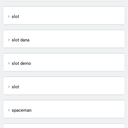
slot
slot dana
slot demo
slot
spaceman