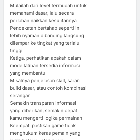
Mulailah dari level termudah untuk
memahami dasar, lalu secara
perlahan naikkan kesulitannya
Pendekatan bertahap seperti ini
lebih nyaman dibanding langsung
dilempar ke tingkat yang terlalu
tinggi
Ketiga, perhatikan apakah dalam
mode latihan tersedia informasi
yang membantu
Misalnya penjelasan skill, saran
build dasar, atau contoh kombinasi
serangan
Semakin transparan informasi
yang diberikan, semakin cepat
kamu mengerti logika permainan
Keempat, pastikan game tidak
menghukum keras pemain yang