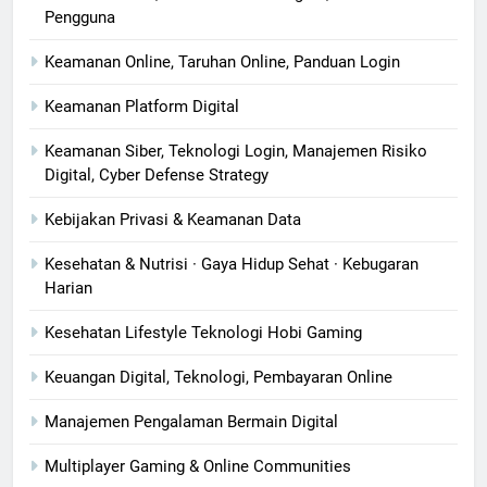
Pengguna
Keamanan Online, Taruhan Online, Panduan Login
Keamanan Platform Digital
Keamanan Siber, Teknologi Login, Manajemen Risiko
Digital, Cyber Defense Strategy
Kebijakan Privasi & Keamanan Data
Kesehatan & Nutrisi · Gaya Hidup Sehat · Kebugaran
Harian
Kesehatan Lifestyle Teknologi Hobi Gaming
Keuangan Digital, Teknologi, Pembayaran Online
Manajemen Pengalaman Bermain Digital
Multiplayer Gaming & Online Communities