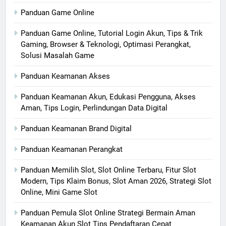
Panduan Game Online
Panduan Game Online, Tutorial Login Akun, Tips & Trik
Gaming, Browser & Teknologi, Optimasi Perangkat,
Solusi Masalah Game
Panduan Keamanan Akses
Panduan Keamanan Akun, Edukasi Pengguna, Akses
Aman, Tips Login, Perlindungan Data Digital
Panduan Keamanan Brand Digital
Panduan Keamanan Perangkat
Panduan Memilih Slot, Slot Online Terbaru, Fitur Slot
Modern, Tips Klaim Bonus, Slot Aman 2026, Strategi Slot
Online, Mini Game Slot
Panduan Pemula Slot Online Strategi Bermain Aman
Keamanan Akun Slot Tips Pendaftaran Cepat