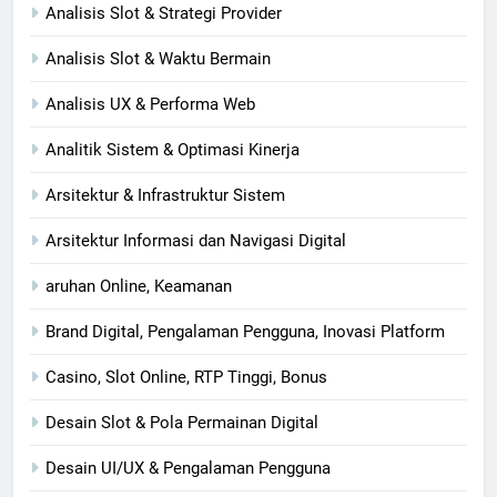
Analisis Slot & Strategi Provider
Analisis Slot & Waktu Bermain
Analisis UX & Performa Web
Analitik Sistem & Optimasi Kinerja
Arsitektur & Infrastruktur Sistem
Arsitektur Informasi dan Navigasi Digital
aruhan Online, Keamanan
Brand Digital, Pengalaman Pengguna, Inovasi Platform
Casino, Slot Online, RTP Tinggi, Bonus
Desain Slot & Pola Permainan Digital
Desain UI/UX & Pengalaman Pengguna