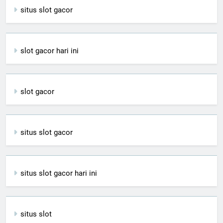
situs slot gacor
slot gacor hari ini
slot gacor
situs slot gacor
situs slot gacor hari ini
situs slot