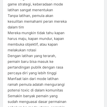
game strategi, keberadaan mode
latihan sangat menentukan
Tanpa latihan, pemula akan
kesulitan memahami peran mereka
dalam tim
Mereka mungkin tidak tahu kapan
harus maju, kapan mundur, kapan
membuka objektif, atau kapan
melakukan rotasi
Dengan latihan yang terarah,
pemain baru bisa masuk ke
pertandingan publik dengan rasa
percaya diri yang lebih tinggi
Manfaat lain dari mode latihan
ramah pemula adalah mengurangi
potensi toxic di dalam komunitas
Semakin banyak pemain yang
sudah menguasai dasar permainan