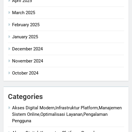
April 2025
March 2025
February 2025
January 2025
December 2024
November 2024
October 2024
Categories
Akses Digital Modern,Infrastruktur Platform,Manajemen
Sistem Online,Optimalisasi Layanan,Pengalaman
Pengguna