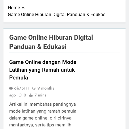
Home
Game Online Hiburan Digital Panduan & Edukasi
Game Online Hiburan Digital
Panduan & Edukasi
Game Online dengan Mode
Latihan yang Ramah untuk
Pemula
6b75111
9 months
ago
0
7 mins
Artikel ini membahas pentingnya
mode latihan yang ramah pemula
dalam game online, ciri cirinya,
manfaatnya, serta tips memilih