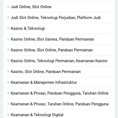
Judi Online, Slot Online
Judi Slot Online, Teknologi Perjudian, Platform Judi
Kasino & Teknologi
Kasino Online, Slot Games, Panduan Permainan
Kasino Online, Slot Online, Panduan Permainan
Kasino Online, Teknologi Permainan, Keamanan Kasino
Kasino, Slot Online, Panduan Permainan
Keamanan & Manajemen Infrastruktur
Keamanan & Privasi, Panduan Pengguna, Taruhan Online
Keamanan & Privasi, Taruhan Online, Panduan Pengguna
Keamanan & Teknologi Digital