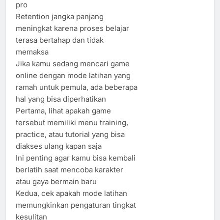
pro
Retention jangka panjang
meningkat karena proses belajar
terasa bertahap dan tidak
memaksa
Jika kamu sedang mencari game
online dengan mode latihan yang
ramah untuk pemula, ada beberapa
hal yang bisa diperhatikan
Pertama, lihat apakah game
tersebut memiliki menu training,
practice, atau tutorial yang bisa
diakses ulang kapan saja
Ini penting agar kamu bisa kembali
berlatih saat mencoba karakter
atau gaya bermain baru
Kedua, cek apakah mode latihan
memungkinkan pengaturan tingkat
kesulitan