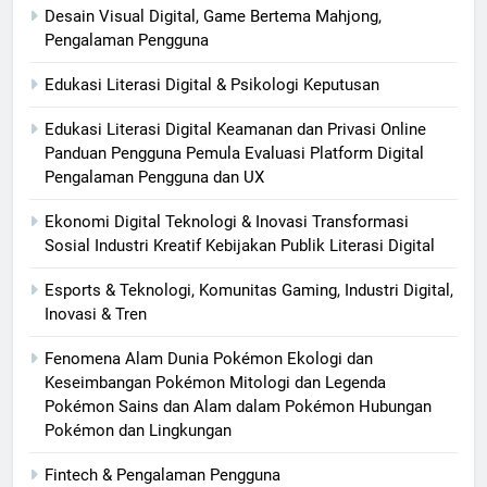
Desain Visual Digital, Game Bertema Mahjong,
Pengalaman Pengguna
Edukasi Literasi Digital & Psikologi Keputusan
Edukasi Literasi Digital Keamanan dan Privasi Online
Panduan Pengguna Pemula Evaluasi Platform Digital
Pengalaman Pengguna dan UX
Ekonomi Digital Teknologi & Inovasi Transformasi
Sosial Industri Kreatif Kebijakan Publik Literasi Digital
Esports & Teknologi, Komunitas Gaming, Industri Digital,
Inovasi & Tren
Fenomena Alam Dunia Pokémon Ekologi dan
Keseimbangan Pokémon Mitologi dan Legenda
Pokémon Sains dan Alam dalam Pokémon Hubungan
Pokémon dan Lingkungan
Fintech & Pengalaman Pengguna