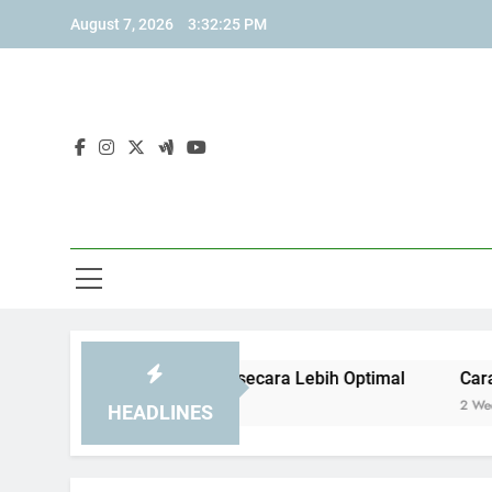
Skip
August 7, 2026
3:32:26 PM
to
content
Sat
Dapatkan S
rivasi Pengguna secara Lebih Optimal
Cara Mengatasi 
2 Weeks Ago
HEADLINES