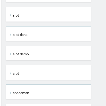
slot
slot dana
slot demo
slot
spaceman