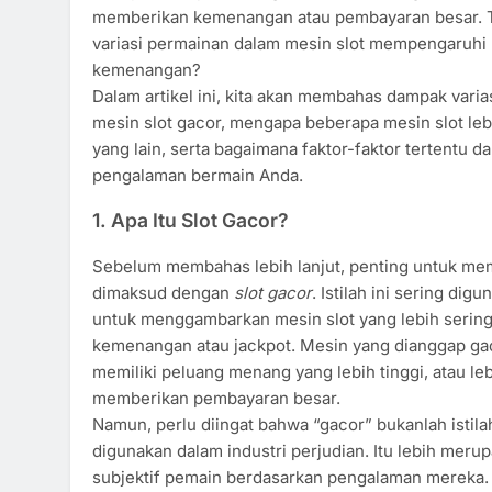
memberikan kemenangan atau pembayaran besar. T
variasi permainan dalam mesin slot mempengaruhi 
kemenangan?
Dalam artikel ini, kita akan membahas dampak vari
mesin slot gacor, mengapa beberapa mesin slot leb
yang lain, serta bagaimana faktor-faktor tertentu
pengalaman bermain Anda.
1.
Apa Itu Slot Gacor?
Sebelum membahas lebih lanjut, penting untuk me
dimaksud dengan
slot gacor
. Istilah ini sering di
untuk menggambarkan mesin slot yang lebih seri
kemenangan atau jackpot. Mesin yang dianggap ga
memiliki peluang menang yang lebih tinggi, atau leb
memberikan pembayaran besar.
Namun, perlu diingat bahwa “gacor” bukanlah istila
digunakan dalam industri perjudian. Itu lebih meru
subjektif pemain berdasarkan pengalaman mereka. 