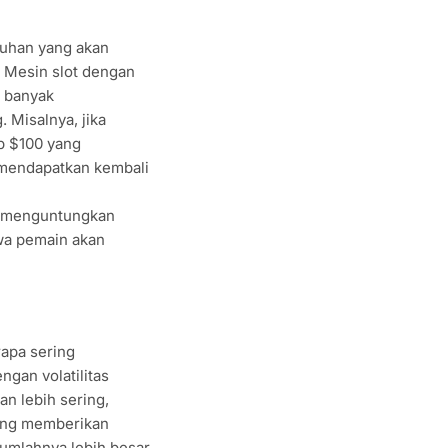
aruhan yang akan
 Mesin slot dengan
h banyak
 Misalnya, jika
p $100 yang
 mendapatkan kembali
h menguntungkan
hwa pemain akan
rapa sering
ngan volatilitas
n lebih sering,
rang memberikan
jumlahnya lebih besar.