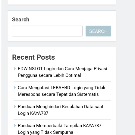
Search
SEARCH
Recent Posts
EDWINSLOT Login dan Cara Menjaga Privasi
Pengguna secara Lebih Optimal
Cara Mengatasi LEBAH4D Login yang Tidak
Merespons secara Tepat dan Sistematis
Panduan Menghindari Kesalahan Data saat
Login KAYA787
Panduan Memperbaiki Tampilan KAYA787
Login yang Tidak Sempurna