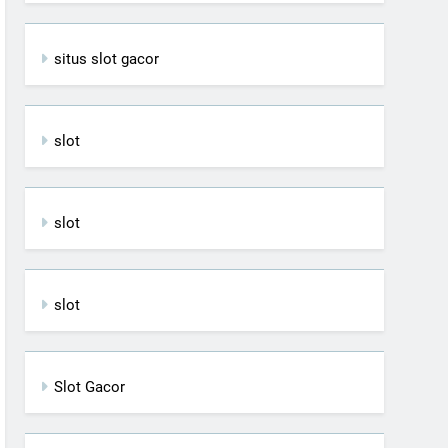
situs slot gacor
slot
slot
slot
Slot Gacor