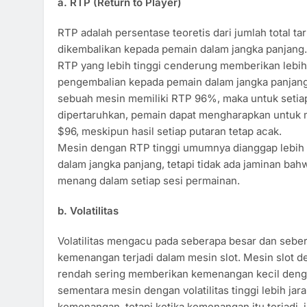
a.
RTP (Return to Player)
RTP adalah persentase teoretis dari jumlah total t
dikembalikan kepada pemain dalam jangka panjang.
RTP yang lebih tinggi cenderung memberikan lebi
pengembalian kepada pemain dalam jangka panjang.
sebuah mesin memiliki RTP 96%, maka untuk setia
dipertaruhkan, pemain dapat mengharapkan untuk
$96, meskipun hasil setiap putaran tetap acak.
Mesin dengan RTP tinggi umumnya dianggap lebi
dalam jangka panjang, tetapi tidak ada jaminan ba
menang dalam setiap sesi permainan.
b.
Volatilitas
Volatilitas mengacu pada seberapa besar dan sebe
kemenangan terjadi dalam mesin slot. Mesin slot de
rendah sering memberikan kemenangan kecil denga
sementara mesin dengan volatilitas tinggi lebih ja
kemenangan, tetapi ketika kemenangan itu terjadi, 