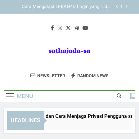
Skip
Panduan Menghindari Kesalahan Data saat Login
to
KAYA787
content
Panduan Memperbaiki Tampilan KAYA787 Login
yang Tidak Sempurna
EDWINSLOT Login dan Cara Menjaga Privasi
Pengguna secara Lebih Optimal
Cara Mengatasi LEBAH4D Login yang Tidak
Merespons secara Tepat dan Sistematis
Panduan Menghindari Kesalahan Data saat Login
KAYA787
Sathajada SA
Dapatkan Solusi Teknologi Terkini Dari
Panduan Memperbaiki Tampilan KAYA787 Login
NEWSLETTER
RANDOM NEWS
yang Tidak Sempurna
Sathajada SA. Konsultan Profesional Untuk
Transformasi Digital Bisnis Anda.
MENU
WINSLOT Login dan Cara Menjaga Privasi Pengguna secara L
HEADLINES
Weeks Ago