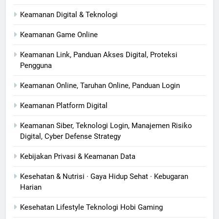
Keamanan Digital & Teknologi
Keamanan Game Online
Keamanan Link, Panduan Akses Digital, Proteksi
Pengguna
Keamanan Online, Taruhan Online, Panduan Login
Keamanan Platform Digital
Keamanan Siber, Teknologi Login, Manajemen Risiko
Digital, Cyber Defense Strategy
Kebijakan Privasi & Keamanan Data
Kesehatan & Nutrisi · Gaya Hidup Sehat · Kebugaran
Harian
Kesehatan Lifestyle Teknologi Hobi Gaming