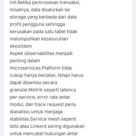
inti.Ketika pemrosesan transaksi,
misalnya, data disalurkan ke
storage yang berbeda dari data
profil pengguna sehingga
kerusakan pada satu tabel tidak
melumpuhkan keseluruhan
ekosistem
Aspek observabilitas menjadi
penting dalam
microservices.Platform tidak
cukup hanya berjalan, tetapi harus
dapat dipantau secara
granular.Metrik seperti latency
per-service, error rate antar
modul, dan trace request perlu
dianalisis untuk menjaga
stabilitas.Service mesh seperti
Istio atau Linkerd sering digunakan
untuk mencatat hubungan antar