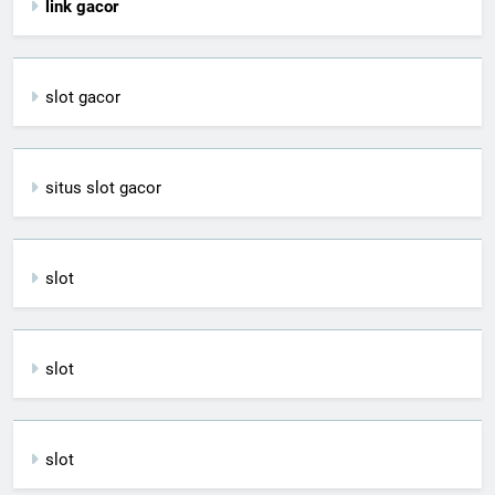
link gacor
slot gacor
situs slot gacor
slot
slot
slot