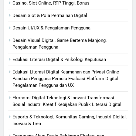
Casino, Slot Online, RTP Tinggi, Bonus
Desain Slot & Pola Permainan Digital
Desain UI/UX & Pengalaman Pengguna
Desain Visual Digital, Game Bertema Mahjong,
Pengalaman Pengguna
Edukasi Literasi Digital & Psikologi Keputusan
Edukasi Literasi Digital Keamanan dan Privasi Online
Panduan Pengguna Pemula Evaluasi Platform Digital
Pengalaman Pengguna dan UX
Ekonomi Digital Teknologi & Inovasi Transformasi
Sosial Industri Kreatif Kebijakan Publik Literasi Digital
Esports & Teknologi, Komunitas Gaming, Industri Digital,
Inovasi & Tren