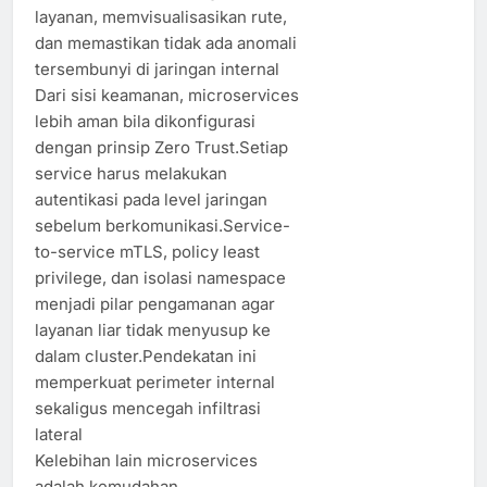
layanan, memvisualisasikan rute,
dan memastikan tidak ada anomali
tersembunyi di jaringan internal
Dari sisi keamanan, microservices
lebih aman bila dikonfigurasi
dengan prinsip Zero Trust.Setiap
service harus melakukan
autentikasi pada level jaringan
sebelum berkomunikasi.Service-
to-service mTLS, policy least
privilege, dan isolasi namespace
menjadi pilar pengamanan agar
layanan liar tidak menyusup ke
dalam cluster.Pendekatan ini
memperkuat perimeter internal
sekaligus mencegah infiltrasi
lateral
Kelebihan lain microservices
adalah kemudahan