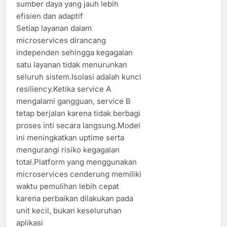
sumber daya yang jauh lebih
efisien dan adaptif
Setiap layanan dalam
microservices dirancang
independen sehingga kegagalan
satu layanan tidak menurunkan
seluruh sistem.Isolasi adalah kunci
resiliency.Ketika service A
mengalami gangguan, service B
tetap berjalan karena tidak berbagi
proses inti secara langsung.Model
ini meningkatkan uptime serta
mengurangi risiko kegagalan
total.Platform yang menggunakan
microservices cenderung memiliki
waktu pemulihan lebih cepat
karena perbaikan dilakukan pada
unit kecil, bukan keseluruhan
aplikasi