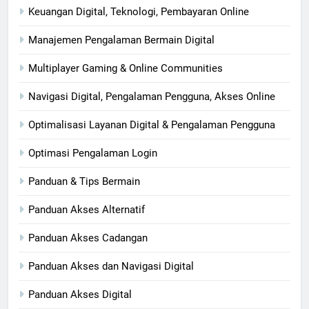
Keuangan Digital, Teknologi, Pembayaran Online
Manajemen Pengalaman Bermain Digital
Multiplayer Gaming & Online Communities
Navigasi Digital, Pengalaman Pengguna, Akses Online
Optimalisasi Layanan Digital & Pengalaman Pengguna
Optimasi Pengalaman Login
Panduan & Tips Bermain
Panduan Akses Alternatif
Panduan Akses Cadangan
Panduan Akses dan Navigasi Digital
Panduan Akses Digital