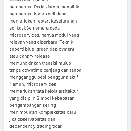
pembaruan.Pada sistem monolitik,
pembaruan kode kecil dapat
memerlukan restart keseluruhan
aplikasi.Sementara pada
microservices, hanya modul yang
relevan yang diperbarui.Teknik
seperti blue-green deployment
atau canary release
memungkinkan transisi mulus
tanpa downtime panjang dan tanpa
mengganggu sesi pengguna aktif
Namun, microservices
memerlukan tata kelola arsitektur
yang disiplin.Simbol kebebasan
pengembangan sering
menimbulkan kompleksitas baru
jika observabilitas dan
dependency tracing tidak