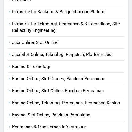
Infrastruktur Backend & Pengembangan Sistem
Infrastruktur Teknologi, Keamanan & Ketersediaan, Site
Reliability Engineering
Judi Online, Slot Online
Judi Slot Online, Teknologi Perjudian, Platform Judi
Kasino & Teknologi
Kasino Online, Slot Games, Panduan Permainan
Kasino Online, Slot Online, Panduan Permainan
Kasino Online, Teknologi Permainan, Keamanan Kasino
Kasino, Slot Online, Panduan Permainan
Keamanan & Manajemen Infrastruktur