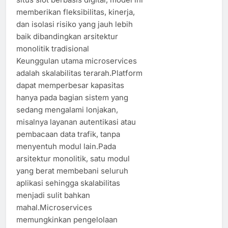
memberikan fleksibilitas, kinerja,
dan isolasi risiko yang jauh lebih
baik dibandingkan arsitektur
monolitik tradisional
Keunggulan utama microservices
adalah skalabilitas terarah.Platform
dapat memperbesar kapasitas
hanya pada bagian sistem yang
sedang mengalami lonjakan,
misalnya layanan autentikasi atau
pembacaan data trafik, tanpa
menyentuh modul lain.Pada
arsitektur monolitik, satu modul
yang berat membebani seluruh
aplikasi sehingga skalabilitas
menjadi sulit bahkan
mahal.Microservices
memungkinkan pengelolaan