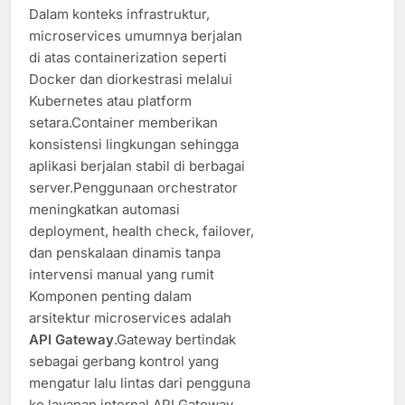
Dalam konteks infrastruktur,
microservices umumnya berjalan
di atas containerization seperti
Docker dan diorkestrasi melalui
Kubernetes atau platform
setara.Container memberikan
konsistensi lingkungan sehingga
aplikasi berjalan stabil di berbagai
server.Penggunaan orchestrator
meningkatkan automasi
deployment, health check, failover,
dan penskalaan dinamis tanpa
intervensi manual yang rumit
Komponen penting dalam
arsitektur microservices adalah
API Gateway
.Gateway bertindak
sebagai gerbang kontrol yang
mengatur lalu lintas dari pengguna
ke layanan internal.API Gateway