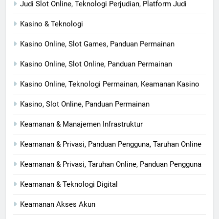
Judi Slot Online, Teknologi Perjudian, Platform Judi
Kasino & Teknologi
Kasino Online, Slot Games, Panduan Permainan
Kasino Online, Slot Online, Panduan Permainan
Kasino Online, Teknologi Permainan, Keamanan Kasino
Kasino, Slot Online, Panduan Permainan
Keamanan & Manajemen Infrastruktur
Keamanan & Privasi, Panduan Pengguna, Taruhan Online
Keamanan & Privasi, Taruhan Online, Panduan Pengguna
Keamanan & Teknologi Digital
Keamanan Akses Akun