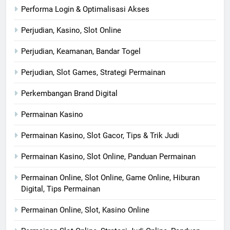
Performa Login & Optimalisasi Akses
Perjudian, Kasino, Slot Online
Perjudian, Keamanan, Bandar Togel
Perjudian, Slot Games, Strategi Permainan
Perkembangan Brand Digital
Permainan Kasino
Permainan Kasino, Slot Gacor, Tips & Trik Judi
Permainan Kasino, Slot Online, Panduan Permainan
Permainan Online, Slot Online, Game Online, Hiburan
Digital, Tips Permainan
Permainan Online, Slot, Kasino Online