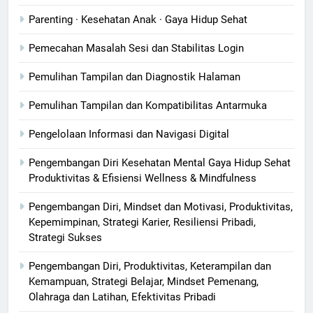
Parenting · Kesehatan Anak · Gaya Hidup Sehat
Pemecahan Masalah Sesi dan Stabilitas Login
Pemulihan Tampilan dan Diagnostik Halaman
Pemulihan Tampilan dan Kompatibilitas Antarmuka
Pengelolaan Informasi dan Navigasi Digital
Pengembangan Diri Kesehatan Mental Gaya Hidup Sehat
Produktivitas & Efisiensi Wellness & Mindfulness
Pengembangan Diri, Mindset dan Motivasi, Produktivitas,
Kepemimpinan, Strategi Karier, Resiliensi Pribadi,
Strategi Sukses
Pengembangan Diri, Produktivitas, Keterampilan dan
Kemampuan, Strategi Belajar, Mindset Pemenang,
Olahraga dan Latihan, Efektivitas Pribadi