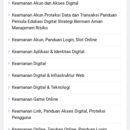
Keamanan Akun dan Akses Digital
Keamanan Akun Proteksi Data dan Transaksi Panduan
Pemula Edukasi Digital Strategi Bermain Aman
Manajemen Risiko
Keamanan Akun, Panduan Login, Slot Online
Keamanan Aplikasi & Identitas Digital.
Keamanan Digital
Keamanan Digital & Infrastruktur Web
Keamanan Digital & Teknologi
Keamanan Game Online
Keamanan Link, Panduan Akses Digital, Proteksi
Pengguna
Keamanan Online, Taruhan Online, Panduan Login