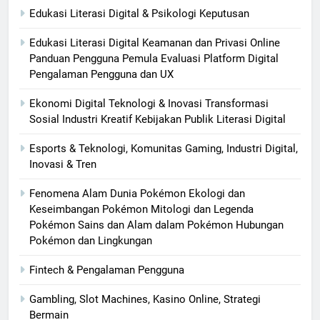
Edukasi Literasi Digital & Psikologi Keputusan
Edukasi Literasi Digital Keamanan dan Privasi Online
Panduan Pengguna Pemula Evaluasi Platform Digital
Pengalaman Pengguna dan UX
Ekonomi Digital Teknologi & Inovasi Transformasi
Sosial Industri Kreatif Kebijakan Publik Literasi Digital
Esports & Teknologi, Komunitas Gaming, Industri Digital,
Inovasi & Tren
Fenomena Alam Dunia Pokémon Ekologi dan
Keseimbangan Pokémon Mitologi dan Legenda
Pokémon Sains dan Alam dalam Pokémon Hubungan
Pokémon dan Lingkungan
Fintech & Pengalaman Pengguna
Gambling, Slot Machines, Kasino Online, Strategi
Bermain