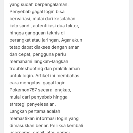
yang sudah berpengalaman.
Penyebab gagal login bisa
bervariasi, mulai dari kesalahan
kata sandi, autentikasi dua faktor,
hingga gangguan teknis di
perangkat atau jaringan. Agar akun
tetap dapat diakses dengan aman
dan cepat, pengguna perlu
memahami langkah-langkah
troubleshooting dan praktik aman
untuk login. Artikel ini membahas
cara mengatasi gagal login
Pokemon787 secara lengkap,
mulai dari penyebab hingga
strategi penyelesaian.
Langkah pertama adalah
memastikan informasi login yang
dimasukkan benar. Periksa kembali
username, email, atau nomor