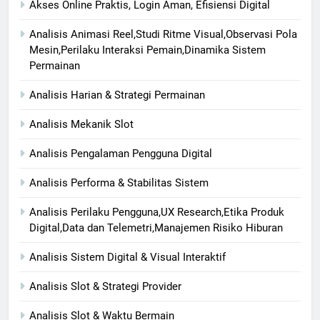
Akses Online Praktis, Login Aman, Efisiensi Digital
Analisis Animasi Reel,Studi Ritme Visual,Observasi Pola
Mesin,Perilaku Interaksi Pemain,Dinamika Sistem
Permainan
Analisis Harian & Strategi Permainan
Analisis Mekanik Slot
Analisis Pengalaman Pengguna Digital
Analisis Performa & Stabilitas Sistem
Analisis Perilaku Pengguna,UX Research,Etika Produk
Digital,Data dan Telemetri,Manajemen Risiko Hiburan
Analisis Sistem Digital & Visual Interaktif
Analisis Slot & Strategi Provider
Analisis Slot & Waktu Bermain