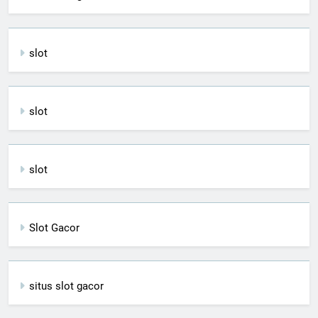
slot
slot
slot
Slot Gacor
situs slot gacor