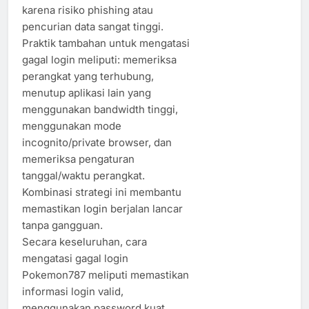
karena risiko phishing atau
pencurian data sangat tinggi.
Praktik tambahan untuk mengatasi
gagal login meliputi: memeriksa
perangkat yang terhubung,
menutup aplikasi lain yang
menggunakan bandwidth tinggi,
menggunakan mode
incognito/private browser, dan
memeriksa pengaturan
tanggal/waktu perangkat.
Kombinasi strategi ini membantu
memastikan login berjalan lancar
tanpa gangguan.
Secara keseluruhan, cara
mengatasi gagal login
Pokemon787 meliputi memastikan
informasi login valid,
menggunakan password kuat,