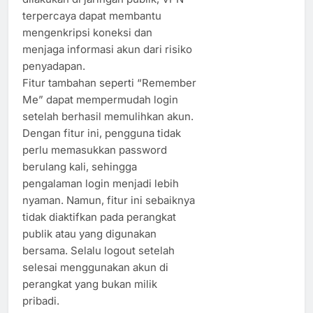
terpercaya dapat membantu
mengenkripsi koneksi dan
menjaga informasi akun dari risiko
penyadapan.
Fitur tambahan seperti “Remember
Me” dapat mempermudah login
setelah berhasil memulihkan akun.
Dengan fitur ini, pengguna tidak
perlu memasukkan password
berulang kali, sehingga
pengalaman login menjadi lebih
nyaman. Namun, fitur ini sebaiknya
tidak diaktifkan pada perangkat
publik atau yang digunakan
bersama. Selalu logout setelah
selesai menggunakan akun di
perangkat yang bukan milik
pribadi.