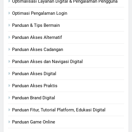
Optimalisasi Layanan Digital & Pengalaman Pengguna
Optimasi Pengalaman Login
Panduan & Tips Bermain
Panduan Akses Alternatif
Panduan Akses Cadangan
Panduan Akses dan Navigasi Digital
Panduan Akses Digital
Panduan Akses Praktis
Panduan Brand Digital
Panduan Fitur, Tutorial Platform, Edukasi Digital
Panduan Game Online