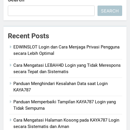
SEARCH
Recent Posts
EDWINSLOT Login dan Cara Menjaga Privasi Pengguna
secara Lebih Optimal
Cara Mengatasi LEBAH4D Login yang Tidak Merespons
secara Tepat dan Sistematis
Panduan Menghindari Kesalahan Data saat Login
KAYA787
Panduan Memperbaiki Tampilan KAYA787 Login yang
Tidak Sempurna
Cara Mengatasi Halaman Kosong pada KAYA787 Login
secara Sistematis dan Aman