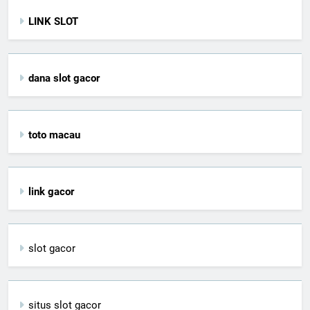
LINK SLOT
dana slot gacor
toto macau
link gacor
slot gacor
situs slot gacor