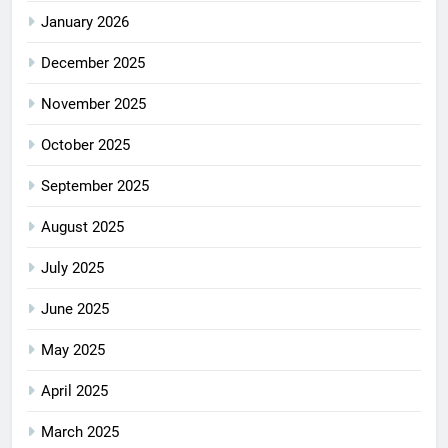
January 2026
December 2025
November 2025
October 2025
September 2025
August 2025
July 2025
June 2025
May 2025
April 2025
March 2025