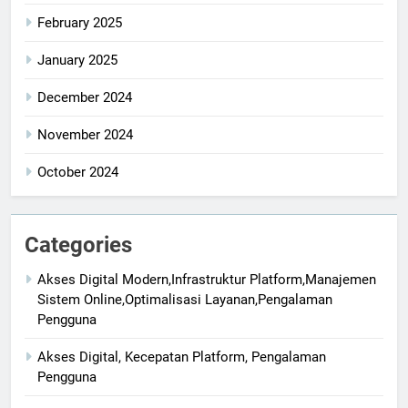
February 2025
January 2025
December 2024
November 2024
October 2024
Categories
Akses Digital Modern,Infrastruktur Platform,Manajemen
Sistem Online,Optimalisasi Layanan,Pengalaman
Pengguna
Akses Digital, Kecepatan Platform, Pengalaman
Pengguna