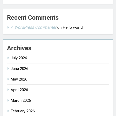
Recent Comments
A WordPress Commenter
on
Hello world!
Archives
July 2026
June 2026
May 2026
April 2026
March 2026
February 2026