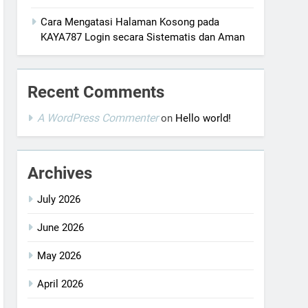
Cara Mengatasi Halaman Kosong pada
KAYA787 Login secara Sistematis dan Aman
Recent Comments
A WordPress Commenter
on
Hello world!
Archives
July 2026
June 2026
May 2026
April 2026