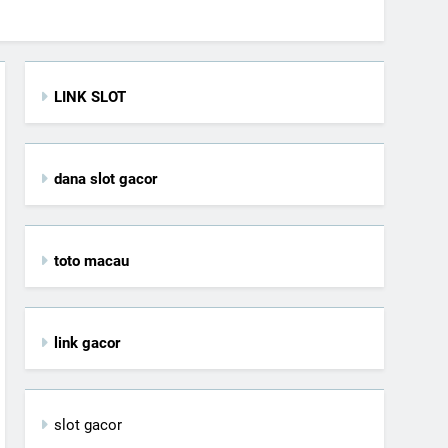
LINK SLOT
dana slot gacor
toto macau
link gacor
slot gacor