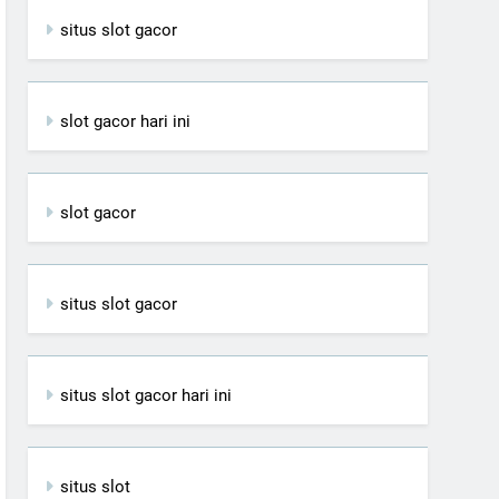
situs slot gacor
slot gacor hari ini
slot gacor
situs slot gacor
situs slot gacor hari ini
situs slot