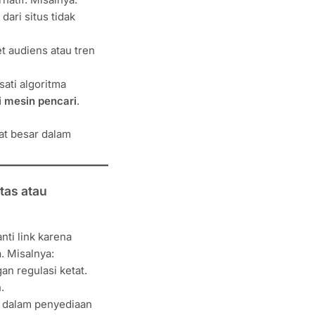
dari situs tidak
t audiens atau tren
ti algoritma
i mesin pencari
.
at besar dalam
tas atau
ti link karena
n
. Misalnya:
n regulasi ketat.
.
l dalam penyediaan