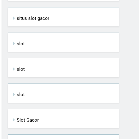
situs slot gacor
slot
slot
slot
Slot Gacor