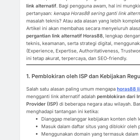
link alternatif
. Bagi pengguna awam, hal ini mungk
pertanyaan:
kenapa Horas88 sering ganti link altern
masalah teknis? Atau ada alasan yang lebih kompleks
Artikel ini akan membahas secara menyeluruh alasa
pergantian link alternatif Horas88
, lengkap denga
teknis, keamanan, serta strategi digital, mengguna
(Experience, Expertise, Authoritativeness, Trustwor
ini tetap akurat, terpercaya, dan SEO-friendly.
1. Pemblokiran oleh ISP dan Kebijakan Regu
Salah satu alasan paling umum mengapa
horas88 li
mengganti link alternatif adalah
pemblokiran dari I
Provider (ISP)
di beberapa negara atau wilayah. Ban
menghadapi tantangan ini ketika:
Dianggap melanggar kebijakan konten oleh l
Masuk dalam daftar situs yang diblokir oleh
Menggunakan domain yang termasuk dalam bl