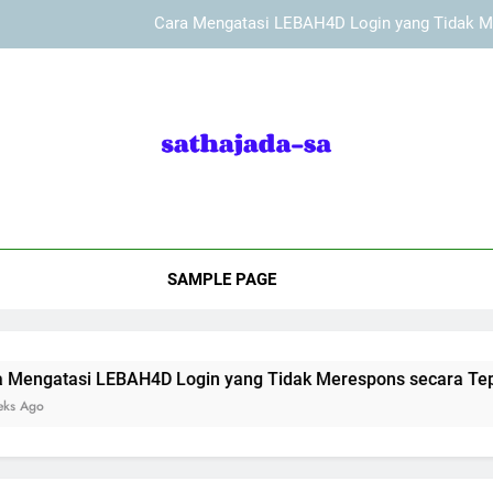
Cara Mengatasi LEBAH4D Login yang Tidak Me
Panduan Menghindar
Panduan Memperbaiki Tampila
EDWINSLOT Login dan Cara Menjaga P
hajada SA
Cara Mengatasi LEBAH4D Login yang Tidak Me
olusi Teknologi Terkini Dari Sathajada SA. Konsultan Profesion
Panduan Menghindar
SAMPLE PAGE
Panduan Memperbaiki Tampila
LEBAH4D Login yang Tidak Merespons secara Tepat dan Sist