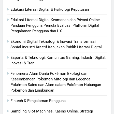
Edukasi Literasi Digital & Psikologi Keputusan
Edukasi Literasi Digital Keamanan dan Privasi Online
Panduan Pengguna Pemula Evaluasi Platform Digital
Pengalaman Pengguna dan UX
Ekonomi Digital Teknologi & Inovasi Transformasi
Sosial Industri Kreatif Kebijakan Publik Literasi Digital
Esports & Teknologi, Komunitas Gaming, Industri Digital,
Inovasi & Tren
Fenomena Alam Dunia Pokémon Ekologi dan
Keseimbangan Pokémon Mitologi dan Legenda
Pokémon Sains dan Alam dalam Pokémon Hubungan
Pokémon dan Lingkungan
Fintech & Pengalaman Pengguna
Gambling, Slot Machines, Kasino Online, Strategi