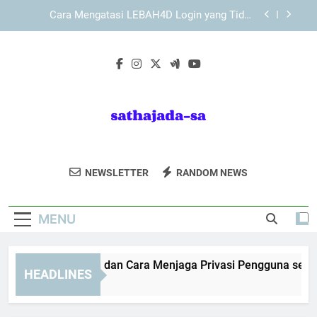
Skip
Panduan Menghindari Kesalahan Data saat Login
to
KAYA787
content
Panduan Memperbaiki Tampilan KAYA787 Login
yang Tidak Sempurna
EDWINSLOT Login dan Cara Menjaga Privasi
Pengguna secara Lebih Optimal
Cara Mengatasi LEBAH4D Login yang Tidak
Merespons secara Tepat dan Sistematis
Panduan Menghindari Kesalahan Data saat Login
KAYA787
Sathajada SA
Dapatkan Solusi Teknologi Terkini Dari
Panduan Memperbaiki Tampilan KAYA787 Login
NEWSLETTER
RANDOM NEWS
yang Tidak Sempurna
Sathajada SA. Konsultan Profesional Untuk
Transformasi Digital Bisnis Anda.
MENU
WINSLOT Login dan Cara Menjaga Privasi Pengguna secara L
HEADLINES
Weeks Ago