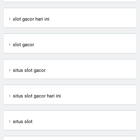
slot gacor hari ini
slot gacor
situs slot gacor
situs slot gacor hari ini
situs slot