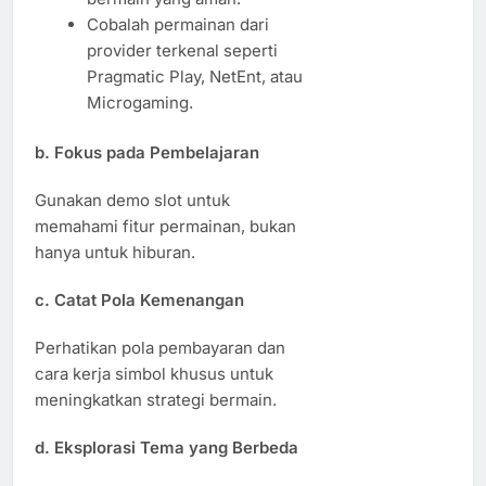
Cobalah permainan dari
provider terkenal seperti
Pragmatic Play, NetEnt, atau
Microgaming.
b. Fokus pada Pembelajaran
Gunakan demo slot untuk
memahami fitur permainan, bukan
hanya untuk hiburan.
c. Catat Pola Kemenangan
Perhatikan pola pembayaran dan
cara kerja simbol khusus untuk
meningkatkan strategi bermain.
d. Eksplorasi Tema yang Berbeda