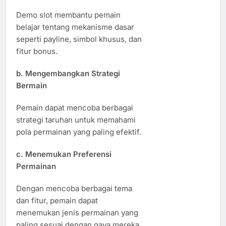
Demo slot membantu pemain
belajar tentang mekanisme dasar
seperti payline, simbol khusus, dan
fitur bonus.
b. Mengembangkan Strategi
Bermain
Pemain dapat mencoba berbagai
strategi taruhan untuk memahami
pola permainan yang paling efektif.
c. Menemukan Preferensi
Permainan
Dengan mencoba berbagai tema
dan fitur, pemain dapat
menemukan jenis permainan yang
paling sesuai dengan gaya mereka.