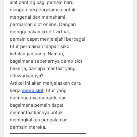
alat penting bagi pemain baru
maupun berpengalaman untuk
mengenal dan memahami
permainan slot online. Dengan
menggunakan kredit virtual,
pemain dapat menjelajahi berbagai
fitur permainan tanpa risiko
kehilangan uang. Namun,
bagaimana sebenarnya demo slot
bekerja, dan apa manfaat yang
ditawarkannya?
Artikel ini akan menjelaskan cara
kerja
demo slot
, fitur yang
membuatnya menarik, dan
bagaimana pemain dapat
memanfaatkannya untuk
meningkatkan pengalaman
bermain mereka.