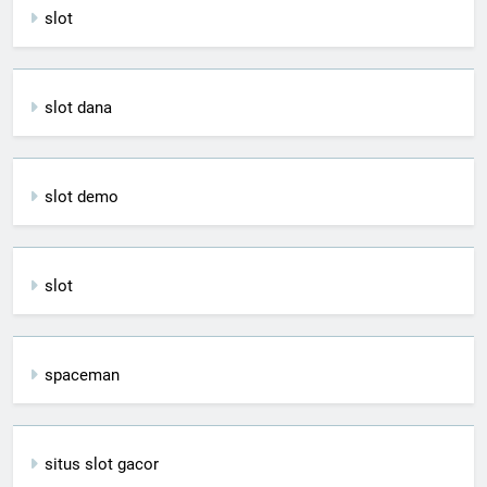
slot
slot dana
slot demo
slot
spaceman
situs slot gacor