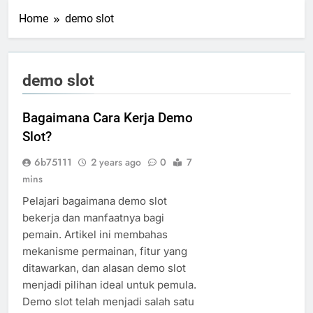
Home
demo slot
demo slot
Bagaimana Cara Kerja Demo
Slot?
6b75111
2 years ago
0
7
mins
Pelajari bagaimana demo slot
bekerja dan manfaatnya bagi
pemain. Artikel ini membahas
mekanisme permainan, fitur yang
ditawarkan, dan alasan demo slot
menjadi pilihan ideal untuk pemula.
Demo slot telah menjadi salah satu