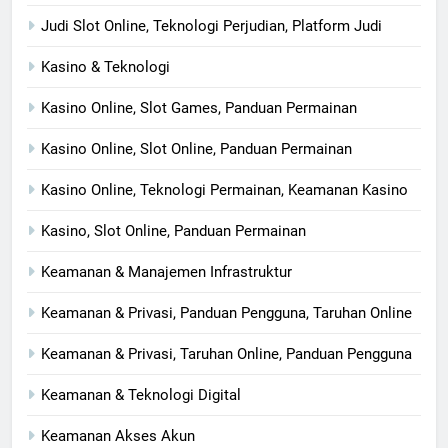
Judi Slot Online, Teknologi Perjudian, Platform Judi
Kasino & Teknologi
Kasino Online, Slot Games, Panduan Permainan
Kasino Online, Slot Online, Panduan Permainan
Kasino Online, Teknologi Permainan, Keamanan Kasino
Kasino, Slot Online, Panduan Permainan
Keamanan & Manajemen Infrastruktur
Keamanan & Privasi, Panduan Pengguna, Taruhan Online
Keamanan & Privasi, Taruhan Online, Panduan Pengguna
Keamanan & Teknologi Digital
Keamanan Akses Akun