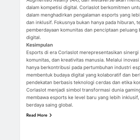
dalam kompetisi digital. Corlaslot berkomitmen unt
dalam menghadirkan pengalaman esports yang lebih r
dan inklusif. Fokusnya bukan hanya pada hiburan, t
pemberdayaan komunitas dan penciptaan peluang 
digital.
Kesimpulan
Esports di era Corlaslot merepresentasikan sinergi 
komunitas, dan kreativitas manusia. Melalui inovasi d
hanya berkontribusi pada pertumbuhan industri espo
membentuk budaya digital yang kolaboratif dan be
pendekatan berbasis teknologi cerdas dan etika ko
Corlaslot menjadi simbol transformasi dunia gami
membawa esports ke level baru yang lebih inklusif,
berdaya saing global.
Read More