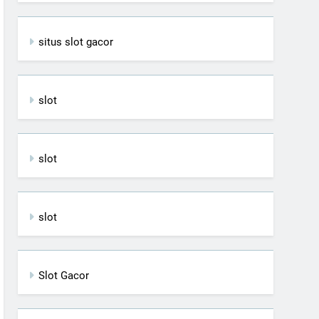
situs slot gacor
slot
slot
slot
Slot Gacor