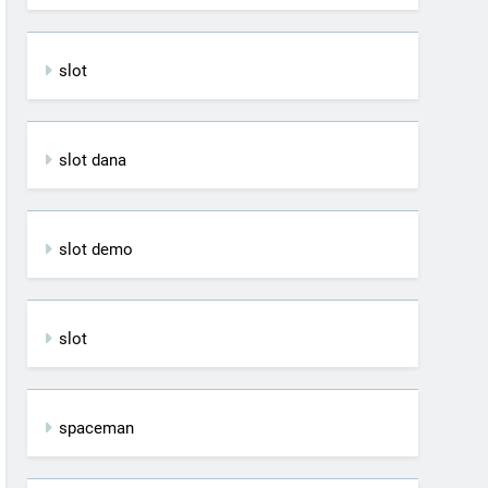
slot
slot dana
slot demo
slot
spaceman