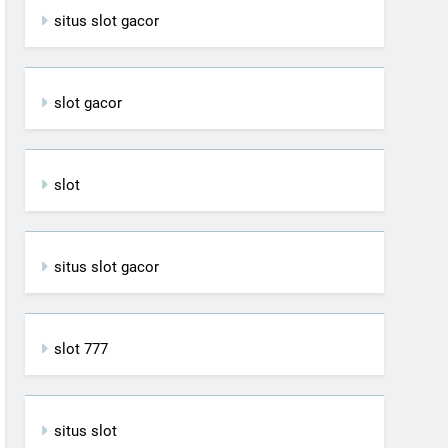
situs slot gacor
slot gacor
slot
situs slot gacor
slot 777
situs slot