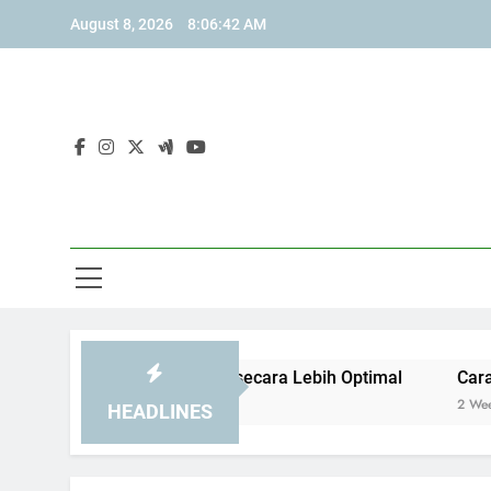
Skip
August 8, 2026
8:06:43 AM
to
content
Sat
Dapatkan S
rivasi Pengguna secara Lebih Optimal
Cara Mengatasi 
2 Weeks Ago
HEADLINES