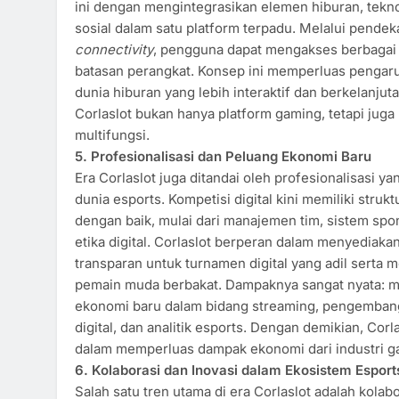
ini dengan mengintegrasikan elemen hiburan, teknol
sosial dalam satu platform terpadu. Melalui pende
connectivity
, pengguna dapat mengakses berbagai f
batasan perangkat. Konsep ini memperluas pengar
dunia hiburan yang lebih interaktif dan berkelanjut
Corlaslot bukan hanya platform gaming, tetapi juga 
multifungsi.
5. Profesionalisasi dan Peluang Ekonomi Baru
Era Corlaslot juga ditandai oleh profesionalisasi y
dunia esports. Kompetisi digital kini memiliki strukt
dengan baik, mulai dari manajemen tim, sistem spon
etika digital. Corlaslot berperan dalam menyediak
transparan untuk turnamen digital yang adil serta 
pemain muda berbakat. Dampaknya sangat nyata: 
ekonomi baru dalam bidang streaming, pengemban
digital, dan analitik esports. Dengan demikian, Corla
dalam memperluas dampak ekonomi dari industri g
6. Kolaborasi dan Inovasi dalam Ekosistem Esport
Salah satu tren utama di era Corlaslot adalah kolabor