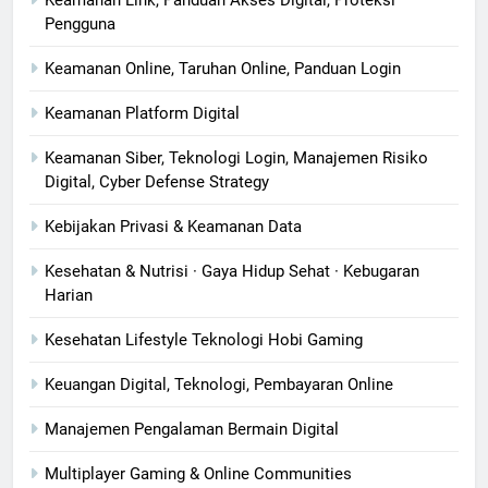
Keamanan Link, Panduan Akses Digital, Proteksi
Pengguna
Keamanan Online, Taruhan Online, Panduan Login
Keamanan Platform Digital
Keamanan Siber, Teknologi Login, Manajemen Risiko
Digital, Cyber Defense Strategy
Kebijakan Privasi & Keamanan Data
Kesehatan & Nutrisi · Gaya Hidup Sehat · Kebugaran
Harian
Kesehatan Lifestyle Teknologi Hobi Gaming
Keuangan Digital, Teknologi, Pembayaran Online
Manajemen Pengalaman Bermain Digital
Multiplayer Gaming & Online Communities