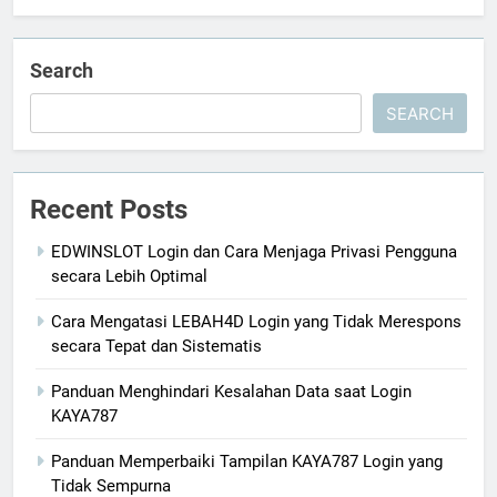
Search
SEARCH
Recent Posts
EDWINSLOT Login dan Cara Menjaga Privasi Pengguna
secara Lebih Optimal
Cara Mengatasi LEBAH4D Login yang Tidak Merespons
secara Tepat dan Sistematis
Panduan Menghindari Kesalahan Data saat Login
KAYA787
Panduan Memperbaiki Tampilan KAYA787 Login yang
Tidak Sempurna