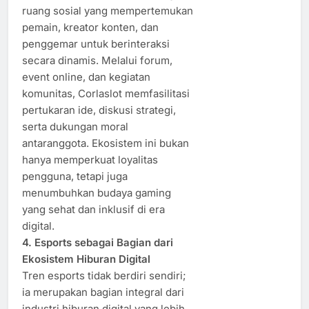
ruang sosial yang mempertemukan
pemain, kreator konten, dan
penggemar untuk berinteraksi
secara dinamis. Melalui forum,
event online, dan kegiatan
komunitas, Corlaslot memfasilitasi
pertukaran ide, diskusi strategi,
serta dukungan moral
antaranggota. Ekosistem ini bukan
hanya memperkuat loyalitas
pengguna, tetapi juga
menumbuhkan budaya gaming
yang sehat dan inklusif di era
digital.
4. Esports sebagai Bagian dari
Ekosistem Hiburan Digital
Tren esports tidak berdiri sendiri;
ia merupakan bagian integral dari
industri hiburan digital yang lebih