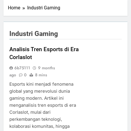
Home
Industri Gaming
Industri Gaming
Analisis Tren Esports di Era
Corlaslot
6b75111
9 months
ago
0
8 mins
Esports kini menjadi fenomena
global yang merevolusi dunia
gaming modern. Artikel ini
menganalisis tren esports di era
Corlaslot, mulai dari
perkembangan teknologi,
kolaborasi komunitas, hingga