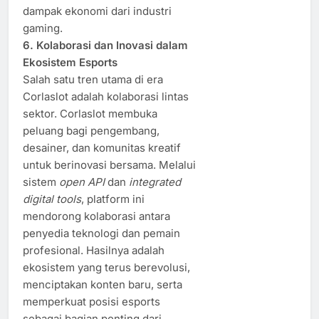
dampak ekonomi dari industri
gaming.
6. Kolaborasi dan Inovasi dalam
Ekosistem Esports
Salah satu tren utama di era
Corlaslot adalah kolaborasi lintas
sektor. Corlaslot membuka
peluang bagi pengembang,
desainer, dan komunitas kreatif
untuk berinovasi bersama. Melalui
sistem
open API
dan
integrated
digital tools
, platform ini
mendorong kolaborasi antara
penyedia teknologi dan pemain
profesional. Hasilnya adalah
ekosistem yang terus berevolusi,
menciptakan konten baru, serta
memperkuat posisi esports
sebagai bagian penting dari