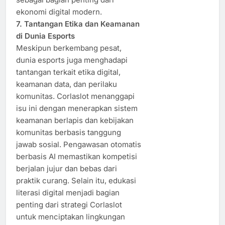
ekonomi digital modern.
7. Tantangan Etika dan Keamanan
di Dunia Esports
Meskipun berkembang pesat,
dunia esports juga menghadapi
tantangan terkait etika digital,
keamanan data, dan perilaku
komunitas. Corlaslot menanggapi
isu ini dengan menerapkan sistem
keamanan berlapis dan kebijakan
komunitas berbasis tanggung
jawab sosial. Pengawasan otomatis
berbasis AI memastikan kompetisi
berjalan jujur dan bebas dari
praktik curang. Selain itu, edukasi
literasi digital menjadi bagian
penting dari strategi Corlaslot
untuk menciptakan lingkungan