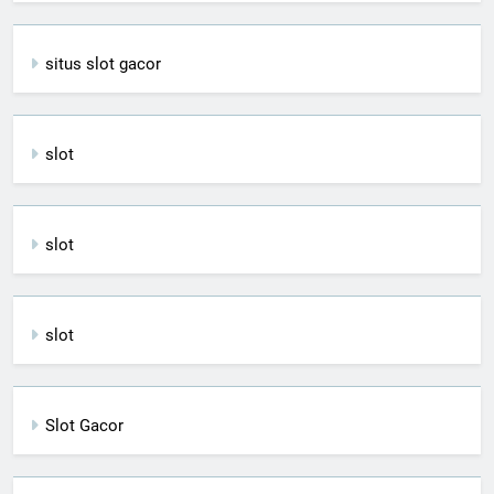
situs slot gacor
slot
slot
slot
Slot Gacor