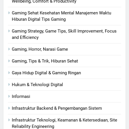
Wellbeing, Comfort & Productivity
Gaming Sehat Kesehatan Mental Manajemen Waktu
Hiburan Digital Tips Gaming
Gaming Strategy, Game Tips, Skill Improvement, Focus
and Efficiency
Gaming, Horror, Narasi Game
Gaming, Tips & Trik, Hiburan Sehat
Gaya Hidup Digital & Gaming Ringan
Hukum & Teknologi Digital
Informasi
Infrastruktur Backend & Pengembangan Sistem
Infrastruktur Teknologi, Keamanan & Ketersediaan, Site
Reliability Engineering