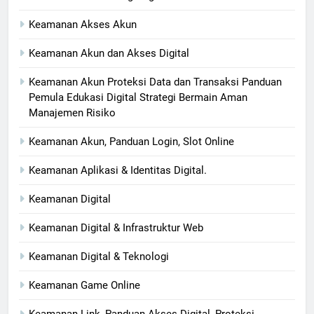
Keamanan Akses Akun
Keamanan Akun dan Akses Digital
Keamanan Akun Proteksi Data dan Transaksi Panduan
Pemula Edukasi Digital Strategi Bermain Aman
Manajemen Risiko
Keamanan Akun, Panduan Login, Slot Online
Keamanan Aplikasi & Identitas Digital.
Keamanan Digital
Keamanan Digital & Infrastruktur Web
Keamanan Digital & Teknologi
Keamanan Game Online