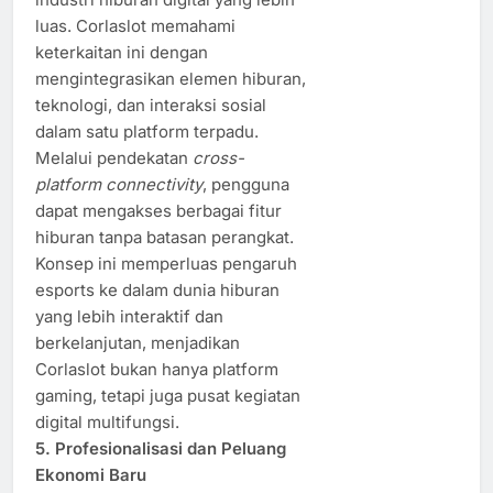
luas. Corlaslot memahami
keterkaitan ini dengan
mengintegrasikan elemen hiburan,
teknologi, dan interaksi sosial
dalam satu platform terpadu.
Melalui pendekatan
cross-
platform connectivity
, pengguna
dapat mengakses berbagai fitur
hiburan tanpa batasan perangkat.
Konsep ini memperluas pengaruh
esports ke dalam dunia hiburan
yang lebih interaktif dan
berkelanjutan, menjadikan
Corlaslot bukan hanya platform
gaming, tetapi juga pusat kegiatan
digital multifungsi.
5. Profesionalisasi dan Peluang
Ekonomi Baru