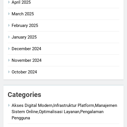
April 2025
March 2025
February 2025
January 2025
December 2024
November 2024
October 2024
Categories
Akses Digital Modern,Infrastruktur Platform,Manajemen
Sistem Online,Optimalisasi Layanan,Pengalaman
Pengguna