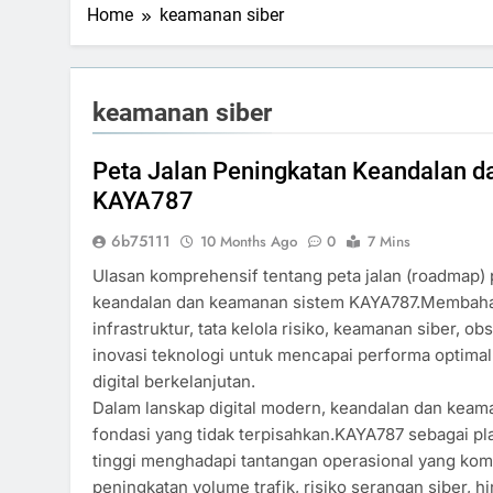
Home
keamanan siber
keamanan siber
Peta Jalan Peningkatan Keandalan 
KAYA787
6b75111
10 Months Ago
0
7 Mins
Ulasan komprehensif tentang peta jalan (roadmap)
keandalan dan keamanan sistem KAYA787.Membahas
infrastruktur, tata kelola risiko, keamanan siber, obs
inovasi teknologi untuk mencapai performa optima
digital berkelanjutan.
Dalam lanskap digital modern, keandalan dan keam
fondasi yang tidak terpisahkan.KAYA787 sebagai pl
tinggi menghadapi tantangan operasional yang ko
peningkatan volume trafik, risiko serangan siber, 