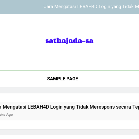
Cara Mengatasi LEBAH4D Login yang Tidak Me
Panduan Menghindar
Panduan Memperbaiki Tampila
EDWINSLOT Login dan Cara Menjaga P
hajada SA
Cara Mengatasi LEBAH4D Login yang Tidak Me
olusi Teknologi Terkini Dari Sathajada SA. Konsultan Profesion
Panduan Menghindar
SAMPLE PAGE
Panduan Memperbaiki Tampila
LEBAH4D Login yang Tidak Merespons secara Tepat dan Siste