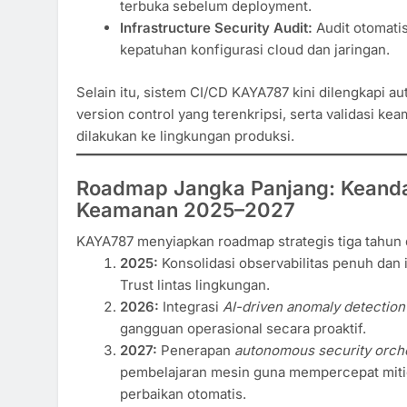
terbuka sebelum deployment.
Infrastructure Security Audit:
Audit otomati
kepatuhan konfigurasi cloud dan jaringan.
Selain itu, sistem CI/CD KAYA787 kini dilengkapi au
version control yang terenkripsi, serta validasi ke
dilakukan ke lingkungan produksi.
Roadmap Jangka Panjang: Keand
Keamanan 2025–2027
KAYA787 menyiapkan roadmap strategis tiga tahun
2025:
Konsolidasi observabilitas penuh dan
Trust lintas lingkungan.
2026:
Integrasi
AI-driven anomaly detection
gangguan operasional secara proaktif.
2027:
Penerapan
autonomous security orche
pembelajaran mesin guna mempercepat miti
perbaikan otomatis.