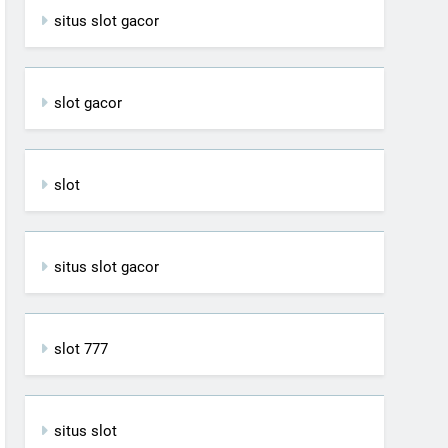
situs slot gacor
slot gacor
slot
situs slot gacor
slot 777
situs slot