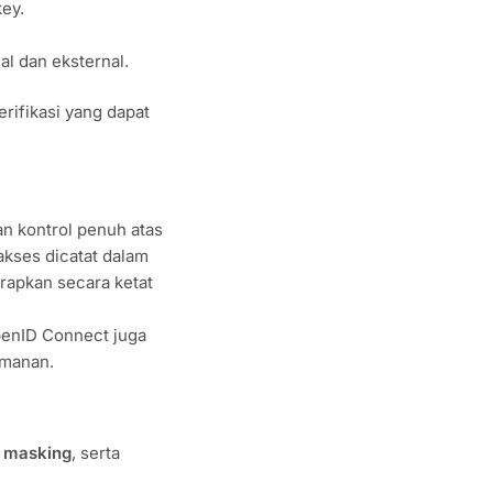
ey.
al dan eksternal.
rifikasi yang dapat
n kontrol penuh atas
akses dicatat dalam
erapkan secara ketat
enID Connect juga
amanan.
 masking
, serta