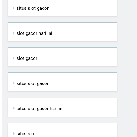
situs slot gacor
slot gacor hari ini
slot gacor
situs slot gacor
situs slot gacor hari ini
situs slot