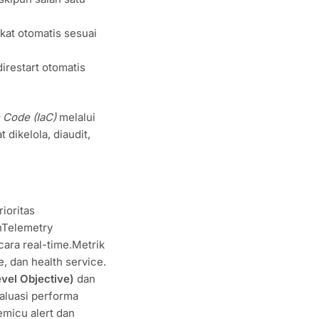
kat otomatis sesuai
irestart otomatis
s Code (IaC)
melalui
 dikelola, diaudit,
rioritas
nTelemetry
cara real-time.Metrik
e, dan health service.
vel Objective)
dan
luasi performa
emicu alert dan