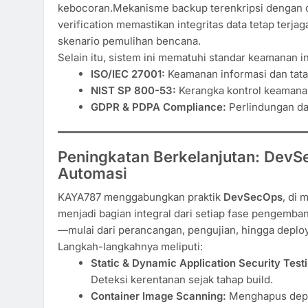
kebocoran.Mekanisme backup terenkripsi dengan
verification memastikan integritas data tetap terja
skenario pemulihan bencana.
Selain itu, sistem ini mematuhi standar keamanan in
ISO/IEC 27001:
Keamanan informasi dan tata k
NIST SP 800-53:
Kerangka kontrol keamanan
GDPR & PDPA Compliance:
Perlindungan da
Peningkatan Berkelanjutan: Dev
Automasi
KAYA787 menggabungkan praktik
DevSecOps
, di
menjadi bagian integral dari setiap fase pengemba
—mulai dari perancangan, pengujian, hingga deplo
Langkah-langkahnya meliputi:
Static & Dynamic Application Security Tes
Deteksi kerentanan sejak tahap build.
Container Image Scanning:
Menghapus dep