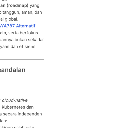
alan (roadmap)
yang
ap tangguh, aman, dan
l global.
YA787 Alternatif
ta, serta berfokus
juannya bukan sekadar
yaan dan efisiensi
eandalan
r
cloud-native
n Kubernetes dan
a secara independen
lah:
skipun salah satu