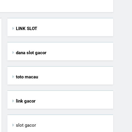
LINK SLOT
dana slot gacor
toto macau
link gacor
slot gacor