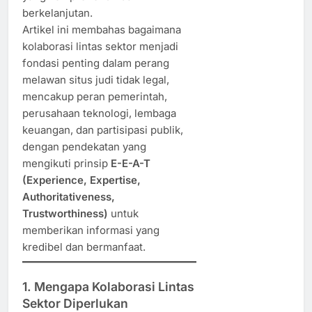
berkelanjutan.
Artikel ini membahas bagaimana
kolaborasi lintas sektor menjadi
fondasi penting dalam perang
melawan situs judi tidak legal,
mencakup peran pemerintah,
perusahaan teknologi, lembaga
keuangan, dan partisipasi publik,
dengan pendekatan yang
mengikuti prinsip
E-E-A-T
(Experience, Expertise,
Authoritativeness,
Trustworthiness)
untuk
memberikan informasi yang
kredibel dan bermanfaat.
1. Mengapa Kolaborasi Lintas
Sektor Diperlukan