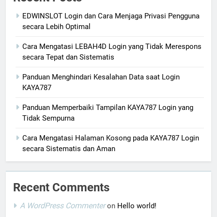
EDWINSLOT Login dan Cara Menjaga Privasi Pengguna
secara Lebih Optimal
Cara Mengatasi LEBAH4D Login yang Tidak Merespons
secara Tepat dan Sistematis
Panduan Menghindari Kesalahan Data saat Login
KAYA787
Panduan Memperbaiki Tampilan KAYA787 Login yang
Tidak Sempurna
Cara Mengatasi Halaman Kosong pada KAYA787 Login
secara Sistematis dan Aman
Recent Comments
A WordPress Commenter
on
Hello world!