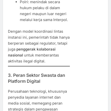
Polri: menindak secara
hukum pelaku di dalam
negeri maupun luar negeri
melalui kerja sama Interpol.
Dengan model koordinasi lintas
instansi ini, pemerintah tidak hanya
berperan sebagai regulator, tetapi
juga
penggerak kolaborasi
nasional
untuk memberantas
aktivitas ilegal digital.
3. Peran Sektor Swasta dan
Platform Digital
Perusahaan teknologi, khususnya
penyedia layanan internet dan
media sosial, memegang peran
strategis dalam pengawasan