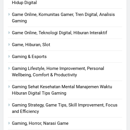
Hidup Digital
Game Online, Komunitas Gamer, Tren Digital, Analisis
Gaming
Game Online, Teknologi Digital, Hiburan Interaktif
Game, Hiburan, Slot
Gaming & Esports
Gaming Lifestyle, Home Improvement, Personal
Wellbeing, Comfort & Productivity
Gaming Sehat Kesehatan Mental Manajemen Waktu
Hiburan Digital Tips Gaming
Gaming Strategy, Game Tips, Skill Improvement, Focus
and Efficiency
Gaming, Horror, Narasi Game