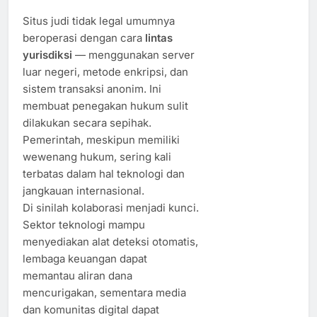
Situs judi tidak legal umumnya
beroperasi dengan cara
lintas
yurisdiksi
— menggunakan server
luar negeri, metode enkripsi, dan
sistem transaksi anonim. Ini
membuat penegakan hukum sulit
dilakukan secara sepihak.
Pemerintah, meskipun memiliki
wewenang hukum, sering kali
terbatas dalam hal teknologi dan
jangkauan internasional.
Di sinilah kolaborasi menjadi kunci.
Sektor teknologi mampu
menyediakan alat deteksi otomatis,
lembaga keuangan dapat
memantau aliran dana
mencurigakan, sementara media
dan komunitas digital dapat