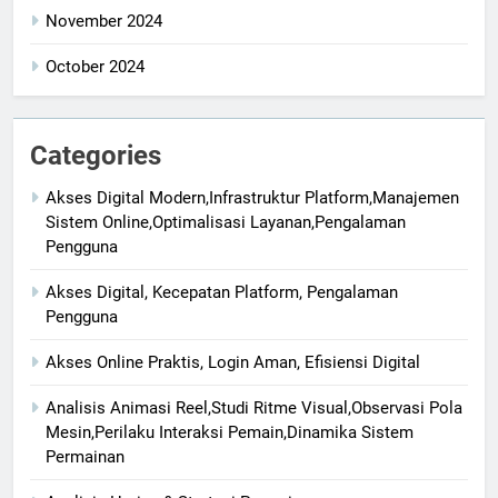
November 2024
October 2024
Categories
Akses Digital Modern,Infrastruktur Platform,Manajemen
Sistem Online,Optimalisasi Layanan,Pengalaman
Pengguna
Akses Digital, Kecepatan Platform, Pengalaman
Pengguna
Akses Online Praktis, Login Aman, Efisiensi Digital
Analisis Animasi Reel,Studi Ritme Visual,Observasi Pola
Mesin,Perilaku Interaksi Pemain,Dinamika Sistem
Permainan