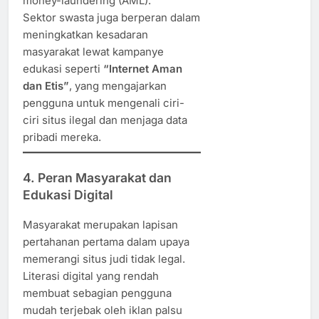
money-laundering (AML).
Sektor swasta juga berperan dalam
meningkatkan kesadaran
masyarakat lewat kampanye
edukasi seperti
“Internet Aman
dan Etis”
, yang mengajarkan
pengguna untuk mengenali ciri-
ciri situs ilegal dan menjaga data
pribadi mereka.
4. Peran Masyarakat dan
Edukasi Digital
Masyarakat merupakan lapisan
pertahanan pertama dalam upaya
memerangi situs judi tidak legal.
Literasi digital yang rendah
membuat sebagian pengguna
mudah terjebak oleh iklan palsu