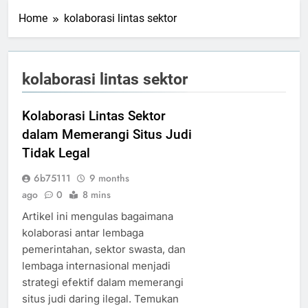
Home
kolaborasi lintas sektor
kolaborasi lintas sektor
Kolaborasi Lintas Sektor
dalam Memerangi Situs Judi
Tidak Legal
6b75111
9 months
ago
0
8 mins
Artikel ini mengulas bagaimana
kolaborasi antar lembaga
pemerintahan, sektor swasta, dan
lembaga internasional menjadi
strategi efektif dalam memerangi
situs judi daring ilegal. Temukan