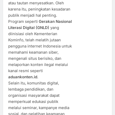
atau tautan menyesatkan. Oleh
karena itu, peningkatan kesadaran
publik menjadi hal penting.
Program seperti
Gerakan Nasional
Literasi Digital (GNLD)
yang
diinisiasi oleh Kementerian
Kominfo, telah melatih jutaan
pengguna internet Indonesia untuk
memahami keamanan siber,
mengenali situs berisiko, dan
melaporkan konten ilegal melalui
kanal resmi seperti
aduankonten.id
.
Selain itu, komunitas digital,
lembaga pendidikan, dan
organisasi masyarakat dapat
memperkuat edukasi publik
melalui seminar, kampanye media
sosial, dan pelatihan keamanan