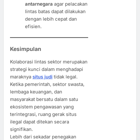
antarnegara
agar pelacakan
lintas batas dapat dilakukan
dengan lebih cepat dan
efisien.
Kesimpulan
Kolaborasi lintas sektor merupakan
strategi kunci dalam menghadapi
maraknya
situs judi
tidak legal.
Ketika pemerintah, sektor swasta,
lembaga keuangan, dan
masyarakat bersatu dalam satu
ekosistem pengawasan yang
terintegrasi, ruang gerak situs
ilegal dapat ditekan secara
signifikan.
Lebih dari sekadar penegakan