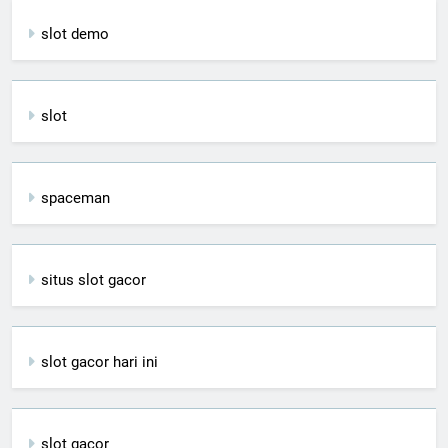
slot demo
slot
spaceman
situs slot gacor
slot gacor hari ini
slot gacor