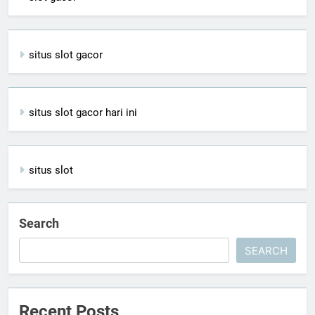
situs slot gacor
situs slot gacor hari ini
situs slot
Search
SEARCH
Recent Posts