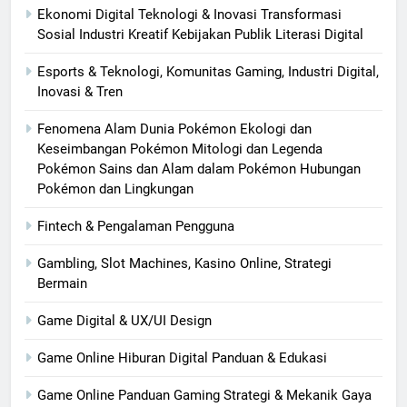
Ekonomi Digital Teknologi & Inovasi Transformasi
Sosial Industri Kreatif Kebijakan Publik Literasi Digital
Esports & Teknologi, Komunitas Gaming, Industri Digital,
Inovasi & Tren
Fenomena Alam Dunia Pokémon Ekologi dan
Keseimbangan Pokémon Mitologi dan Legenda
Pokémon Sains dan Alam dalam Pokémon Hubungan
Pokémon dan Lingkungan
Fintech & Pengalaman Pengguna
Gambling, Slot Machines, Kasino Online, Strategi
Bermain
Game Digital & UX/UI Design
Game Online Hiburan Digital Panduan & Edukasi
Game Online Panduan Gaming Strategi & Mekanik Gaya