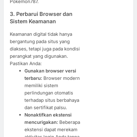
Pokemon787.
3. Perbarui Browser dan
Sistem Keamanan
Keamanan digital tidak hanya
bergantung pada situs yang
diakses, tetapi juga pada kondisi
perangkat yang digunakan.
Pastikan Anda:
Gunakan browser versi
terbaru:
Browser modern
memiliki sistem
perlindungan otomatis
terhadap situs berbahaya
dan sertifikat palsu.
Nonaktifkan ekstensi
mencurigakan:
Beberapa
ekstensi dapat merekam
aktivitas login Anda tanpa