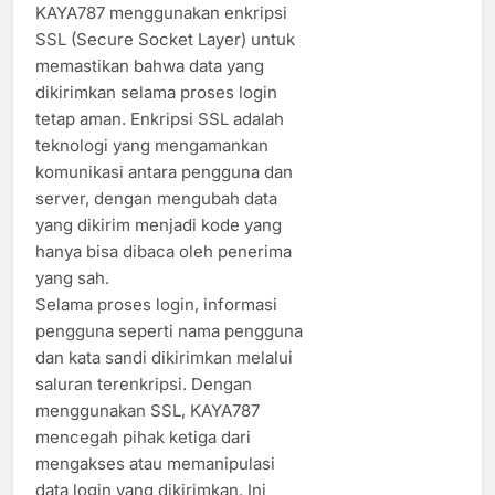
KAYA787 menggunakan enkripsi
SSL (Secure Socket Layer) untuk
memastikan bahwa data yang
dikirimkan selama proses login
tetap aman. Enkripsi SSL adalah
teknologi yang mengamankan
komunikasi antara pengguna dan
server, dengan mengubah data
yang dikirim menjadi kode yang
hanya bisa dibaca oleh penerima
yang sah.
Selama proses login, informasi
pengguna seperti nama pengguna
dan kata sandi dikirimkan melalui
saluran terenkripsi. Dengan
menggunakan SSL, KAYA787
mencegah pihak ketiga dari
mengakses atau memanipulasi
data login yang dikirimkan. Ini