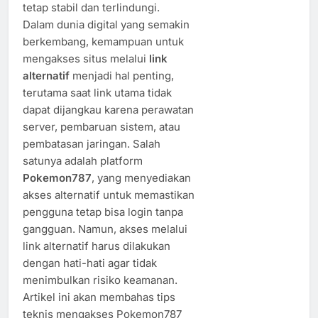
tetap stabil dan terlindungi.
Dalam dunia digital yang semakin
berkembang, kemampuan untuk
mengakses situs melalui
link
alternatif
menjadi hal penting,
terutama saat link utama tidak
dapat dijangkau karena perawatan
server, pembaruan sistem, atau
pembatasan jaringan. Salah
satunya adalah platform
Pokemon787
, yang menyediakan
akses alternatif untuk memastikan
pengguna tetap bisa login tanpa
gangguan. Namun, akses melalui
link alternatif harus dilakukan
dengan hati-hati agar tidak
menimbulkan risiko keamanan.
Artikel ini akan membahas tips
teknis mengakses Pokemon787