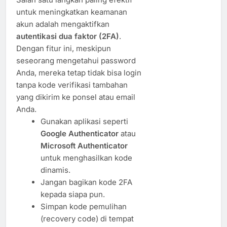
untuk meningkatkan keamanan
akun adalah mengaktifkan
autentikasi dua faktor (2FA)
.
Dengan fitur ini, meskipun
seseorang mengetahui password
Anda, mereka tetap tidak bisa login
tanpa kode verifikasi tambahan
yang dikirim ke ponsel atau email
Anda.
Gunakan aplikasi seperti
Google Authenticator
atau
Microsoft Authenticator
untuk menghasilkan kode
dinamis.
Jangan bagikan kode 2FA
kepada siapa pun.
Simpan kode pemulihan
(recovery code) di tempat