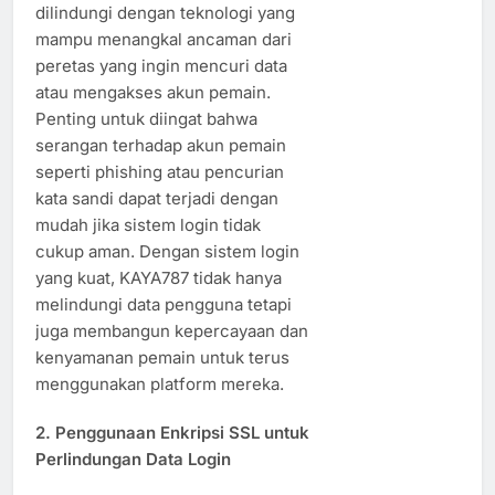
dilindungi dengan teknologi yang
mampu menangkal ancaman dari
peretas yang ingin mencuri data
atau mengakses akun pemain.
Penting untuk diingat bahwa
serangan terhadap akun pemain
seperti phishing atau pencurian
kata sandi dapat terjadi dengan
mudah jika sistem login tidak
cukup aman. Dengan sistem login
yang kuat, KAYA787 tidak hanya
melindungi data pengguna tetapi
juga membangun kepercayaan dan
kenyamanan pemain untuk terus
menggunakan platform mereka.
2.
Penggunaan Enkripsi SSL untuk
Perlindungan Data Login