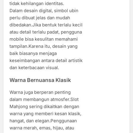
tidak kehilangan identitas.
Dalam desain digital, simbol ubin
perlu dibuat jelas dan mudah
dibedakan.Jika bentuk terlalu kecil
atau detail terlalu padat, pengguna
mobile bisa kesulitan memahami
tampilan.Karena itu, desain yang
baik biasanya menjaga
keseimbangan antara detail artistik
dan keterbacaan visual.
Warna Bernuansa Klasik
Warna juga berperan penting
dalam membangun atmosfer.Slot
Mahjong sering dikaitkan dengan
warna yang memberi kesan klasik,
hangat, dan elegan.Penggunaan
warna merah, emas, hijau, atau