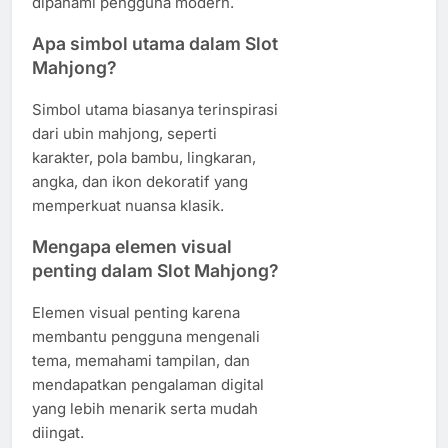
dipahami pengguna modern.
Apa simbol utama dalam Slot
Mahjong?
Simbol utama biasanya terinspirasi
dari ubin mahjong, seperti
karakter, pola bambu, lingkaran,
angka, dan ikon dekoratif yang
memperkuat nuansa klasik.
Mengapa elemen visual
penting dalam Slot Mahjong?
Elemen visual penting karena
membantu pengguna mengenali
tema, memahami tampilan, dan
mendapatkan pengalaman digital
yang lebih menarik serta mudah
diingat.