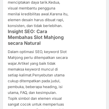
menciptakan daya tarik.Kedua,
visual membantu pengguna
menilai kredibilitas awal.Karena itu,
elemen desain harus dibuat rapi,
konsisten, dan tidak berlebihan.
Insight SEO: Cara
Membahas Slot Mahjong
secara Natural
Dalam optimasi SEO, keyword Slot
Mahjong perlu ditempatkan secara
wajar.Artikel yang baik tidak
memaksa keyword muncul di
setiap kalimat.Penyebutan utama
cukup ditempatkan pada judul,
pembuka, beberapa heading, isi
utama, FAQ, dan kesimpulan.
Topik simbol dan elemen visual
sangat cocok untuk memperluas