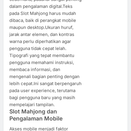
dalam pengalaman digital.Teks
pada Slot Mahjong harus mudah
dibaca, baik di perangkat mobile
maupun desktop.Ukuran huruf,
jarak antar elemen, dan kontras
warna perlu diperhatikan agar
pengguna tidak cepat lelah.
Tipografi yang tepat membantu
pengguna memahami instruksi,
membaca informasi, dan
mengenali bagian penting dengan
lebih cepat.Ini sangat berpengaruh
pada user experience, terutama
bagi pengguna baru yang masih
mempelajari tampilan.
Slot Mahjong dan
Pengalaman Mobile
Akses mobile menjadi faktor