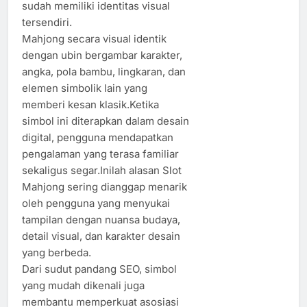
sudah memiliki identitas visual
tersendiri.
Mahjong secara visual identik
dengan ubin bergambar karakter,
angka, pola bambu, lingkaran, dan
elemen simbolik lain yang
memberi kesan klasik.Ketika
simbol ini diterapkan dalam desain
digital, pengguna mendapatkan
pengalaman yang terasa familiar
sekaligus segar.Inilah alasan Slot
Mahjong sering dianggap menarik
oleh pengguna yang menyukai
tampilan dengan nuansa budaya,
detail visual, dan karakter desain
yang berbeda.
Dari sudut pandang SEO, simbol
yang mudah dikenali juga
membantu memperkuat asosiasi