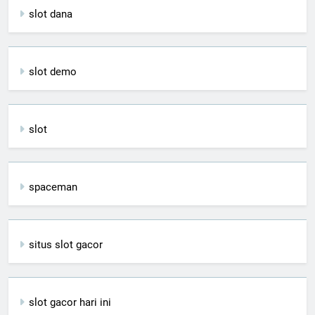
slot dana
slot demo
slot
spaceman
situs slot gacor
slot gacor hari ini