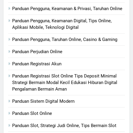
Panduan Pengguna, Keamanan & Privasi, Taruhan Online
Panduan Pengguna, Keamanan Digital, Tips Online,
Aplikasi Mobile, Teknologi Digital
Panduan Pengguna, Taruhan Online, Casino & Gaming
Panduan Perjudian Online
Panduan Registrasi Akun
Panduan Registrasi Slot Online Tips Deposit Minimal
Strategi Bermain Modal Kecil Edukasi Hiburan Digital
Pengalaman Bermain Aman
Panduan Sistem Digital Modern
Panduan Slot Online
Panduan Slot, Strategi Judi Online, Tips Bermain Slot