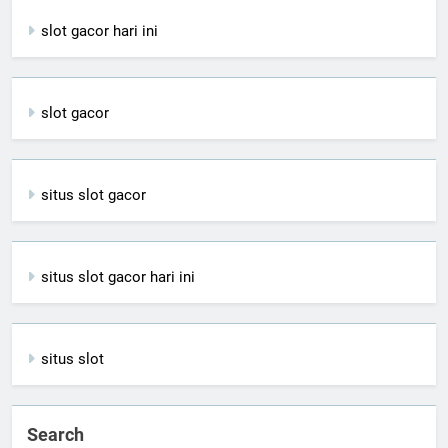
slot gacor hari ini
slot gacor
situs slot gacor
situs slot gacor hari ini
situs slot
Search