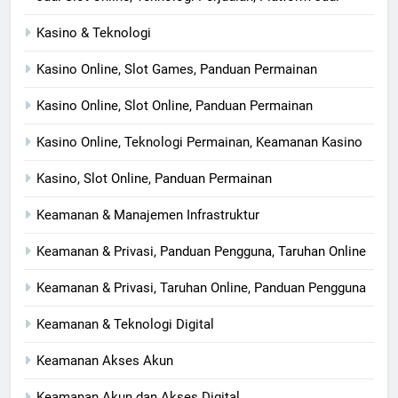
Kasino & Teknologi
Kasino Online, Slot Games, Panduan Permainan
Kasino Online, Slot Online, Panduan Permainan
Kasino Online, Teknologi Permainan, Keamanan Kasino
Kasino, Slot Online, Panduan Permainan
Keamanan & Manajemen Infrastruktur
Keamanan & Privasi, Panduan Pengguna, Taruhan Online
Keamanan & Privasi, Taruhan Online, Panduan Pengguna
Keamanan & Teknologi Digital
Keamanan Akses Akun
Keamanan Akun dan Akses Digital