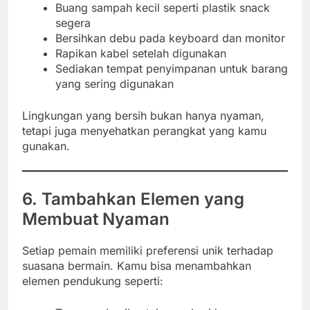
Buang sampah kecil seperti plastik snack
segera
Bersihkan debu pada keyboard dan monitor
Rapikan kabel setelah digunakan
Sediakan tempat penyimpanan untuk barang
yang sering digunakan
Lingkungan yang bersih bukan hanya nyaman,
tetapi juga menyehatkan perangkat yang kamu
gunakan.
6. Tambahkan Elemen yang
Membuat Nyaman
Setiap pemain memiliki preferensi unik terhadap
suasana bermain. Kamu bisa menambahkan
elemen pendukung seperti: