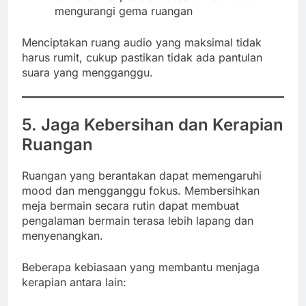
mengurangi gema ruangan
Menciptakan ruang audio yang maksimal tidak
harus rumit, cukup pastikan tidak ada pantulan
suara yang mengganggu.
5. Jaga Kebersihan dan Kerapian
Ruangan
Ruangan yang berantakan dapat memengaruhi
mood dan mengganggu fokus. Membersihkan
meja bermain secara rutin dapat membuat
pengalaman bermain terasa lebih lapang dan
menyenangkan.
Beberapa kebiasaan yang membantu menjaga
kerapian antara lain: