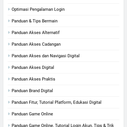
Optimasi Pengalaman Login
Panduan & Tips Bermain
Panduan Akses Alternatif
Panduan Akses Cadangan
Panduan Akses dan Navigasi Digital
Panduan Akses Digital
Panduan Akses Praktis
Panduan Brand Digital
Panduan Fitur, Tutorial Platform, Edukasi Digital
Panduan Game Online
Panduan Game Online, Tutorial Login Akun, Tips & Trik