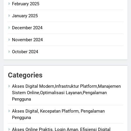
February 2025
January 2025
December 2024
November 2024
October 2024
Categories
Akses Digital Modern,Infrastruktur Platform,Manajemen
Sistem Online,Optimalisasi Layanan,Pengalaman
Pengguna
Akses Digital, Kecepatan Platform, Pengalaman
Pengguna
Akses Online Praktis, Login Aman, Efisiensi Digital