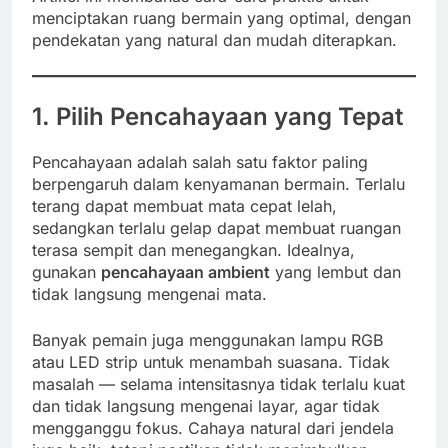
menciptakan ruang bermain yang optimal, dengan
pendekatan yang natural dan mudah diterapkan.
1. Pilih Pencahayaan yang Tepat
Pencahayaan adalah salah satu faktor paling
berpengaruh dalam kenyamanan bermain. Terlalu
terang dapat membuat mata cepat lelah,
sedangkan terlalu gelap dapat membuat ruangan
terasa sempit dan menegangkan. Idealnya,
gunakan
pencahayaan ambient
yang lembut dan
tidak langsung mengenai mata.
Banyak pemain juga menggunakan lampu RGB
atau LED strip untuk menambah suasana. Tidak
masalah — selama intensitasnya tidak terlalu kuat
dan tidak langsung mengenai layar, agar tidak
mengganggu fokus. Cahaya natural dari jendela