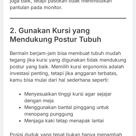
juga baik, tetapi pastikan tidak menimbulkan
pantulan pada monitor.
2. Gunakan Kursi yang
Mendukung Postur Tubuh
Bermain berjam-jam bisa membuat tubuh mudah
tegang jika kursi yang digunakan tidak mendukung
postur yang baik. Memilih kursi ergonomis adalah
investasi penting, tetapi jika anggaran terbatas,
kamu bisa mulai dari hal sederhana seperti:
Menyesuaikan tinggi kursi agar sejajar
dengan meja
Menggunakan bantal pinggang untuk
menopang punggung
Menjaga kaki tetap menapak lantai
Posisi duduk yang tepat bukan hanya menambah