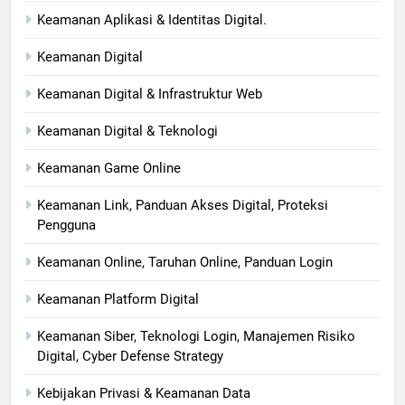
Keamanan Aplikasi & Identitas Digital.
Keamanan Digital
Keamanan Digital & Infrastruktur Web
Keamanan Digital & Teknologi
Keamanan Game Online
Keamanan Link, Panduan Akses Digital, Proteksi
Pengguna
Keamanan Online, Taruhan Online, Panduan Login
Keamanan Platform Digital
Keamanan Siber, Teknologi Login, Manajemen Risiko
Digital, Cyber Defense Strategy
Kebijakan Privasi & Keamanan Data