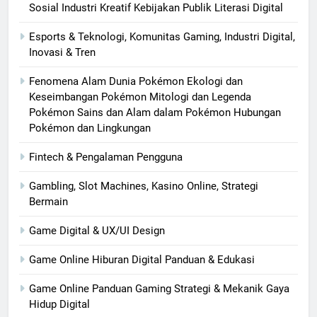
Sosial Industri Kreatif Kebijakan Publik Literasi Digital
Esports & Teknologi, Komunitas Gaming, Industri Digital,
Inovasi & Tren
Fenomena Alam Dunia Pokémon Ekologi dan
Keseimbangan Pokémon Mitologi dan Legenda
Pokémon Sains dan Alam dalam Pokémon Hubungan
Pokémon dan Lingkungan
Fintech & Pengalaman Pengguna
Gambling, Slot Machines, Kasino Online, Strategi
Bermain
Game Digital & UX/UI Design
Game Online Hiburan Digital Panduan & Edukasi
Game Online Panduan Gaming Strategi & Mekanik Gaya
Hidup Digital