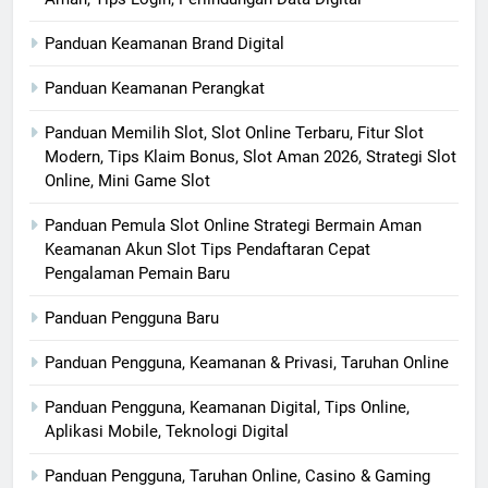
Panduan Keamanan Brand Digital
Panduan Keamanan Perangkat
Panduan Memilih Slot, Slot Online Terbaru, Fitur Slot
Modern, Tips Klaim Bonus, Slot Aman 2026, Strategi Slot
Online, Mini Game Slot
Panduan Pemula Slot Online Strategi Bermain Aman
Keamanan Akun Slot Tips Pendaftaran Cepat
Pengalaman Pemain Baru
Panduan Pengguna Baru
Panduan Pengguna, Keamanan & Privasi, Taruhan Online
Panduan Pengguna, Keamanan Digital, Tips Online,
Aplikasi Mobile, Teknologi Digital
Panduan Pengguna, Taruhan Online, Casino & Gaming