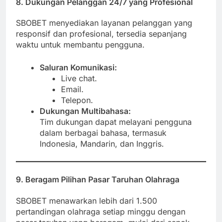
8.
Dukungan Pelanggan 24/7 yang Profesional
SBOBET menyediakan layanan pelanggan yang
responsif dan profesional, tersedia sepanjang
waktu untuk membantu pengguna.
Saluran Komunikasi:
Live chat.
Email.
Telepon.
Dukungan Multibahasa:
Tim dukungan dapat melayani pengguna
dalam berbagai bahasa, termasuk
Indonesia, Mandarin, dan Inggris.
9.
Beragam Pilihan Pasar Taruhan Olahraga
SBOBET menawarkan lebih dari 1.500
pertandingan olahraga setiap minggu dengan