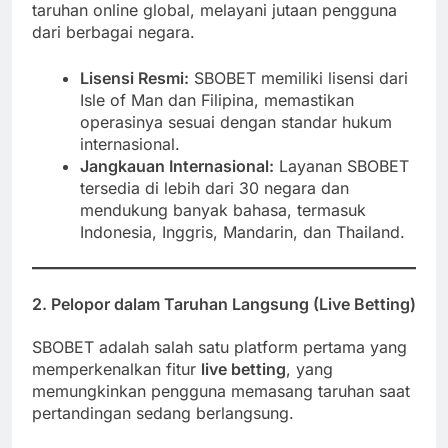
taruhan online global, melayani jutaan pengguna
dari berbagai negara.
Lisensi Resmi:
SBOBET memiliki lisensi dari
Isle of Man dan Filipina, memastikan
operasinya sesuai dengan standar hukum
internasional.
Jangkauan Internasional:
Layanan SBOBET
tersedia di lebih dari 30 negara dan
mendukung banyak bahasa, termasuk
Indonesia, Inggris, Mandarin, dan Thailand.
2.
Pelopor dalam Taruhan Langsung (Live Betting)
SBOBET adalah salah satu platform pertama yang
memperkenalkan fitur
live betting
, yang
memungkinkan pengguna memasang taruhan saat
pertandingan sedang berlangsung.