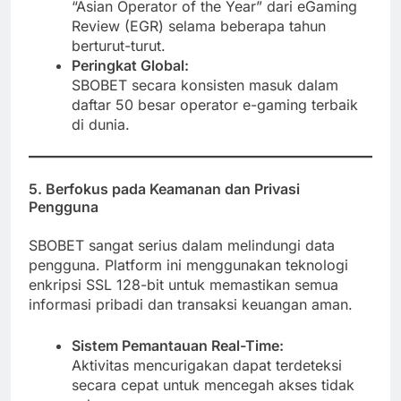
“Asian Operator of the Year” dari eGaming
Review (EGR) selama beberapa tahun
berturut-turut.
Peringkat Global:
SBOBET secara konsisten masuk dalam
daftar 50 besar operator e-gaming terbaik
di dunia.
5.
Berfokus pada Keamanan dan Privasi
Pengguna
SBOBET sangat serius dalam melindungi data
pengguna. Platform ini menggunakan teknologi
enkripsi SSL 128-bit untuk memastikan semua
informasi pribadi dan transaksi keuangan aman.
Sistem Pemantauan Real-Time:
Aktivitas mencurigakan dapat terdeteksi
secara cepat untuk mencegah akses tidak