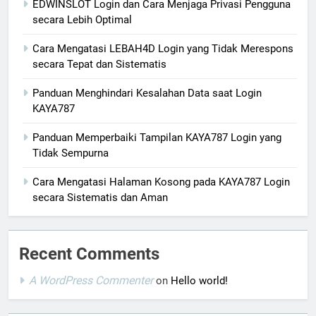
EDWINSLOT Login dan Cara Menjaga Privasi Pengguna
secara Lebih Optimal
Cara Mengatasi LEBAH4D Login yang Tidak Merespons
secara Tepat dan Sistematis
Panduan Menghindari Kesalahan Data saat Login
KAYA787
Panduan Memperbaiki Tampilan KAYA787 Login yang
Tidak Sempurna
Cara Mengatasi Halaman Kosong pada KAYA787 Login
secara Sistematis dan Aman
Recent Comments
A WordPress Commenter
on
Hello world!