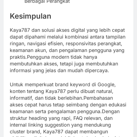
Berbagai Perangkat
Kesimpulan
Kaya787 dan solusi akses digital yang lebih cepat
dapat dipahami melalui kombinasi antara tampilan
ringan, navigasi efisien, responsivitas perangkat,
keamanan akun, dan pengalaman pengguna yang
praktis.Pengguna modern tidak hanya
membutuhkan akses, tetapi juga membutuhkan
informasi yang jelas dan mudah dipercaya.
Untuk memperkuat brand keyword di Google,
konten tentang Kaya787 perlu dibuat natural,
informatif, dan tidak berlebihan.Pembahasan
akses cepat harus tetap seimbang dengan edukasi
keamanan serta pengalaman pengguna.Dengan
struktur heading yang rapi, FAQ relevan, dan
internal linking suggestion yang mendukung
cluster brand, Kaya787 dapat membangun