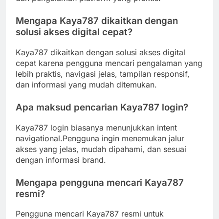
Mengapa Kaya787 dikaitkan dengan
solusi akses digital cepat?
Kaya787 dikaitkan dengan solusi akses digital
cepat karena pengguna mencari pengalaman yang
lebih praktis, navigasi jelas, tampilan responsif,
dan informasi yang mudah ditemukan.
Apa maksud pencarian Kaya787 login?
Kaya787 login biasanya menunjukkan intent
navigational.Pengguna ingin menemukan jalur
akses yang jelas, mudah dipahami, dan sesuai
dengan informasi brand.
Mengapa pengguna mencari Kaya787
resmi?
Pengguna mencari Kaya787 resmi untuk