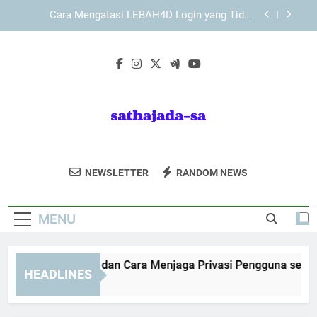
Skip
Panduan Menghindari Kesalahan Data saat Login
to
KAYA787
content
Panduan Memperbaiki Tampilan KAYA787 Login
yang Tidak Sempurna
EDWINSLOT Login dan Cara Menjaga Privasi
Pengguna secara Lebih Optimal
Cara Mengatasi LEBAH4D Login yang Tidak
Merespons secara Tepat dan Sistematis
Panduan Menghindari Kesalahan Data saat Login
KAYA787
Sathajada SA
Dapatkan Solusi Teknologi Terkini Dari
Panduan Memperbaiki Tampilan KAYA787 Login
NEWSLETTER
RANDOM NEWS
yang Tidak Sempurna
Sathajada SA. Konsultan Profesional Untuk
Transformasi Digital Bisnis Anda.
MENU
WINSLOT Login dan Cara Menjaga Privasi Pengguna secara Le
HEADLINES
eeks Ago