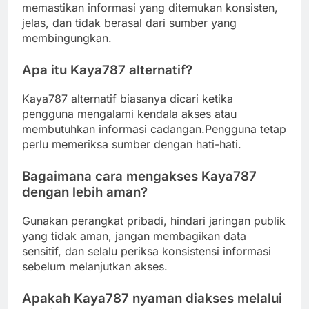
memastikan informasi yang ditemukan konsisten,
jelas, dan tidak berasal dari sumber yang
membingungkan.
Apa itu Kaya787 alternatif?
Kaya787 alternatif biasanya dicari ketika
pengguna mengalami kendala akses atau
membutuhkan informasi cadangan.Pengguna tetap
perlu memeriksa sumber dengan hati-hati.
Bagaimana cara mengakses Kaya787
dengan lebih aman?
Gunakan perangkat pribadi, hindari jaringan publik
yang tidak aman, jangan membagikan data
sensitif, dan selalu periksa konsistensi informasi
sebelum melanjutkan akses.
Apakah Kaya787 nyaman diakses melalui