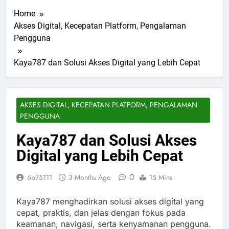
Home
Akses Digital, Kecepatan Platform, Pengalaman
Pengguna
Kaya787 dan Solusi Akses Digital yang Lebih Cepat
AKSES DIGITAL, KECEPATAN PLATFORM, PENGALAMAN
PENGGUNA
Kaya787 dan Solusi Akses
Digital yang Lebih Cepat
0
6b75111
3 Months Ago
15 Mins
Kaya787 menghadirkan solusi akses digital yang
cepat, praktis, dan jelas dengan fokus pada
keamanan, navigasi, serta kenyamanan pengguna.