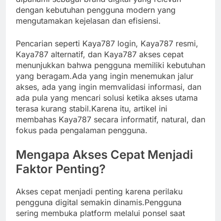
dengan kebutuhan pengguna modern yang
mengutamakan kejelasan dan efisiensi.
Pencarian seperti Kaya787 login, Kaya787 resmi,
Kaya787 alternatif, dan Kaya787 akses cepat
menunjukkan bahwa pengguna memiliki kebutuhan
yang beragam.Ada yang ingin menemukan jalur
akses, ada yang ingin memvalidasi informasi, dan
ada pula yang mencari solusi ketika akses utama
terasa kurang stabil.Karena itu, artikel ini
membahas Kaya787 secara informatif, natural, dan
fokus pada pengalaman pengguna.
Mengapa Akses Cepat Menjadi
Faktor Penting?
Akses cepat menjadi penting karena perilaku
pengguna digital semakin dinamis.Pengguna
sering membuka platform melalui ponsel saat