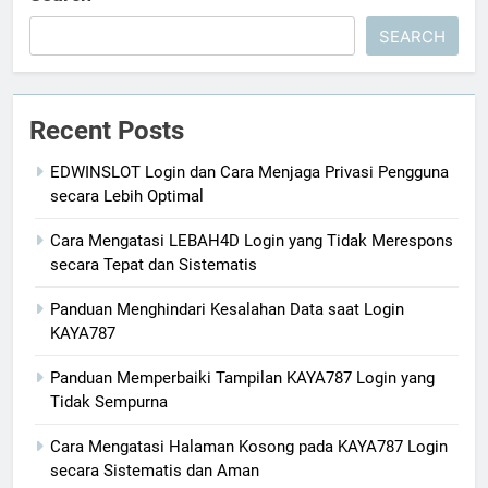
SEARCH
Recent Posts
EDWINSLOT Login dan Cara Menjaga Privasi Pengguna
secara Lebih Optimal
Cara Mengatasi LEBAH4D Login yang Tidak Merespons
secara Tepat dan Sistematis
Panduan Menghindari Kesalahan Data saat Login
KAYA787
Panduan Memperbaiki Tampilan KAYA787 Login yang
Tidak Sempurna
Cara Mengatasi Halaman Kosong pada KAYA787 Login
secara Sistematis dan Aman