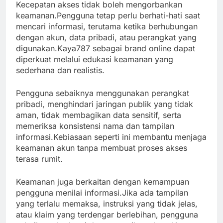
Kecepatan akses tidak boleh mengorbankan
keamanan.Pengguna tetap perlu berhati-hati saat
mencari informasi, terutama ketika berhubungan
dengan akun, data pribadi, atau perangkat yang
digunakan.Kaya787 sebagai brand online dapat
diperkuat melalui edukasi keamanan yang
sederhana dan realistis.
Pengguna sebaiknya menggunakan perangkat
pribadi, menghindari jaringan publik yang tidak
aman, tidak membagikan data sensitif, serta
memeriksa konsistensi nama dan tampilan
informasi.Kebiasaan seperti ini membantu menjaga
keamanan akun tanpa membuat proses akses
terasa rumit.
Keamanan juga berkaitan dengan kemampuan
pengguna menilai informasi.Jika ada tampilan
yang terlalu memaksa, instruksi yang tidak jelas,
atau klaim yang terdengar berlebihan, pengguna