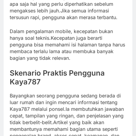
apa saja hal yang perlu diperhatikan sebelum
mengakses lebih jauh.Jika semua informasi
tersusun rapi, pengguna akan merasa terbantu.
Dalam pengalaman mobile, kecepatan bukan
hanya soal teknis.Kecepatan juga berarti
pengguna bisa memahami isi halaman tanpa harus
membaca terlalu lama atau membuka banyak
bagian yang tidak relevan.
Skenario Praktis Pengguna
Kaya787
Bayangkan seorang pengguna sedang berada di
luar rumah dan ingin mencari informasi tentang
Kaya787 melalui ponsel.Ia membutuhkan jawaban
cepat, tampilan yang ringan, dan penjelasan yang
tidak berbelit-belit.Artikel yang baik akan
membantunya memahami bagian utama seperti
pengenalan brand, akses cepat, keamanan, dan