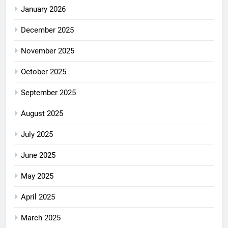
January 2026
December 2025
November 2025
October 2025
September 2025
August 2025
July 2025
June 2025
May 2025
April 2025
March 2025