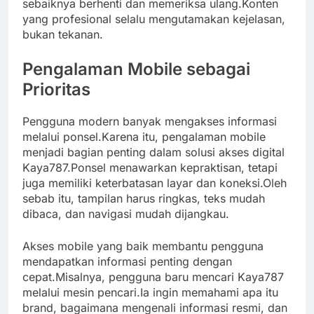
sebaiknya berhenti dan memeriksa ulang.Konten
yang profesional selalu mengutamakan kejelasan,
bukan tekanan.
Pengalaman Mobile sebagai
Prioritas
Pengguna modern banyak mengakses informasi
melalui ponsel.Karena itu, pengalaman mobile
menjadi bagian penting dalam solusi akses digital
Kaya787.Ponsel menawarkan kepraktisan, tetapi
juga memiliki keterbatasan layar dan koneksi.Oleh
sebab itu, tampilan harus ringkas, teks mudah
dibaca, dan navigasi mudah dijangkau.
Akses mobile yang baik membantu pengguna
mendapatkan informasi penting dengan
cepat.Misalnya, pengguna baru mencari Kaya787
melalui mesin pencari.Ia ingin memahami apa itu
brand, bagaimana mengenali informasi resmi, dan