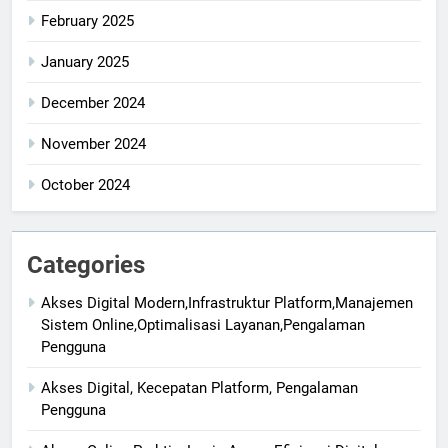
February 2025
January 2025
December 2024
November 2024
October 2024
Categories
Akses Digital Modern,Infrastruktur Platform,Manajemen
Sistem Online,Optimalisasi Layanan,Pengalaman
Pengguna
Akses Digital, Kecepatan Platform, Pengalaman
Pengguna