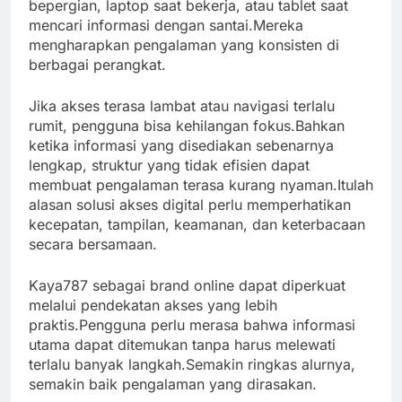
bepergian, laptop saat bekerja, atau tablet saat
mencari informasi dengan santai.Mereka
mengharapkan pengalaman yang konsisten di
berbagai perangkat.
Jika akses terasa lambat atau navigasi terlalu
rumit, pengguna bisa kehilangan fokus.Bahkan
ketika informasi yang disediakan sebenarnya
lengkap, struktur yang tidak efisien dapat
membuat pengalaman terasa kurang nyaman.Itulah
alasan solusi akses digital perlu memperhatikan
kecepatan, tampilan, keamanan, dan keterbacaan
secara bersamaan.
Kaya787 sebagai brand online dapat diperkuat
melalui pendekatan akses yang lebih
praktis.Pengguna perlu merasa bahwa informasi
utama dapat ditemukan tanpa harus melewati
terlalu banyak langkah.Semakin ringkas alurnya,
semakin baik pengalaman yang dirasakan.