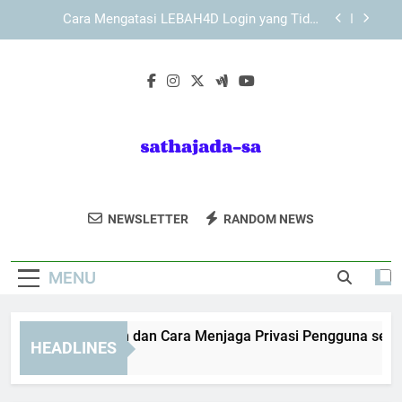
Skip
Panduan Menghindari Kesalahan Data saat Login
to
KAYA787
content
Panduan Memperbaiki Tampilan KAYA787 Login
yang Tidak Sempurna
EDWINSLOT Login dan Cara Menjaga Privasi
Pengguna secara Lebih Optimal
Cara Mengatasi LEBAH4D Login yang Tidak
Merespons secara Tepat dan Sistematis
Panduan Menghindari Kesalahan Data saat Login
KAYA787
Sathajada SA
Dapatkan Solusi Teknologi Terkini Dari
Panduan Memperbaiki Tampilan KAYA787 Login
NEWSLETTER
RANDOM NEWS
yang Tidak Sempurna
Sathajada SA. Konsultan Profesional Untuk
Transformasi Digital Bisnis Anda.
MENU
WINSLOT Login dan Cara Menjaga Privasi Pengguna secara L
HEADLINES
Weeks Ago