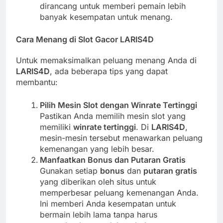
dirancang untuk memberi pemain lebih
banyak kesempatan untuk menang.
Cara Menang di Slot Gacor LARIS4D
Untuk memaksimalkan peluang menang Anda di
LARIS4D
, ada beberapa tips yang dapat
membantu:
Pilih Mesin Slot dengan Winrate Tertinggi
Pastikan Anda memilih mesin slot yang
memiliki
winrate tertinggi
. Di
LARIS4D
,
mesin-mesin tersebut menawarkan peluang
kemenangan yang lebih besar.
Manfaatkan Bonus dan Putaran Gratis
Gunakan setiap
bonus
dan
putaran gratis
yang diberikan oleh situs untuk
memperbesar peluang kemenangan Anda.
Ini memberi Anda kesempatan untuk
bermain lebih lama tanpa harus