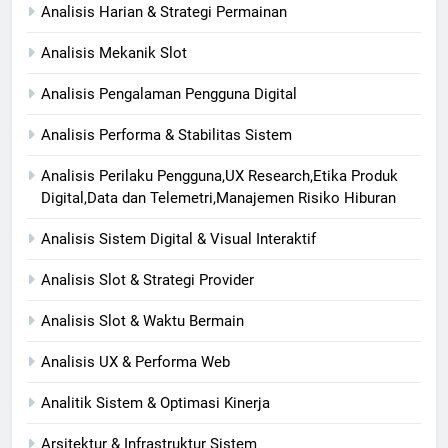
Analisis Harian & Strategi Permainan
Analisis Mekanik Slot
Analisis Pengalaman Pengguna Digital
Analisis Performa & Stabilitas Sistem
Analisis Perilaku Pengguna,UX Research,Etika Produk
Digital,Data dan Telemetri,Manajemen Risiko Hiburan
Analisis Sistem Digital & Visual Interaktif
Analisis Slot & Strategi Provider
Analisis Slot & Waktu Bermain
Analisis UX & Performa Web
Analitik Sistem & Optimasi Kinerja
Arsitektur & Infrastruktur Sistem