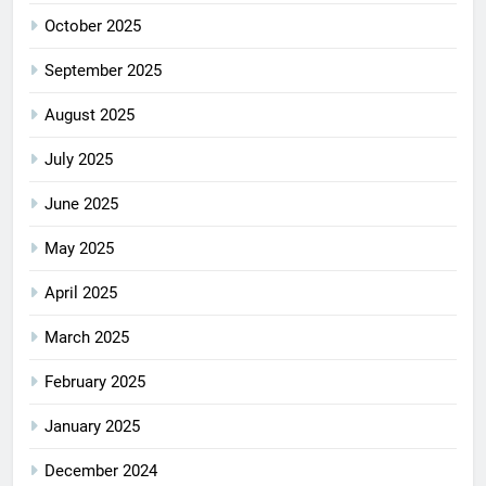
October 2025
September 2025
August 2025
July 2025
June 2025
May 2025
April 2025
March 2025
February 2025
January 2025
December 2024