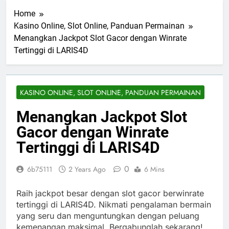
Home
Kasino Online, Slot Online, Panduan Permainan
Menangkan Jackpot Slot Gacor dengan Winrate
Tertinggi di LARIS4D
KASINO ONLINE, SLOT ONLINE, PANDUAN PERMAINAN
Menangkan Jackpot Slot
Gacor dengan Winrate
Tertinggi di LARIS4D
0
6b75111
2 Years Ago
6 Mins
Raih jackpot besar dengan slot gacor berwinrate
tertinggi di LARIS4D. Nikmati pengalaman bermain
yang seru dan menguntungkan dengan peluang
kemenangan maksimal. Bergabunglah sekarang!