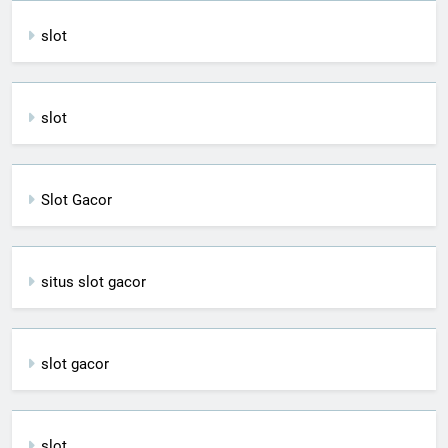
slot
slot
Slot Gacor
situs slot gacor
slot gacor
slot