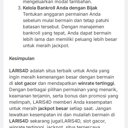
mengeluarkan modal tambahan.
Kelola Bankroll Anda dengan Bijak
Tentukan anggaran permainan Anda
sebelum mulai bermain dan tetap patuhi
batasan tersebut. Dengan manajemen
bankroll yang tepat, Anda dapat bermain
lebih lama dan memiliki peluang lebih besar
untuk meraih jackpot.
Kesimpulan
LARIS4D
adalah situs terbaik untuk Anda yang
ingin meraih kemenangan besar dengan bermain
di
slot gacor
dan mendapatkan
winrate tertinggi
.
Dengan berbagai pilihan permainan yang menarik,
keamanan terjamin, serta bonus dan promosi yang
melimpah, LARIS4D memberi Anda kesempatan
untuk meraih
jackpot besar
setiap saat. Jangan
lewatkan kesempatan ini dan mulailah bermain di
LARIS4D
sekarang juga!LARIS4D, slot gacor,
winrate tertinggi, jackpot, situs terpercaya,