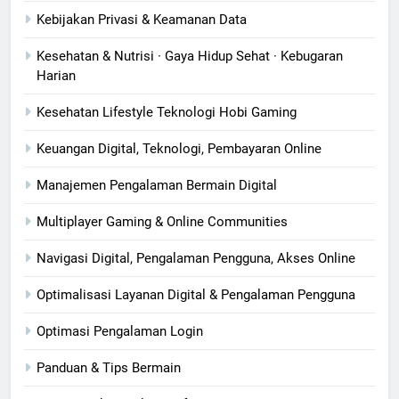
Kebijakan Privasi & Keamanan Data
Kesehatan & Nutrisi · Gaya Hidup Sehat · Kebugaran
Harian
Kesehatan Lifestyle Teknologi Hobi Gaming
Keuangan Digital, Teknologi, Pembayaran Online
Manajemen Pengalaman Bermain Digital
Multiplayer Gaming & Online Communities
Navigasi Digital, Pengalaman Pengguna, Akses Online
Optimalisasi Layanan Digital & Pengalaman Pengguna
Optimasi Pengalaman Login
Panduan & Tips Bermain