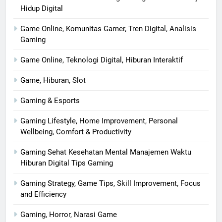
Hidup Digital
Game Online, Komunitas Gamer, Tren Digital, Analisis
Gaming
Game Online, Teknologi Digital, Hiburan Interaktif
Game, Hiburan, Slot
Gaming & Esports
Gaming Lifestyle, Home Improvement, Personal
Wellbeing, Comfort & Productivity
Gaming Sehat Kesehatan Mental Manajemen Waktu
Hiburan Digital Tips Gaming
Gaming Strategy, Game Tips, Skill Improvement, Focus
and Efficiency
Gaming, Horror, Narasi Game