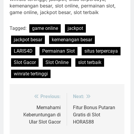
kemenangan besar, slot online, permainan slot,
game online, jackpot besar, slot terbaik
Tagged:
game online
jackpot
jackpot besar
kemenangan besar
LARIS4D
Permainan Slot
situs terpercaya
Slot Gacor
Slot Online
slot terbaik
winrate tertinggi
Previous:
Next:
Post
navigation
Memahami
Fitur Bonus Putaran
Keberuntungan di
Gratis di Slot
Ular Slot Gacor
HORAS88