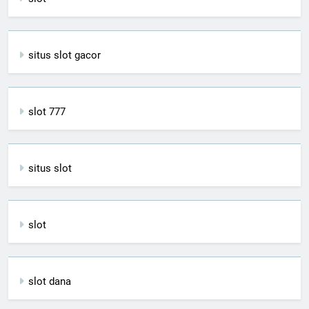
situs slot gacor
slot 777
situs slot
slot
slot dana