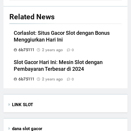
Related News
Corlaslot: Situs Gacor Slot dengan Bonus
Menggiurkan Hari Ini
6b75111
2 years ago
0
Slot Gacor Hari Ini: Mesin Slot dengan
Pembayaran Terbesar di 2024
6b75111
2 years ago
0
LINK SLOT
dana slot gacor