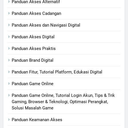
Panduan Akses Alternatif
Panduan Akses Cadangan
Panduan Akses dan Navigasi Digital
Panduan Akses Digital
Panduan Akses Praktis
Panduan Brand Digital
Panduan Fitur, Tutorial Platform, Edukasi Digital
Panduan Game Online
Panduan Game Online, Tutorial Login Akun, Tips & Trik
Gaming, Browser & Teknologi, Optimasi Perangkat,
Solusi Masalah Game
Panduan Keamanan Akses