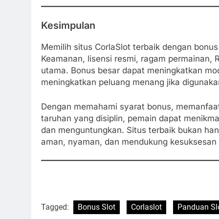
Kesimpulan
Memilih situs CorlaSlot terbaik dengan bon
Keamanan, lisensi resmi, ragam permainan, R
utama. Bonus besar dapat meningkatkan mod
meningkatkan peluang menang jika digunakan
Dengan memahami syarat bonus, memanfaatk
taruhan yang disiplin, pemain dapat menikm
dan menguntungkan. Situs terbaik bukan han
aman, nyaman, dan mendukung kesuksesan j
Tagged:
Bonus Slot
Corlaslot
Panduan Sl