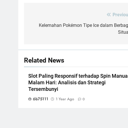
Previou
Post
navigation
Kelemahan Pokémon Tipe Ice dalam Berbag
Situa
Related News
Slot Paling Responsif terhadap Spin Manual
Malam Hari: Analisis dan Strategi
Tersembunyi
6b75111
1 Year Ago
0