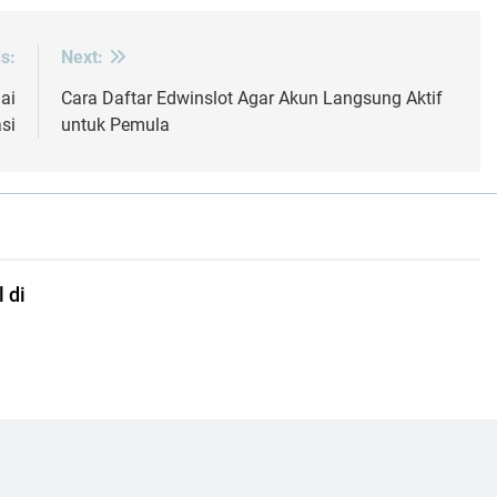
s:
Next:
ai
Cara Daftar Edwinslot Agar Akun Langsung Aktif
si
untuk Pemula
 di