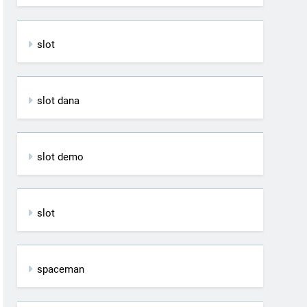
slot
slot dana
slot demo
slot
spaceman