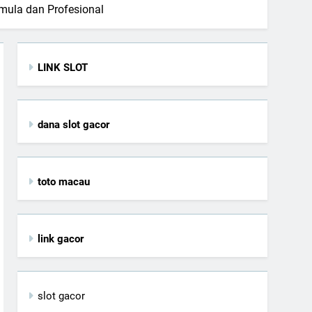
mula dan Profesional
LINK SLOT
dana slot gacor
toto macau
link gacor
slot gacor