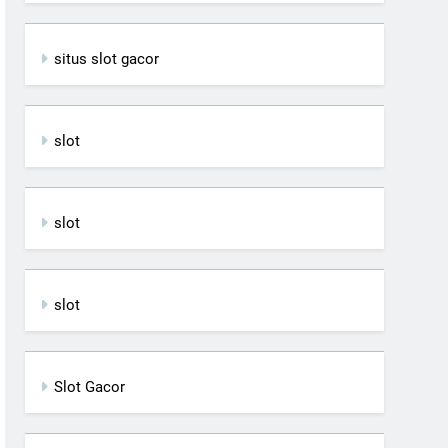
situs slot gacor
slot
slot
slot
Slot Gacor