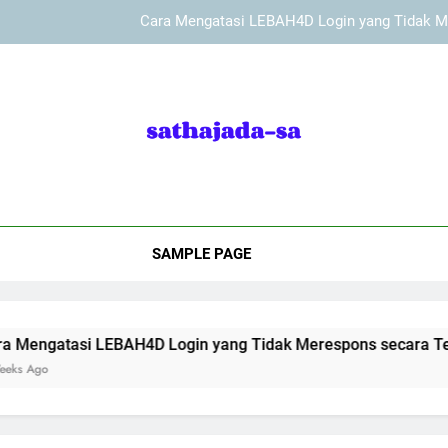
Cara Mengatasi LEBAH4D Login yang Tidak Me
Panduan Menghindar
Panduan Memperbaiki Tampila
EDWINSLOT Login dan Cara Menjaga P
hajada SA
Cara Mengatasi LEBAH4D Login yang Tidak Me
olusi Teknologi Terkini Dari Sathajada SA. Konsultan Profesion
Panduan Menghindar
SAMPLE PAGE
Panduan Memperbaiki Tampila
 LEBAH4D Login yang Tidak Merespons secara Tepat dan Sis