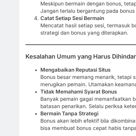
Meskipun bermain dengan bonus, tetap
Jangan terlalu bergantung pada bonus t
Catat Setiap Sesi Bermain
Mencatat hasil setiap sesi, termasuk 
strategi dan bonus yang diterapkan.
Kesalahan Umum yang Harus Dihindar
Mengabaikan Reputasi Situs
Bonus besar memang menarik, tetapi sit
merugikan pemain. Utamakan keamana
Tidak Memahami Syarat Bonus
Banyak pemain gagal memanfaatkan bo
batasan penarikan. Selalu periksa ket
Bermain Tanpa Strategi
Bonus akan lebih efektif bila dikombin
bisa membuat bonus cepat habis tanpa