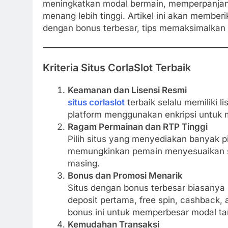
meningkatkan modal bermain, memperpanjan
menang lebih tinggi. Artikel ini akan member
dengan bonus terbesar, tips memaksimalkan 
Kriteria Situs CorlaSlot Terbaik
Keamanan dan Lisensi Resmi
situs corlaslot
terbaik selalu memiliki 
platform menggunakan enkripsi untuk m
Ragam Permainan dan RTP Tinggi
Pilih situs yang menyediakan banyak p
memungkinkan pemain menyesuaikan s
masing.
Bonus dan Promosi Menarik
Situs dengan bonus terbesar biasanya 
deposit pertama, free spin, cashback,
bonus ini untuk memperbesar modal ta
Kemudahan Transaksi