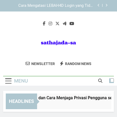
Skip
Panduan Menghindari Kesalahan Data saat Login
to
KAYA787
content
Panduan Memperbaiki Tampilan KAYA787 Login
yang Tidak Sempurna
EDWINSLOT Login dan Cara Menjaga Privasi
Pengguna secara Lebih Optimal
Cara Mengatasi LEBAH4D Login yang Tidak
Merespons secara Tepat dan Sistematis
Panduan Menghindari Kesalahan Data saat Login
KAYA787
Sathajada SA
Dapatkan Solusi Teknologi Terkini Dari
Panduan Memperbaiki Tampilan KAYA787 Login
NEWSLETTER
RANDOM NEWS
yang Tidak Sempurna
Sathajada SA. Konsultan Profesional Untuk
Transformasi Digital Bisnis Anda.
MENU
WINSLOT Login dan Cara Menjaga Privasi Pengguna secara L
HEADLINES
Weeks Ago