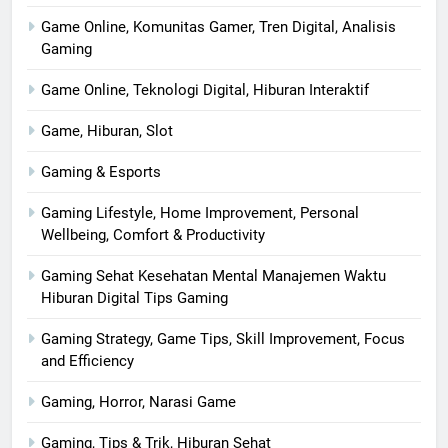
Game Online, Komunitas Gamer, Tren Digital, Analisis
Gaming
Game Online, Teknologi Digital, Hiburan Interaktif
Game, Hiburan, Slot
Gaming & Esports
Gaming Lifestyle, Home Improvement, Personal
Wellbeing, Comfort & Productivity
Gaming Sehat Kesehatan Mental Manajemen Waktu
Hiburan Digital Tips Gaming
Gaming Strategy, Game Tips, Skill Improvement, Focus
and Efficiency
Gaming, Horror, Narasi Game
Gaming, Tips & Trik, Hiburan Sehat