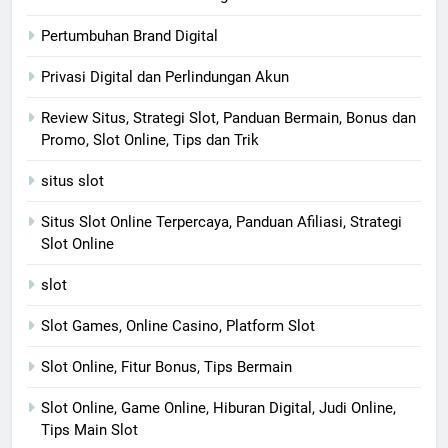
Pertumbuhan Brand Digital
Privasi Digital dan Perlindungan Akun
Review Situs, Strategi Slot, Panduan Bermain, Bonus dan
Promo, Slot Online, Tips dan Trik
situs slot
Situs Slot Online Terpercaya, Panduan Afiliasi, Strategi
Slot Online
slot
Slot Games, Online Casino, Platform Slot
Slot Online, Fitur Bonus, Tips Bermain
Slot Online, Game Online, Hiburan Digital, Judi Online,
Tips Main Slot