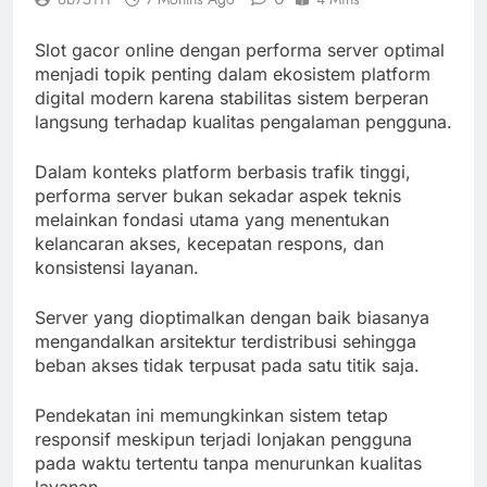
Slot gacor online dengan performa server optimal
menjadi topik penting dalam ekosistem platform
digital modern karena stabilitas sistem berperan
langsung terhadap kualitas pengalaman pengguna.
Dalam konteks platform berbasis trafik tinggi,
performa server bukan sekadar aspek teknis
melainkan fondasi utama yang menentukan
kelancaran akses, kecepatan respons, dan
konsistensi layanan.
Server yang dioptimalkan dengan baik biasanya
mengandalkan arsitektur terdistribusi sehingga
beban akses tidak terpusat pada satu titik saja.
Pendekatan ini memungkinkan sistem tetap
responsif meskipun terjadi lonjakan pengguna
pada waktu tertentu tanpa menurunkan kualitas