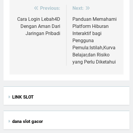
Previous:
Next:
Post
navigation
Cara Login Lebah4D
Panduan Memahami
Dengan Aman Dari
Platform Hiburan
Jaringan Pribadi
Interaktif bagi
Pengguna
Pemula:Istilah,Kurva
Belajar,dan Risiko
yang Perlu Diketahui
LINK SLOT
dana slot gacor