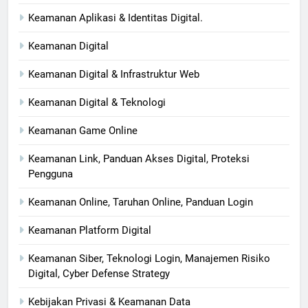
Keamanan Aplikasi & Identitas Digital.
Keamanan Digital
Keamanan Digital & Infrastruktur Web
Keamanan Digital & Teknologi
Keamanan Game Online
Keamanan Link, Panduan Akses Digital, Proteksi
Pengguna
Keamanan Online, Taruhan Online, Panduan Login
Keamanan Platform Digital
Keamanan Siber, Teknologi Login, Manajemen Risiko
Digital, Cyber Defense Strategy
Kebijakan Privasi & Keamanan Data