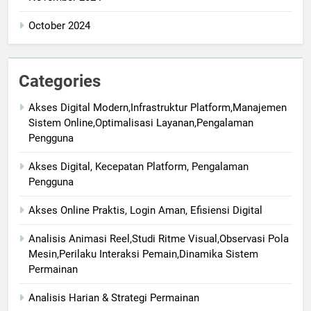
October 2024
Categories
Akses Digital Modern,Infrastruktur Platform,Manajemen
Sistem Online,Optimalisasi Layanan,Pengalaman
Pengguna
Akses Digital, Kecepatan Platform, Pengalaman
Pengguna
Akses Online Praktis, Login Aman, Efisiensi Digital
Analisis Animasi Reel,Studi Ritme Visual,Observasi Pola
Mesin,Perilaku Interaksi Pemain,Dinamika Sistem
Permainan
Analisis Harian & Strategi Permainan