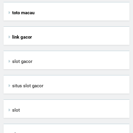
toto macau
link gacor
slot gacor
situs slot gacor
slot