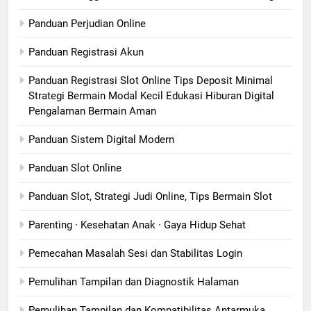
Panduan Perjudian Online
Panduan Registrasi Akun
Panduan Registrasi Slot Online Tips Deposit Minimal
Strategi Bermain Modal Kecil Edukasi Hiburan Digital
Pengalaman Bermain Aman
Panduan Sistem Digital Modern
Panduan Slot Online
Panduan Slot, Strategi Judi Online, Tips Bermain Slot
Parenting · Kesehatan Anak · Gaya Hidup Sehat
Pemecahan Masalah Sesi dan Stabilitas Login
Pemulihan Tampilan dan Diagnostik Halaman
Pemulihan Tampilan dan Kompatibilitas Antarmuka