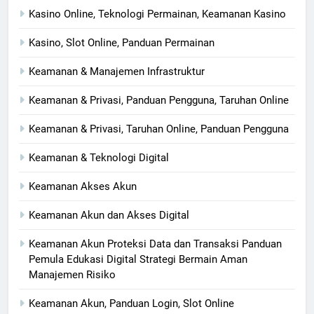
Kasino Online, Teknologi Permainan, Keamanan Kasino
Kasino, Slot Online, Panduan Permainan
Keamanan & Manajemen Infrastruktur
Keamanan & Privasi, Panduan Pengguna, Taruhan Online
Keamanan & Privasi, Taruhan Online, Panduan Pengguna
Keamanan & Teknologi Digital
Keamanan Akses Akun
Keamanan Akun dan Akses Digital
Keamanan Akun Proteksi Data dan Transaksi Panduan
Pemula Edukasi Digital Strategi Bermain Aman
Manajemen Risiko
Keamanan Akun, Panduan Login, Slot Online