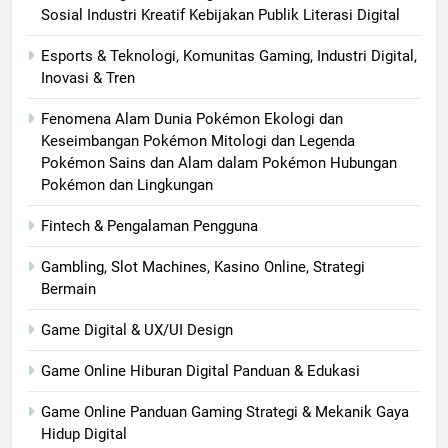
Sosial Industri Kreatif Kebijakan Publik Literasi Digital
Esports & Teknologi, Komunitas Gaming, Industri Digital,
Inovasi & Tren
Fenomena Alam Dunia Pokémon Ekologi dan
Keseimbangan Pokémon Mitologi dan Legenda
Pokémon Sains dan Alam dalam Pokémon Hubungan
Pokémon dan Lingkungan
Fintech & Pengalaman Pengguna
Gambling, Slot Machines, Kasino Online, Strategi
Bermain
Game Digital & UX/UI Design
Game Online Hiburan Digital Panduan & Edukasi
Game Online Panduan Gaming Strategi & Mekanik Gaya
Hidup Digital