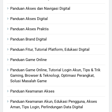
Panduan Akses dan Navigasi Digital
Panduan Akses Digital
Panduan Akses Praktis
Panduan Brand Digital
Panduan Fitur, Tutorial Platform, Edukasi Digital
Panduan Game Online
Panduan Game Online, Tutorial Login Akun, Tips & Trik
Gaming, Browser & Teknologi, Optimasi Perangkat,
Solusi Masalah Game
Panduan Keamanan Akses
Panduan Keamanan Akun, Edukasi Pengguna, Akses
Aman, Tips Login, Perlindungan Data Digital