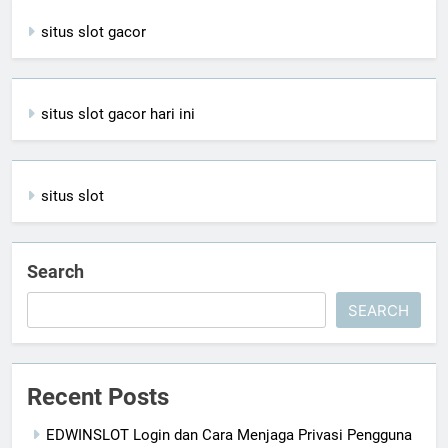
situs slot gacor
situs slot gacor hari ini
situs slot
Search
SEARCH
Recent Posts
EDWINSLOT Login dan Cara Menjaga Privasi Pengguna