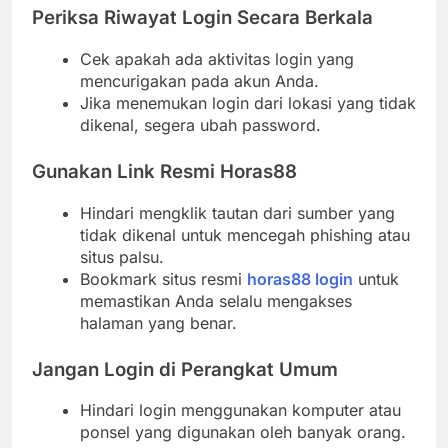
Periksa Riwayat Login Secara Berkala
Cek apakah ada aktivitas login yang
mencurigakan pada akun Anda.
Jika menemukan login dari lokasi yang tidak
dikenal, segera ubah password.
Gunakan Link Resmi Horas88
Hindari mengklik tautan dari sumber yang
tidak dikenal untuk mencegah phishing atau
situs palsu.
Bookmark situs resmi
horas88 login
untuk
memastikan Anda selalu mengakses
halaman yang benar.
Jangan Login di Perangkat Umum
Hindari login menggunakan komputer atau
ponsel yang digunakan oleh banyak orang.