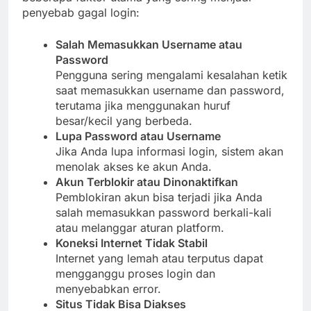
penyebab gagal login:
Salah Memasukkan Username atau
Password
Pengguna sering mengalami kesalahan ketik
saat memasukkan username dan password,
terutama jika menggunakan huruf
besar/kecil yang berbeda.
Lupa Password atau Username
Jika Anda lupa informasi login, sistem akan
menolak akses ke akun Anda.
Akun Terblokir atau Dinonaktifkan
Pemblokiran akun bisa terjadi jika Anda
salah memasukkan password berkali-kali
atau melanggar aturan platform.
Koneksi Internet Tidak Stabil
Internet yang lemah atau terputus dapat
mengganggu proses login dan
menyebabkan error.
Situs Tidak Bisa Diakses