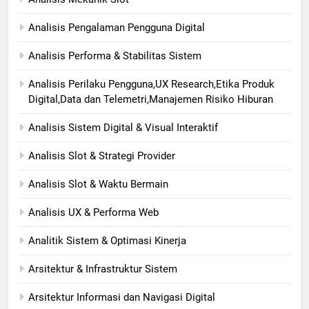
Analisis Pengalaman Pengguna Digital
Analisis Performa & Stabilitas Sistem
Analisis Perilaku Pengguna,UX Research,Etika Produk
Digital,Data dan Telemetri,Manajemen Risiko Hiburan
Analisis Sistem Digital & Visual Interaktif
Analisis Slot & Strategi Provider
Analisis Slot & Waktu Bermain
Analisis UX & Performa Web
Analitik Sistem & Optimasi Kinerja
Arsitektur & Infrastruktur Sistem
Arsitektur Informasi dan Navigasi Digital