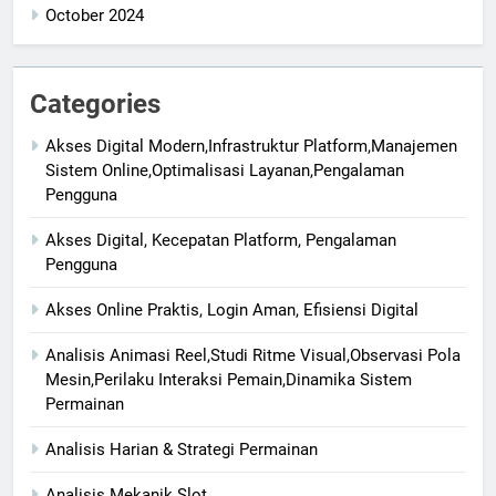
October 2024
Categories
Akses Digital Modern,Infrastruktur Platform,Manajemen
Sistem Online,Optimalisasi Layanan,Pengalaman
Pengguna
Akses Digital, Kecepatan Platform, Pengalaman
Pengguna
Akses Online Praktis, Login Aman, Efisiensi Digital
Analisis Animasi Reel,Studi Ritme Visual,Observasi Pola
Mesin,Perilaku Interaksi Pemain,Dinamika Sistem
Permainan
Analisis Harian & Strategi Permainan
Analisis Mekanik Slot