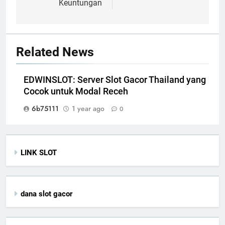
Keuntungan
Related News
EDWINSLOT: Server Slot Gacor Thailand yang
Cocok untuk Modal Receh
6b75111
1 year ago
0
LINK SLOT
dana slot gacor