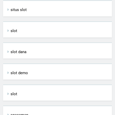
situs slot
slot
slot dana
slot demo
slot