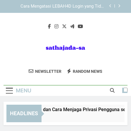
Skip
Panduan Menghindari Kesalahan Data saat Login
to
KAYA787
content
Panduan Memperbaiki Tampilan KAYA787 Login
yang Tidak Sempurna
EDWINSLOT Login dan Cara Menjaga Privasi
Pengguna secara Lebih Optimal
Cara Mengatasi LEBAH4D Login yang Tidak
Merespons secara Tepat dan Sistematis
Panduan Menghindari Kesalahan Data saat Login
KAYA787
Sathajada SA
Dapatkan Solusi Teknologi Terkini Dari
Panduan Memperbaiki Tampilan KAYA787 Login
NEWSLETTER
RANDOM NEWS
yang Tidak Sempurna
Sathajada SA. Konsultan Profesional Untuk
Transformasi Digital Bisnis Anda.
MENU
WINSLOT Login dan Cara Menjaga Privasi Pengguna secara L
HEADLINES
Weeks Ago