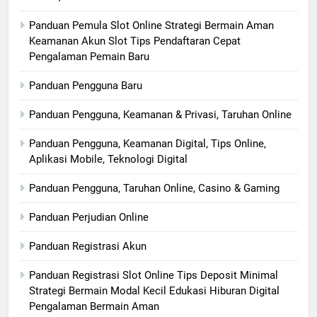
Panduan Pemula Slot Online Strategi Bermain Aman
Keamanan Akun Slot Tips Pendaftaran Cepat
Pengalaman Pemain Baru
Panduan Pengguna Baru
Panduan Pengguna, Keamanan & Privasi, Taruhan Online
Panduan Pengguna, Keamanan Digital, Tips Online,
Aplikasi Mobile, Teknologi Digital
Panduan Pengguna, Taruhan Online, Casino & Gaming
Panduan Perjudian Online
Panduan Registrasi Akun
Panduan Registrasi Slot Online Tips Deposit Minimal
Strategi Bermain Modal Kecil Edukasi Hiburan Digital
Pengalaman Bermain Aman