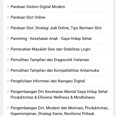
Panduan Sistem Digital Modern
Panduan Slot Online
Panduan Slot, Strategi Judi Online, Tips Bermain Slot
Parenting · Kesehatan Anak · Gaya Hidup Sehat
Pemecahan Masalah Sesi dan Stabilitas Login
Pemulihan Tampilan dan Diagnostik Halaman
Pemulihan Tampilan dan Kompatibilitas Antarmuka
Pengelolaan Informasi dan Navigasi Digital
Pengembangan Diri Kesehatan Mental Gaya Hidup Sehat
Produktivitas & Efisiensi Wellness & Mindfulness
Pengembangan Diri, Mindset dan Motivasi, Produktivitas,
Kepemimpinan, Strategi Karier, Resiliensi Pribadi,