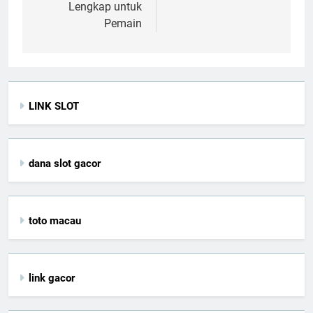
Lengkap untuk
Pemain
LINK SLOT
dana slot gacor
toto macau
link gacor