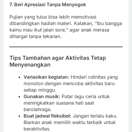
7. Beri Apresiasi Tanpa Menyogok
Pujian yang tulus bisa lebih memotivasi
dibandingkan hadiah materi. Katakan, “Ibu bangga
kamu mau ikut jalan sore,” agar anak merasa
dihargai tanpa tekanan.
Tips Tambahan agar Aktivitas Tetap
Menyenangkan
Variasikan kegiatan:
Hindari rutinitas yang
monoton dengan mencoba aktivitas baru
setiap minggu.
Gunakan musik:
Putar lagu ceria untuk
meningkatkan suasana hati saat
berolahraga.
Buat jadwal fleksibel:
Jangan terlalu kaku.
Biarkan anak memilih waktu terbaik untuk
beraktivitas.