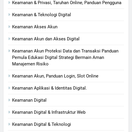
Keamanan & Privasi, Taruhan Online, Panduan Pengguna
Keamanan & Teknologi Digital
Keamanan Akses Akun
Keamanan Akun dan Akses Digital
Keamanan Akun Proteksi Data dan Transaksi Panduan
Pemula Edukasi Digital Strategi Bermain Aman
Manajemen Risiko
Keamanan Akun, Panduan Login, Slot Online
Keamanan Aplikasi & Identitas Digital.
Keamanan Digital
Keamanan Digital & Infrastruktur Web
Keamanan Digital & Teknologi