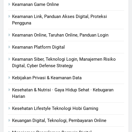
Keamanan Game Online
Keamanan Link, Panduan Akses Digital, Proteksi
Pengguna
Keamanan Online, Taruhan Online, Panduan Login
Keamanan Platform Digital
Keamanan Siber, Teknologi Login, Manajemen Risiko
Digital, Cyber Defense Strategy
Kebijakan Privasi & Keamanan Data
Kesehatan & Nutrisi · Gaya Hidup Sehat · Kebugaran
Harian
Kesehatan Lifestyle Teknologi Hobi Gaming
Keuangan Digital, Teknologi, Pembayaran Online