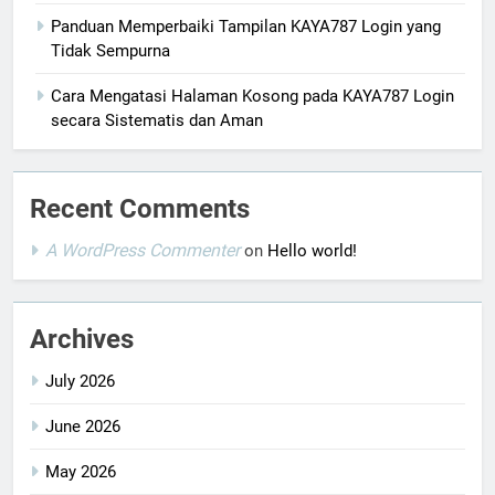
Panduan Memperbaiki Tampilan KAYA787 Login yang
Tidak Sempurna
Cara Mengatasi Halaman Kosong pada KAYA787 Login
secara Sistematis dan Aman
Recent Comments
A WordPress Commenter
on
Hello world!
Archives
July 2026
June 2026
May 2026