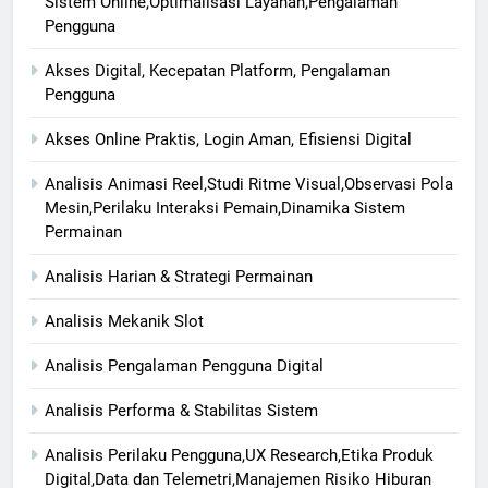
Sistem Online,Optimalisasi Layanan,Pengalaman
Pengguna
Akses Digital, Kecepatan Platform, Pengalaman
Pengguna
Akses Online Praktis, Login Aman, Efisiensi Digital
Analisis Animasi Reel,Studi Ritme Visual,Observasi Pola
Mesin,Perilaku Interaksi Pemain,Dinamika Sistem
Permainan
Analisis Harian & Strategi Permainan
Analisis Mekanik Slot
Analisis Pengalaman Pengguna Digital
Analisis Performa & Stabilitas Sistem
Analisis Perilaku Pengguna,UX Research,Etika Produk
Digital,Data dan Telemetri,Manajemen Risiko Hiburan