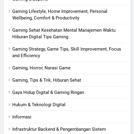
Gaming Lifestyle, Home Improvement, Personal
Wellbeing, Comfort & Productivity
Gaming Sehat Kesehatan Mental Manajemen Waktu
Hiburan Digital Tips Gaming
Gaming Strategy, Game Tips, Skill Improvement, Focus
and Efficiency
Gaming, Horror, Narasi Game
Gaming, Tips & Trik, Hiburan Sehat
Gaya Hidup Digital & Gaming Ringan
Hukum & Teknologi Digital
Informasi
Infrastruktur Backend & Pengembangan Sistem