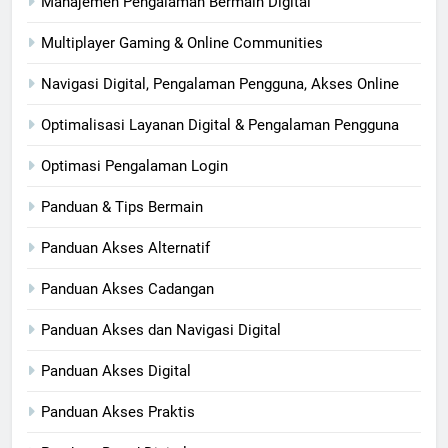
Manajemen Pengalaman Bermain Digital
Multiplayer Gaming & Online Communities
Navigasi Digital, Pengalaman Pengguna, Akses Online
Optimalisasi Layanan Digital & Pengalaman Pengguna
Optimasi Pengalaman Login
Panduan & Tips Bermain
Panduan Akses Alternatif
Panduan Akses Cadangan
Panduan Akses dan Navigasi Digital
Panduan Akses Digital
Panduan Akses Praktis