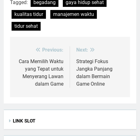
Tagged:
begadang
gaya hidup sehat
kualitas tidur
manajemen waktu
tidur sehat
Previous:
Next:
Post
navigation
Cara Memilih Waktu
Strategi Fokus
yang Tepat untuk
Jangka Panjang
Menyerang Lawan
dalam Bermain
dalam Game
Game Online
LINK SLOT