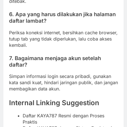
ditebak.
6. Apa yang harus dilakukan jika halaman
daftar lambat?
Periksa koneksi internet, bersihkan cache browser,
tutup tab yang tidak diperlukan, lalu coba akses
kembali.
7. Bagaimana menjaga akun setelah
daftar?
Simpan informasi login secara pribadi, gunakan
kata sandi kuat, hindari jaringan publik, dan jangan
membagikan data akun.
Internal Linking Suggestion
Daftar KAYA787 Resmi dengan Proses
Praktis