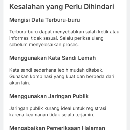
Kesalahan yang Perlu Dihindari
Mengisi Data Terburu-buru
Terburu-buru dapat menyebabkan salah ketik atau
informasi tidak sesuai. Selalu periksa ulang
sebelum menyelesaikan proses.
Menggunakan Kata Sandi Lemah
Kata sandi sederhana lebih mudah ditebak.
Gunakan kombinasi yang kuat dan berbeda dari
akun lain.
Menggunakan Jaringan Publik
Jaringan publik kurang ideal untuk registrasi
karena keamanan tidak selalu terjamin.
Mengabaikan Pemeriksaan Halaman