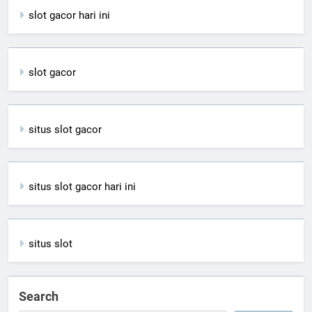
slot gacor hari ini
slot gacor
situs slot gacor
situs slot gacor hari ini
situs slot
Search