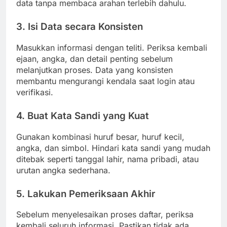
data tanpa membaca arahan terlebih dahulu.
3. Isi Data secara Konsisten
Masukkan informasi dengan teliti. Periksa kembali
ejaan, angka, dan detail penting sebelum
melanjutkan proses. Data yang konsisten
membantu mengurangi kendala saat login atau
verifikasi.
4. Buat Kata Sandi yang Kuat
Gunakan kombinasi huruf besar, huruf kecil,
angka, dan simbol. Hindari kata sandi yang mudah
ditebak seperti tanggal lahir, nama pribadi, atau
urutan angka sederhana.
5. Lakukan Pemeriksaan Akhir
Sebelum menyelesaikan proses daftar, periksa
kembali seluruh informasi. Pastikan tidak ada