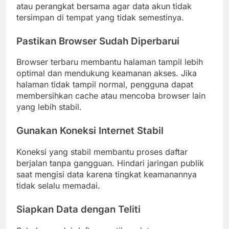
atau perangkat bersama agar data akun tidak
tersimpan di tempat yang tidak semestinya.
Pastikan Browser Sudah Diperbarui
Browser terbaru membantu halaman tampil lebih
optimal dan mendukung keamanan akses. Jika
halaman tidak tampil normal, pengguna dapat
membersihkan cache atau mencoba browser lain
yang lebih stabil.
Gunakan Koneksi Internet Stabil
Koneksi yang stabil membantu proses daftar
berjalan tanpa gangguan. Hindari jaringan publik
saat mengisi data karena tingkat keamanannya
tidak selalu memadai.
Siapkan Data dengan Teliti