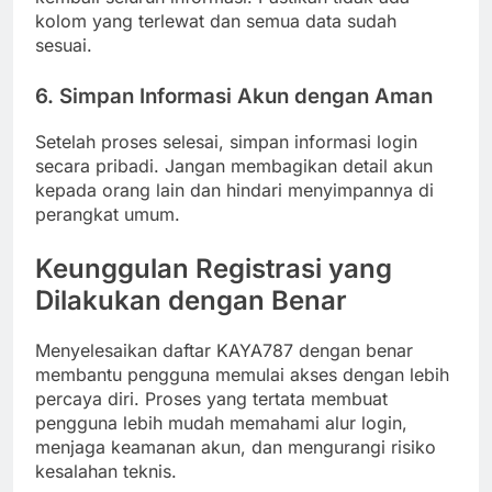
kolom yang terlewat dan semua data sudah
sesuai.
6. Simpan Informasi Akun dengan Aman
Setelah proses selesai, simpan informasi login
secara pribadi. Jangan membagikan detail akun
kepada orang lain dan hindari menyimpannya di
perangkat umum.
Keunggulan Registrasi yang
Dilakukan dengan Benar
Menyelesaikan daftar KAYA787 dengan benar
membantu pengguna memulai akses dengan lebih
percaya diri. Proses yang tertata membuat
pengguna lebih mudah memahami alur login,
menjaga keamanan akun, dan mengurangi risiko
kesalahan teknis.