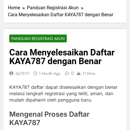
Home
Panduan Registrasi Akun
Cara Menyelesaikan Daftar KAYA787 dengan Benar
PANDUAN REGISTRASI AKUN
Cara Menyelesaikan Daftar
KAYA787 dengan Benar
0
6b75111
1 Month Ago
11 Mins
KAYA787 daftar dapat diselesaikan dengan benar
melalui langkah registrasi yang teliti, aman, dan
mudah dipahami oleh pengguna baru.
Mengenal Proses Daftar
KAYA787