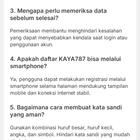
3. Mengapa perlu memeriksa data
sebelum selesai?
Pemeriksaan membantu menghindari kesalahan
yang dapat menyebabkan kendala saat login atau
penggunaan akun.
4. Apakah daftar KAYA787 bisa melalui
smartphone?
Ya, pengguna dapat melakukan registrasi melalui
smartphone selama halaman mendukung tampilan
mobile dan koneksi internet stabil.
5. Bagaimana cara membuat kata sandi
yang aman?
Gunakan kombinasi huruf besar, huruf kecil,
angka, dan simbol. Hindari kata sandi yang mudah