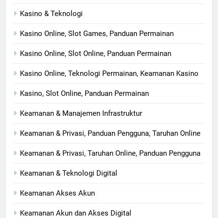
Kasino & Teknologi
Kasino Online, Slot Games, Panduan Permainan
Kasino Online, Slot Online, Panduan Permainan
Kasino Online, Teknologi Permainan, Keamanan Kasino
Kasino, Slot Online, Panduan Permainan
Keamanan & Manajemen Infrastruktur
Keamanan & Privasi, Panduan Pengguna, Taruhan Online
Keamanan & Privasi, Taruhan Online, Panduan Pengguna
Keamanan & Teknologi Digital
Keamanan Akses Akun
Keamanan Akun dan Akses Digital