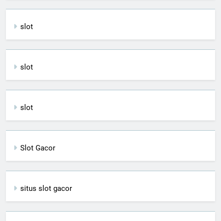
slot
slot
slot
Slot Gacor
situs slot gacor