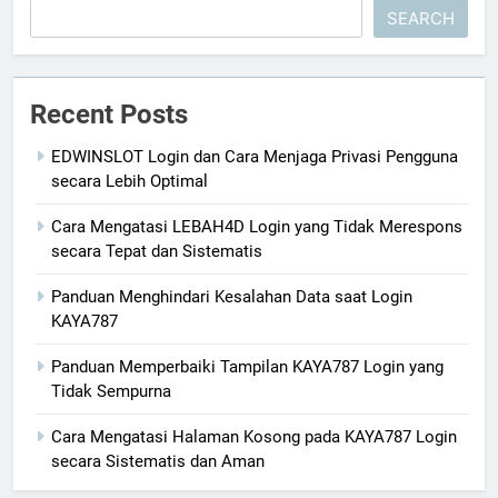
SEARCH
Recent Posts
EDWINSLOT Login dan Cara Menjaga Privasi Pengguna
secara Lebih Optimal
Cara Mengatasi LEBAH4D Login yang Tidak Merespons
secara Tepat dan Sistematis
Panduan Menghindari Kesalahan Data saat Login
KAYA787
Panduan Memperbaiki Tampilan KAYA787 Login yang
Tidak Sempurna
Cara Mengatasi Halaman Kosong pada KAYA787 Login
secara Sistematis dan Aman