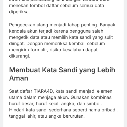
menekan tombol daftar sebelum semua data
diperiksa.
Pengecekan ulang menjadi tahap penting. Banyak
kendala akun terjadi karena pengguna salah
mengetik data atau memilih kata sandi yang sulit
diingat. Dengan memeriksa kembali sebelum
mengirim formulir, risiko kesalahan dapat
dikurangi.
Membuat Kata Sandi yang Lebih
Aman
Saat daftar TIARA4D, kata sandi menjadi elemen
utama dalam menjaga akun. Gunakan kombinasi
huruf besar, huruf kecil, angka, dan simbol.
Hindari kata sandi sederhana seperti nama pribadi,
tanggal lahir, atau angka berurutan.