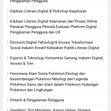
Pengalaman Pengguna
Edukasi Literasi Digital & Psikologi Keputusan
Edukasi Literasi Digital Keamanan dan Privasi Online
Panduan Pengguna Pemula Evaluasi Platform Digital
Pengalaman Pengguna dan UX
Ekonomi Digital Teknologi & Inovasi Transformasi
Sosial Industri Kreatif Kebijakan Publik Literasi Digital
Esports & Teknologi, Komunitas Gaming, Industri Digital,
Inovasi & Tren
Fenomena Alam Dunia Pokémon Ekologi dan
Keseimbangan Pokémon Mitologi dan Legenda
Pokémon Sains dan Alam dalam Pokémon Hubungan
Pokémon dan Lingkungan
Fintech & Pengalaman Pengguna
Gambling, Slot Machines, Kasino Online, Strategi