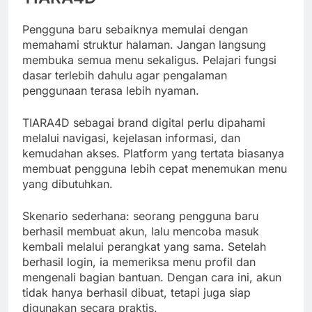
Pengguna baru sebaiknya memulai dengan
memahami struktur halaman. Jangan langsung
membuka semua menu sekaligus. Pelajari fungsi
dasar terlebih dahulu agar pengalaman
penggunaan terasa lebih nyaman.
TIARA4D sebagai brand digital perlu dipahami
melalui navigasi, kejelasan informasi, dan
kemudahan akses. Platform yang tertata biasanya
membuat pengguna lebih cepat menemukan menu
yang dibutuhkan.
Skenario sederhana: seorang pengguna baru
berhasil membuat akun, lalu mencoba masuk
kembali melalui perangkat yang sama. Setelah
berhasil login, ia memeriksa menu profil dan
mengenali bagian bantuan. Dengan cara ini, akun
tidak hanya berhasil dibuat, tetapi juga siap
digunakan secara praktis.