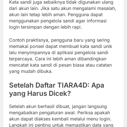
Kata sandi juga sebaiknya tidak digunakan ulang
dari akun lain. Jika satu akun mengalami masalah,
akun lain tetap lebih aman. Pengguna dapat
menggunakan pengelola sandi agar informasi
login tersimpan dengan lebih rapi.
Contoh praktisnya, pengguna baru yang sering
memakai ponsel dapat membuat kata sandi unik
lalu menyimpannya di aplikasi pengelola sandi
terpercaya. Cara ini lebih aman dibandingkan
mencatat kata sandi di pesan biasa atau catatan
yang mudah dibuka.
Setelah Daftar TIARA4D: Apa
yang Harus Dicek?
Setelah akun berhasil dibuat, jangan langsung
mengabaikan pengaturan awal. Periksa apakah
akun dapat diakses kembali melalui menu login.
Langkah ini penting untuk memastikan data yang