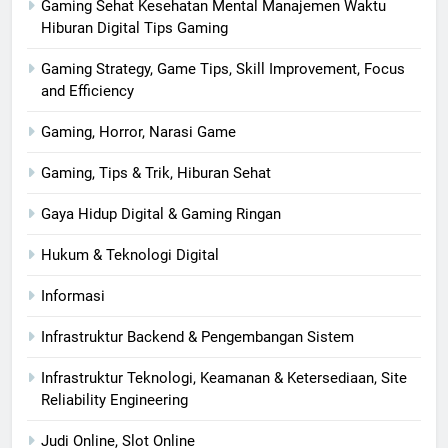
Gaming Sehat Kesehatan Mental Manajemen Waktu
Hiburan Digital Tips Gaming
Gaming Strategy, Game Tips, Skill Improvement, Focus
and Efficiency
Gaming, Horror, Narasi Game
Gaming, Tips & Trik, Hiburan Sehat
Gaya Hidup Digital & Gaming Ringan
Hukum & Teknologi Digital
Informasi
Infrastruktur Backend & Pengembangan Sistem
Infrastruktur Teknologi, Keamanan & Ketersediaan, Site
Reliability Engineering
Judi Online, Slot Online