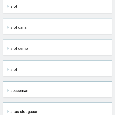
slot
slot dana
slot demo
slot
spaceman
situs slot gacor