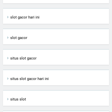
slot gacor hari ini
slot gacor
situs slot gacor
situs slot gacor hari ini
situs slot