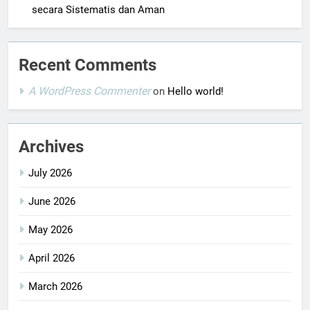
secara Sistematis dan Aman
Recent Comments
A WordPress Commenter
on
Hello world!
Archives
July 2026
June 2026
May 2026
April 2026
March 2026