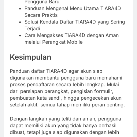
Pengguna Baru
Panduan Mengenal Menu Utama TIARA4D
Secara Praktis
Solusi Kendala Daftar TIARA4D yang Sering
Terjadi
Cara Mengakses TIARA4D dengan Aman
melalui Perangkat Mobile
Kesimpulan
Panduan daftar TIARA4D agar akun siap
digunakan membantu pengguna baru memahami
proses pendaftaran secara lebih lengkap. Mulai
dari persiapan perangkat, pengisian formulir,
pembuatan kata sandi, hingga pengecekan akun
setelah aktif, semua tahap memiliki peran penting.
Dengan langkah yang teliti dan aman, pengguna
dapat memiliki akun yang tidak hanya berhasil
dibuat, tetapi juga siap digunakan dengan lebih