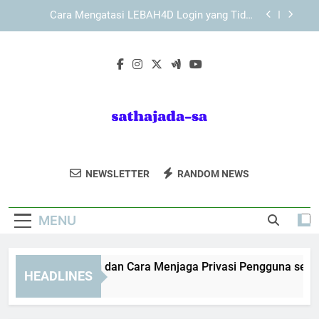
Skip
Panduan Menghindari Kesalahan Data saat Login
to
KAYA787
content
Panduan Memperbaiki Tampilan KAYA787 Login
yang Tidak Sempurna
EDWINSLOT Login dan Cara Menjaga Privasi
Pengguna secara Lebih Optimal
Cara Mengatasi LEBAH4D Login yang Tidak
Merespons secara Tepat dan Sistematis
Panduan Menghindari Kesalahan Data saat Login
KAYA787
Sathajada SA
Dapatkan Solusi Teknologi Terkini Dari
Panduan Memperbaiki Tampilan KAYA787 Login
NEWSLETTER
RANDOM NEWS
yang Tidak Sempurna
Sathajada SA. Konsultan Profesional Untuk
Transformasi Digital Bisnis Anda.
MENU
WINSLOT Login dan Cara Menjaga Privasi Pengguna secara L
HEADLINES
Weeks Ago