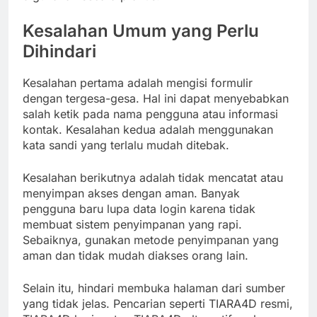
Kesalahan Umum yang Perlu
Dihindari
Kesalahan pertama adalah mengisi formulir
dengan tergesa-gesa. Hal ini dapat menyebabkan
salah ketik pada nama pengguna atau informasi
kontak. Kesalahan kedua adalah menggunakan
kata sandi yang terlalu mudah ditebak.
Kesalahan berikutnya adalah tidak mencatat atau
menyimpan akses dengan aman. Banyak
pengguna baru lupa data login karena tidak
membuat sistem penyimpanan yang rapi.
Sebaiknya, gunakan metode penyimpanan yang
aman dan tidak mudah diakses orang lain.
Selain itu, hindari membuka halaman dari sumber
yang tidak jelas. Pencarian seperti TIARA4D resmi,