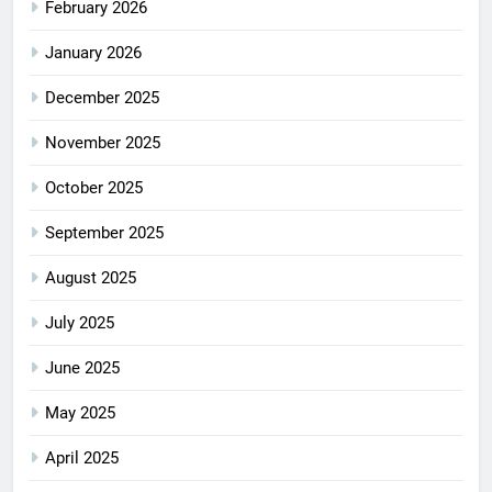
February 2026
January 2026
December 2025
November 2025
October 2025
September 2025
August 2025
July 2025
June 2025
May 2025
April 2025