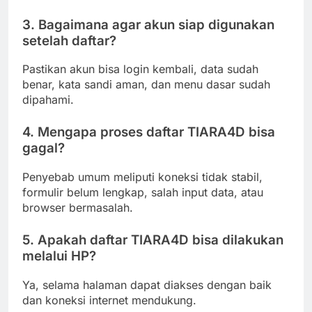
3. Bagaimana agar akun siap digunakan
setelah daftar?
Pastikan akun bisa login kembali, data sudah
benar, kata sandi aman, dan menu dasar sudah
dipahami.
4. Mengapa proses daftar TIARA4D bisa
gagal?
Penyebab umum meliputi koneksi tidak stabil,
formulir belum lengkap, salah input data, atau
browser bermasalah.
5. Apakah daftar TIARA4D bisa dilakukan
melalui HP?
Ya, selama halaman dapat diakses dengan baik
dan koneksi internet mendukung.