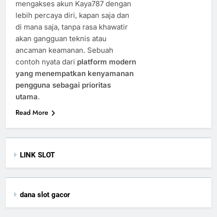
mengakses akun Kaya787 dengan
lebih percaya diri, kapan saja dan
di mana saja, tanpa rasa khawatir
akan gangguan teknis atau
ancaman keamanan. Sebuah
contoh nyata dari
platform modern
yang menempatkan kenyamanan
pengguna sebagai prioritas
utama
.
Read More
LINK SLOT
dana slot gacor