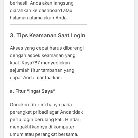
berhasil, Anda akan langsung
diarahkan ke dashboard atau
halaman utama akun Anda.
3. Tips Keamanan Saat Login
Akses yang cepat harus dibarengi
dengan aspek keamanan yang
kuat. Kaya787 menyediakan
sejumlah fitur tambahan yang
dapat Anda manfaatkan:
a.
Fitur “Ingat Saya”
Gunakan fitur ini hanya pada
perangkat pribadi agar Anda tidak
perlu login berulang kali. Hindari
mengaktifkannya di komputer
umum atau perangkat bersama.