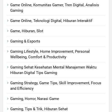
Game Online, Komunitas Gamer, Tren Digital, Analisis
Gaming
Game Online, Teknologi Digital, Hiburan Interaktif
Game, Hiburan, Slot
Gaming & Esports
Gaming Lifestyle, Home Improvement, Personal
Wellbeing, Comfort & Productivity
Gaming Sehat Kesehatan Mental Manajemen Waktu
Hiburan Digital Tips Gaming
Gaming Strategy, Game Tips, Skill Improvement, Focus
and Efficiency
Gaming, Horror, Narasi Game
Gaming, Tips & Trik, Hiburan Sehat