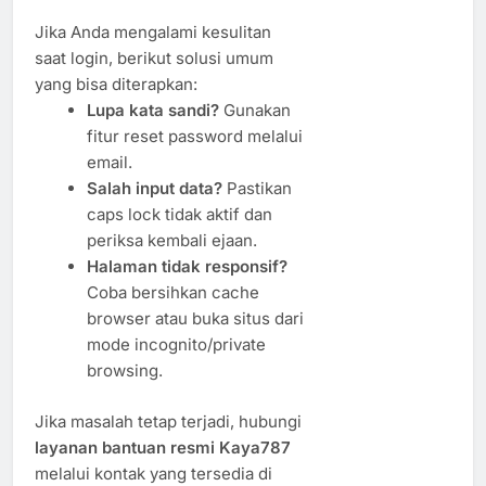
Jika Anda mengalami kesulitan
saat login, berikut solusi umum
yang bisa diterapkan:
Lupa kata sandi?
Gunakan
fitur reset password melalui
email.
Salah input data?
Pastikan
caps lock tidak aktif dan
periksa kembali ejaan.
Halaman tidak responsif?
Coba bersihkan cache
browser atau buka situs dari
mode incognito/private
browsing.
Jika masalah tetap terjadi, hubungi
layanan bantuan resmi Kaya787
melalui kontak yang tersedia di