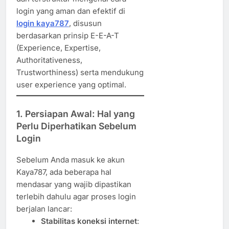
login yang aman dan efektif di
login kaya787
, disusun
berdasarkan prinsip E-E-A-T
(Experience, Expertise,
Authoritativeness,
Trustworthiness) serta mendukung
user experience yang optimal.
1. Persiapan Awal: Hal yang
Perlu Diperhatikan Sebelum
Login
Sebelum Anda masuk ke akun
Kaya787, ada beberapa hal
mendasar yang wajib dipastikan
terlebih dahulu agar proses login
berjalan lancar:
Stabilitas koneksi internet
: