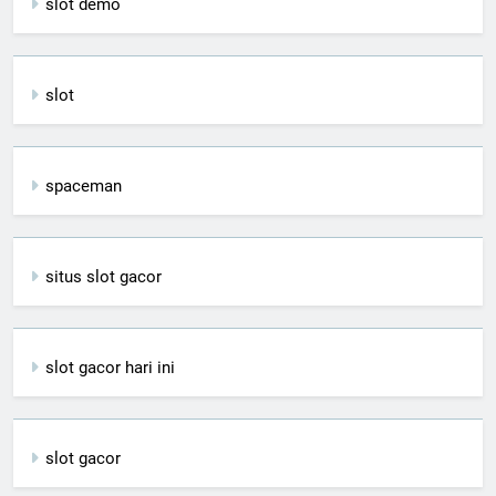
slot demo
slot
spaceman
situs slot gacor
slot gacor hari ini
slot gacor