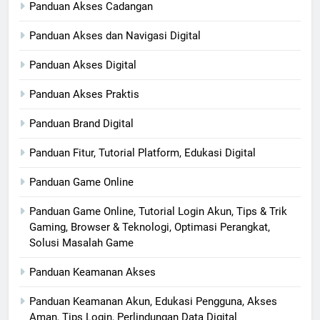
Panduan Akses Cadangan
Panduan Akses dan Navigasi Digital
Panduan Akses Digital
Panduan Akses Praktis
Panduan Brand Digital
Panduan Fitur, Tutorial Platform, Edukasi Digital
Panduan Game Online
Panduan Game Online, Tutorial Login Akun, Tips & Trik
Gaming, Browser & Teknologi, Optimasi Perangkat,
Solusi Masalah Game
Panduan Keamanan Akses
Panduan Keamanan Akun, Edukasi Pengguna, Akses
Aman, Tips Login, Perlindungan Data Digital