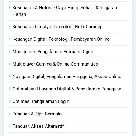
Kesehatan & Nutrisi · Gaya Hidup Sehat · Kebugaran
Harian
Kesehatan Lifestyle Teknologi Hobi Gaming
Keuangan Digital, Teknologi, Pembayaran Online
Manajemen Pengalaman Bermain Digital
Multiplayer Gaming & Online Communities
Navigasi Digital, Pengalaman Pengguna, Akses Online
Optimalisasi Layanan Digital & Pengalaman Pengguna
Optimasi Pengalaman Login
Panduan & Tips Bermain
Panduan Akses Alternatif