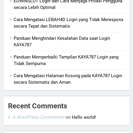
EDWINSLOT Login dan Cara Menjaga Privasi Pengguna
secara Lebih Optimal
Cara Mengatasi LEBAH4D Login yang Tidak Merespons
secara Tepat dan Sistematis
Panduan Menghindari Kesalahan Data saat Login
KAYA787
Panduan Memperbaiki Tampilan KAYA787 Login yang
Tidak Sempurna
Cara Mengatasi Halaman Kosong pada KAYA787 Login
secara Sistematis dan Aman
Recent Comments
A WordPress Commenter
on
Hello world!