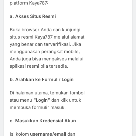
platform Kaya787:
a. Akses Situs Resmi
Buka browser Anda dan kunjungi
situs resmi Kaya787 melalui alamat
yang benar dan terverifikasi. Jika
menggunakan perangkat mobile,
Anda juga bisa mengakses melalui
aplikasi resmi bila tersedia.
b. Arahkan ke Formulir Login
Di halaman utama, temukan tombol
atau menu
“Login”
dan klik untuk
membuka formulir masuk.
c. Masukkan Kredensial Akun
Isi kolom
username/email
dan