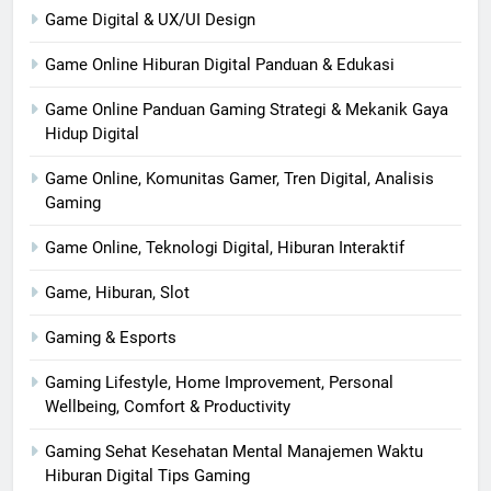
Game Digital & UX/UI Design
Game Online Hiburan Digital Panduan & Edukasi
Game Online Panduan Gaming Strategi & Mekanik Gaya
Hidup Digital
Game Online, Komunitas Gamer, Tren Digital, Analisis
Gaming
Game Online, Teknologi Digital, Hiburan Interaktif
Game, Hiburan, Slot
Gaming & Esports
Gaming Lifestyle, Home Improvement, Personal
Wellbeing, Comfort & Productivity
Gaming Sehat Kesehatan Mental Manajemen Waktu
Hiburan Digital Tips Gaming