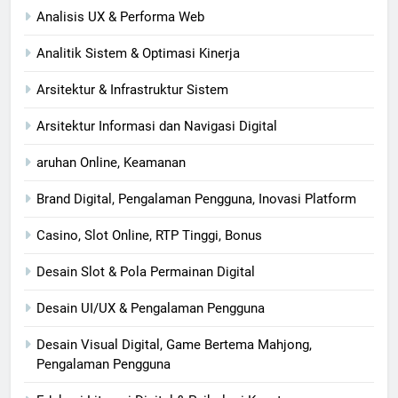
Analisis UX & Performa Web
Analitik Sistem & Optimasi Kinerja
Arsitektur & Infrastruktur Sistem
Arsitektur Informasi dan Navigasi Digital
aruhan Online, Keamanan
Brand Digital, Pengalaman Pengguna, Inovasi Platform
Casino, Slot Online, RTP Tinggi, Bonus
Desain Slot & Pola Permainan Digital
Desain UI/UX & Pengalaman Pengguna
Desain Visual Digital, Game Bertema Mahjong,
Pengalaman Pengguna