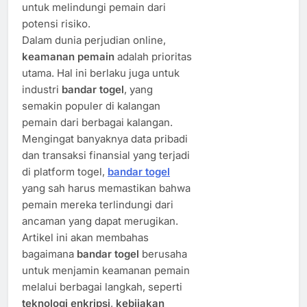
untuk melindungi pemain dari
potensi risiko.
Dalam dunia perjudian online,
keamanan pemain
adalah prioritas
utama. Hal ini berlaku juga untuk
industri
bandar togel
, yang
semakin populer di kalangan
pemain dari berbagai kalangan.
Mengingat banyaknya data pribadi
dan transaksi finansial yang terjadi
di platform togel,
bandar togel
yang sah harus memastikan bahwa
pemain mereka terlindungi dari
ancaman yang dapat merugikan.
Artikel ini akan membahas
bagaimana
bandar togel
berusaha
untuk menjamin keamanan pemain
melalui berbagai langkah, seperti
teknologi enkripsi
,
kebijakan