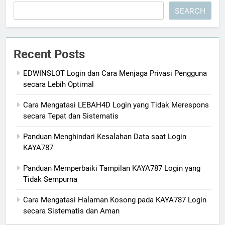
SEARCH
Recent Posts
EDWINSLOT Login dan Cara Menjaga Privasi Pengguna
secara Lebih Optimal
Cara Mengatasi LEBAH4D Login yang Tidak Merespons
secara Tepat dan Sistematis
Panduan Menghindari Kesalahan Data saat Login
KAYA787
Panduan Memperbaiki Tampilan KAYA787 Login yang
Tidak Sempurna
Cara Mengatasi Halaman Kosong pada KAYA787 Login
secara Sistematis dan Aman