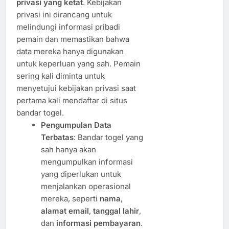
privasi yang ketat
. Kebijakan
privasi ini dirancang untuk
melindungi informasi pribadi
pemain dan memastikan bahwa
data mereka hanya digunakan
untuk keperluan yang sah. Pemain
sering kali diminta untuk
menyetujui kebijakan privasi saat
pertama kali mendaftar di situs
bandar togel.
Pengumpulan Data
Terbatas
: Bandar togel yang
sah hanya akan
mengumpulkan informasi
yang diperlukan untuk
menjalankan operasional
mereka, seperti
nama
,
alamat email
,
tanggal lahir
,
dan
informasi pembayaran
.