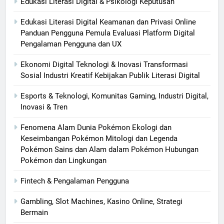
Edukasi Literasi Digital & Psikologi Keputusan
Edukasi Literasi Digital Keamanan dan Privasi Online
Panduan Pengguna Pemula Evaluasi Platform Digital
Pengalaman Pengguna dan UX
Ekonomi Digital Teknologi & Inovasi Transformasi
Sosial Industri Kreatif Kebijakan Publik Literasi Digital
Esports & Teknologi, Komunitas Gaming, Industri Digital,
Inovasi & Tren
Fenomena Alam Dunia Pokémon Ekologi dan
Keseimbangan Pokémon Mitologi dan Legenda
Pokémon Sains dan Alam dalam Pokémon Hubungan
Pokémon dan Lingkungan
Fintech & Pengalaman Pengguna
Gambling, Slot Machines, Kasino Online, Strategi
Bermain