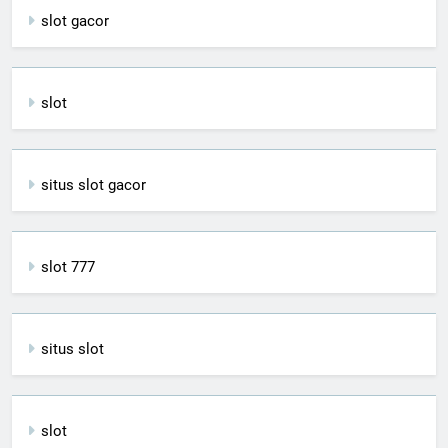
slot gacor
slot
situs slot gacor
slot 777
situs slot
slot