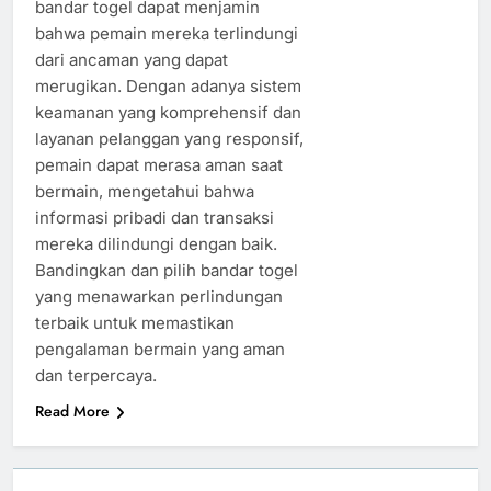
bandar togel dapat menjamin
bahwa pemain mereka terlindungi
dari ancaman yang dapat
merugikan. Dengan adanya sistem
keamanan yang komprehensif dan
layanan pelanggan yang responsif,
pemain dapat merasa aman saat
bermain, mengetahui bahwa
informasi pribadi dan transaksi
mereka dilindungi dengan baik.
Bandingkan dan pilih bandar togel
yang menawarkan perlindungan
terbaik untuk memastikan
pengalaman bermain yang aman
dan terpercaya.
Read More