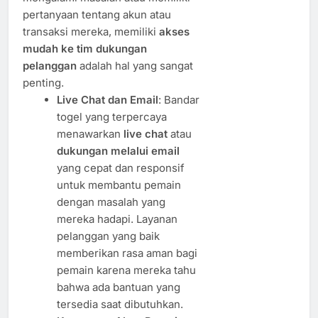
pertanyaan tentang akun atau
transaksi mereka, memiliki
akses
mudah ke tim dukungan
pelanggan
adalah hal yang sangat
penting.
Live Chat dan Email
: Bandar
togel yang terpercaya
menawarkan
live chat
atau
dukungan melalui email
yang cepat dan responsif
untuk membantu pemain
dengan masalah yang
mereka hadapi. Layanan
pelanggan yang baik
memberikan rasa aman bagi
pemain karena mereka tahu
bahwa ada bantuan yang
tersedia saat dibutuhkan.