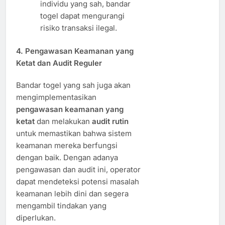
individu yang sah, bandar
togel dapat mengurangi
risiko transaksi ilegal.
4.
Pengawasan Keamanan yang
Ketat dan Audit Reguler
Bandar togel yang sah juga akan
mengimplementasikan
pengawasan keamanan yang
ketat
dan melakukan
audit rutin
untuk memastikan bahwa sistem
keamanan mereka berfungsi
dengan baik. Dengan adanya
pengawasan dan audit ini, operator
dapat mendeteksi potensi masalah
keamanan lebih dini dan segera
mengambil tindakan yang
diperlukan.