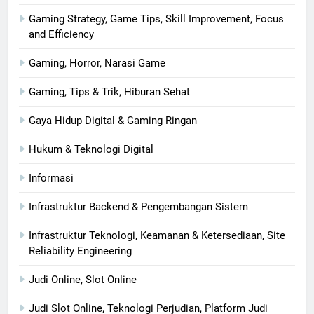
Gaming Strategy, Game Tips, Skill Improvement, Focus
and Efficiency
Gaming, Horror, Narasi Game
Gaming, Tips & Trik, Hiburan Sehat
Gaya Hidup Digital & Gaming Ringan
Hukum & Teknologi Digital
Informasi
Infrastruktur Backend & Pengembangan Sistem
Infrastruktur Teknologi, Keamanan & Ketersediaan, Site
Reliability Engineering
Judi Online, Slot Online
Judi Slot Online, Teknologi Perjudian, Platform Judi