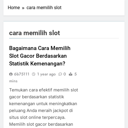
Home
cara memilih slot
cara memilih slot
Bagaimana Cara Memilih
Slot Gacor Berdasarkan
Statistik Kemenangan?
6b75111
1 year ago
0
5
mins
Temukan cara efektif memilih slot
gacor berdasarkan statistik
kemenangan untuk meningkatkan
peluang Anda meraih jackpot di
situs slot online terpercaya.
Memilih slot gacor berdasarkan