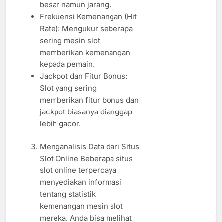
besar namun jarang.
Frekuensi Kemenangan (Hit
Rate): Mengukur seberapa
sering mesin slot
memberikan kemenangan
kepada pemain.
Jackpot dan Fitur Bonus:
Slot yang sering
memberikan fitur bonus dan
jackpot biasanya dianggap
lebih gacor.
Menganalisis Data dari Situs
Slot Online Beberapa situs
slot online terpercaya
menyediakan informasi
tentang statistik
kemenangan mesin slot
mereka. Anda bisa melihat