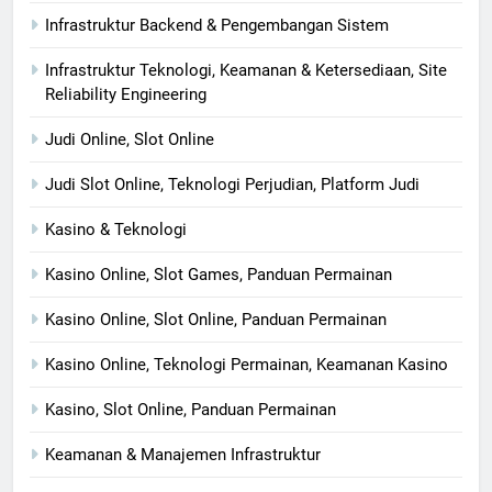
Infrastruktur Backend & Pengembangan Sistem
Infrastruktur Teknologi, Keamanan & Ketersediaan, Site
Reliability Engineering
Judi Online, Slot Online
Judi Slot Online, Teknologi Perjudian, Platform Judi
Kasino & Teknologi
Kasino Online, Slot Games, Panduan Permainan
Kasino Online, Slot Online, Panduan Permainan
Kasino Online, Teknologi Permainan, Keamanan Kasino
Kasino, Slot Online, Panduan Permainan
Keamanan & Manajemen Infrastruktur