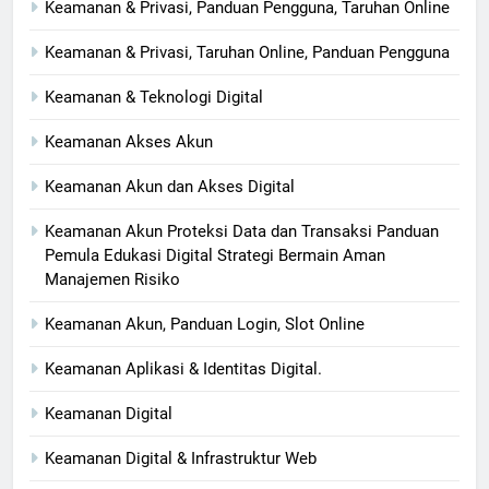
Keamanan & Privasi, Panduan Pengguna, Taruhan Online
Keamanan & Privasi, Taruhan Online, Panduan Pengguna
Keamanan & Teknologi Digital
Keamanan Akses Akun
Keamanan Akun dan Akses Digital
Keamanan Akun Proteksi Data dan Transaksi Panduan
Pemula Edukasi Digital Strategi Bermain Aman
Manajemen Risiko
Keamanan Akun, Panduan Login, Slot Online
Keamanan Aplikasi & Identitas Digital.
Keamanan Digital
Keamanan Digital & Infrastruktur Web