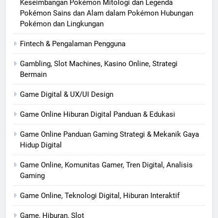
Keseimbangan Pokémon Mitologi dan Legenda
Pokémon Sains dan Alam dalam Pokémon Hubungan
Pokémon dan Lingkungan
Fintech & Pengalaman Pengguna
Gambling, Slot Machines, Kasino Online, Strategi
Bermain
Game Digital & UX/UI Design
Game Online Hiburan Digital Panduan & Edukasi
Game Online Panduan Gaming Strategi & Mekanik Gaya
Hidup Digital
Game Online, Komunitas Gamer, Tren Digital, Analisis
Gaming
Game Online, Teknologi Digital, Hiburan Interaktif
Game, Hiburan, Slot