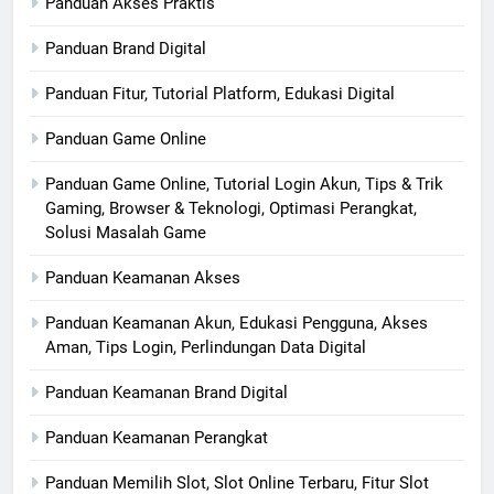
Panduan Akses Praktis
Panduan Brand Digital
Panduan Fitur, Tutorial Platform, Edukasi Digital
Panduan Game Online
Panduan Game Online, Tutorial Login Akun, Tips & Trik
Gaming, Browser & Teknologi, Optimasi Perangkat,
Solusi Masalah Game
Panduan Keamanan Akses
Panduan Keamanan Akun, Edukasi Pengguna, Akses
Aman, Tips Login, Perlindungan Data Digital
Panduan Keamanan Brand Digital
Panduan Keamanan Perangkat
Panduan Memilih Slot, Slot Online Terbaru, Fitur Slot