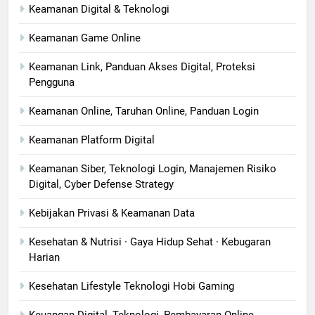
Keamanan Digital & Teknologi
Keamanan Game Online
Keamanan Link, Panduan Akses Digital, Proteksi
Pengguna
Keamanan Online, Taruhan Online, Panduan Login
Keamanan Platform Digital
Keamanan Siber, Teknologi Login, Manajemen Risiko
Digital, Cyber Defense Strategy
Kebijakan Privasi & Keamanan Data
Kesehatan & Nutrisi · Gaya Hidup Sehat · Kebugaran
Harian
Kesehatan Lifestyle Teknologi Hobi Gaming
Keuangan Digital, Teknologi, Pembayaran Online