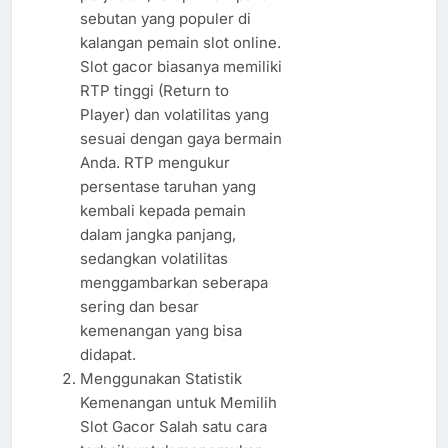
sebutan yang populer di
kalangan pemain slot online.
Slot gacor biasanya memiliki
RTP tinggi (Return to
Player) dan volatilitas yang
sesuai dengan gaya bermain
Anda. RTP mengukur
persentase taruhan yang
kembali kepada pemain
dalam jangka panjang,
sedangkan volatilitas
menggambarkan seberapa
sering dan besar
kemenangan yang bisa
didapat.
Menggunakan Statistik
Kemenangan untuk Memilih
Slot Gacor Salah satu cara