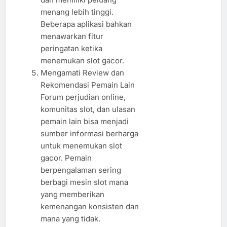
menang lebih tinggi.
Beberapa aplikasi bahkan
menawarkan fitur
peringatan ketika
menemukan slot gacor.
Mengamati Review dan
Rekomendasi Pemain Lain
Forum perjudian online,
komunitas slot, dan ulasan
pemain lain bisa menjadi
sumber informasi berharga
untuk menemukan slot
gacor. Pemain
berpengalaman sering
berbagi mesin slot mana
yang memberikan
kemenangan konsisten dan
mana yang tidak.