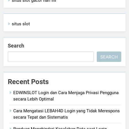
situs slot gacor hari ini
situs slot
Search
SEARCH
Recent Posts
EDWINSLOT Login dan Cara Menjaga Privasi Pengguna
secara Lebih Optimal
Cara Mengatasi LEBAH4D Login yang Tidak Merespons
secara Tepat dan Sistematis
Panduan Menghindari Kesalahan Data saat Login