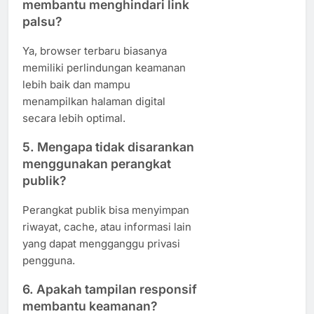
membantu menghindari link
palsu?
Ya, browser terbaru biasanya
memiliki perlindungan keamanan
lebih baik dan mampu
menampilkan halaman digital
secara lebih optimal.
5. Mengapa tidak disarankan
menggunakan perangkat
publik?
Perangkat publik bisa menyimpan
riwayat, cache, atau informasi lain
yang dapat mengganggu privasi
pengguna.
6. Apakah tampilan responsif
membantu keamanan?