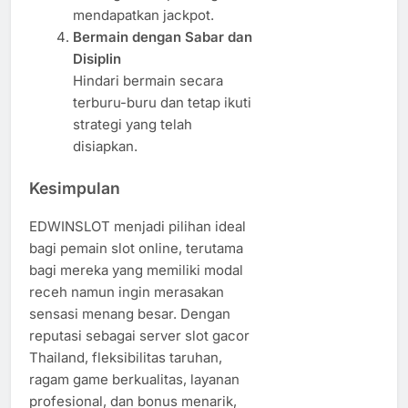
mendapatkan jackpot.
Bermain dengan Sabar dan
Disiplin
Hindari bermain secara
terburu-buru dan tetap ikuti
strategi yang telah
disiapkan.
Kesimpulan
EDWINSLOT menjadi pilihan ideal
bagi pemain slot online, terutama
bagi mereka yang memiliki modal
receh namun ingin merasakan
sensasi menang besar. Dengan
reputasi sebagai server slot gacor
Thailand, fleksibilitas taruhan,
ragam game berkualitas, layanan
profesional, dan bonus menarik,