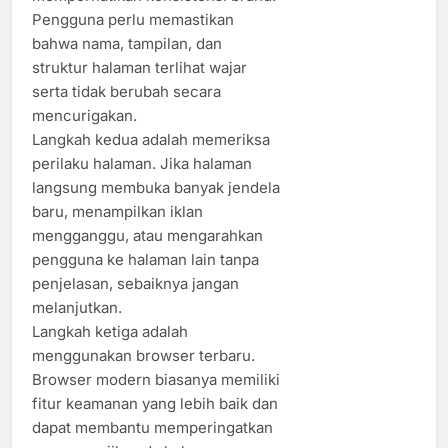
Pengguna perlu memastikan
bahwa nama, tampilan, dan
struktur halaman terlihat wajar
serta tidak berubah secara
mencurigakan.
Langkah kedua adalah memeriksa
perilaku halaman. Jika halaman
langsung membuka banyak jendela
baru, menampilkan iklan
mengganggu, atau mengarahkan
pengguna ke halaman lain tanpa
penjelasan, sebaiknya jangan
melanjutkan.
Langkah ketiga adalah
menggunakan browser terbaru.
Browser modern biasanya memiliki
fitur keamanan yang lebih baik dan
dapat membantu memperingatkan