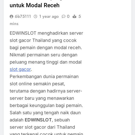
untuk Modal Receh
6b75111
1 year ago
0
5
mins
EDWINSLOT menghadirkan server
slot gacor Thailand yang cocok
bagi pemain dengan modal receh.
Nikmati permainan seru dengan
peluang menang tinggi dan modal
slot gacor
.
Perkembangan dunia permainan
slot online semakin pesat,
terutama dengan hadirnya server-
server baru yang menawarkan
berbagai keunggulan bagi pemain.
Salah satu yang tengah naik daun
adalah
EDWINSLOT
, sebuah
server slot gacor dari Thailand
yang terkenal cocok untuk pemain