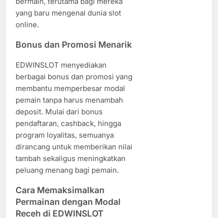
bermain, terutama bagi mereka
yang baru mengenal dunia slot
online.
Bonus dan Promosi Menarik
EDWINSLOT menyediakan
berbagai bonus dan promosi yang
membantu memperbesar modal
pemain tanpa harus menambah
deposit. Mulai dari bonus
pendaftaran, cashback, hingga
program loyalitas, semuanya
dirancang untuk memberikan nilai
tambah sekaligus meningkatkan
peluang menang bagi pemain.
Cara Memaksimalkan
Permainan dengan Modal
Receh di EDWINSLOT