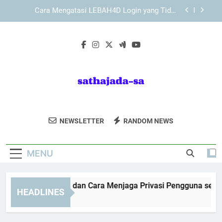
Skip
Panduan Menghindari Kesalahan Data saat Login
to
KAYA787
content
Panduan Memperbaiki Tampilan KAYA787 Login
yang Tidak Sempurna
EDWINSLOT Login dan Cara Menjaga Privasi
Pengguna secara Lebih Optimal
Cara Mengatasi LEBAH4D Login yang Tidak
Merespons secara Tepat dan Sistematis
Panduan Menghindari Kesalahan Data saat Login
KAYA787
Sathajada SA
Dapatkan Solusi Teknologi Terkini Dari
Panduan Memperbaiki Tampilan KAYA787 Login
NEWSLETTER
RANDOM NEWS
yang Tidak Sempurna
Sathajada SA. Konsultan Profesional Untuk
Transformasi Digital Bisnis Anda.
MENU
WINSLOT Login dan Cara Menjaga Privasi Pengguna secara L
HEADLINES
Weeks Ago