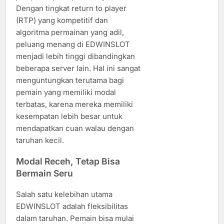
Dengan tingkat return to player
(RTP) yang kompetitif dan
algoritma permainan yang adil,
peluang menang di EDWINSLOT
menjadi lebih tinggi dibandingkan
beberapa server lain. Hal ini sangat
menguntungkan terutama bagi
pemain yang memiliki modal
terbatas, karena mereka memiliki
kesempatan lebih besar untuk
mendapatkan cuan walau dengan
taruhan kecil.
Modal Receh, Tetap Bisa
Bermain Seru
Salah satu kelebihan utama
EDWINSLOT adalah fleksibilitas
dalam taruhan. Pemain bisa mulai