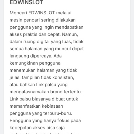
EDWINSLOT
Mencari EDWINSLOT melalui
mesin pencari sering dilakukan
pengguna yang ingin mendapatkan
akses praktis dan cepat. Namun,
dalam ruang digital yang luas, tidak
semua halaman yang muncul dapat
langsung dipercaya. Ada
kemungkinan pengguna
menemukan halaman yang tidak
jelas, tampilan tidak konsisten,
atau bahkan link palsu yang
mengatasnamakan brand tertentu.
Link palsu biasanya dibuat untuk
memanfaatkan kebiasaan
pengguna yang terburu-buru.
Pengguna yang hanya fokus pada
kecepatan akses bisa saja