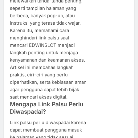
melewatkan tanda-tanda penting,
seperti tampilan halaman yang
berbeda, banyak pop-up, atau
instruksi yang terasa tidak wajar.
Karena itu, memahami cara
menghindari link palsu saat
mencari EDWINSLOT menjadi
langkah penting untuk menjaga
kenyamanan dan keamanan akses.
Artikel ini membahas langkah
praktis, ciri-ciri yang perlu
diperhatikan, serta kebiasaan aman
agar pengguna dapat lebih bijak
saat mencari akses digital.
Mengapa Link Palsu Perlu
Diwaspadai?
Link palsu perlu diwaspadai karena
dapat membuat pengguna masuk
ke halaman yang tidak sesuai